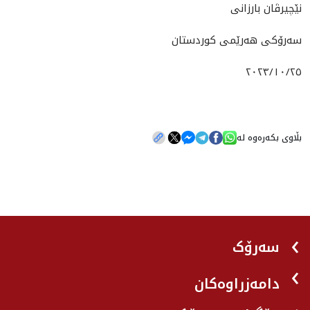
نێچیرڤان بارزانی
سه‌رۆکی هه‌رێمی کوردستان
٢٠٢٣/١٠/٢٥
بڵاوی بکەرەوە لە
سەرۆک
دامەزراوەکان