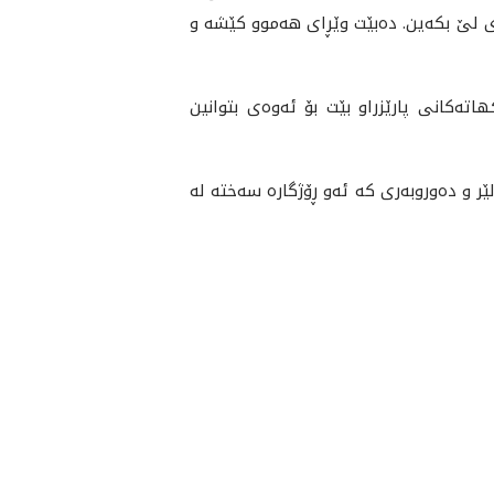
گرى لێ بكه‌ين. ده‌بێت وێڕاى هه‌موو كێشه‌ و
هاته‌كانى پارێزراو بێت بۆ ئه‌وه‌ى بتوانين
ه‌وروبه‌رى كه‌ ئه‌و ڕۆژگاره‌ سه‌خته‌ له‌