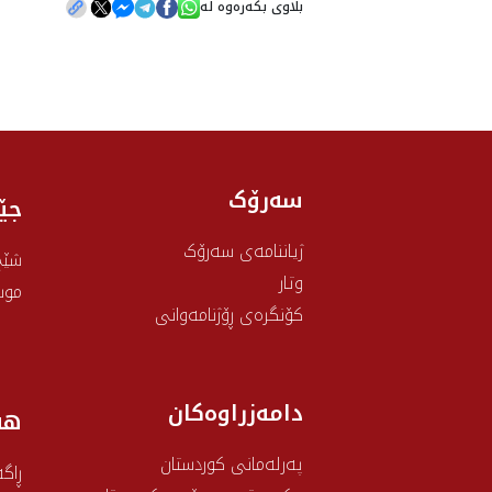
بڵاوی بکەرەوە لە
سەرۆک
جێ
ژیاننامەی سەرۆک
شێخ
وتار
موس
کۆنگرەی ڕۆژنامەوانی
دامەزراوەکان
هه
پەرلەمانی کوردستان
ڕاگە