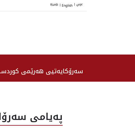
عربي
Kurdi
English
|
|
سەرۆکایەتیی هەرێمی کوردست
په‌يامى سه‌رۆك 