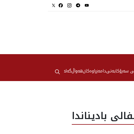
⚲
ی سەرۆکایەتی
دامەزراوەکان
هه‌واڵ
گەلەری
فالى باديناندا