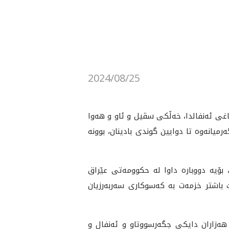
2024/08/25
ى ئه‌نفالى بادينان ده‌كه‌ينه‌وه‌ كه‌ 25ى ئاب تا 6ى ئه‌يلوولى 1988 له‌ دوا قۆناغى ئه‌نفالدا، خه‌ڵكى سڤيل و ئاو و هه‌وا
راوى كوردستان كه‌ هه‌ر له‌ گه‌رميانه‌وه‌ تا دوايين گوندى بادينان، بوونه‌
بۆيه‌ دووباره‌ داوا له‌ حكوومه‌تى عێراق
 باشتر خزمه‌ت به‌ كه‌سوكارى سه‌ربه‌رزيان
ه‌زاران دايكى جگه‌رسووتاو و ئه‌نفال و