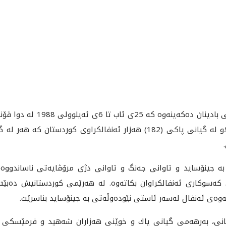
ئه‌مڕۆ يادى خه‌مگينى (36) ساڵه‌
و خاك و سروشتى ناوچه‌كه‌ى گرته‌وه. سڵاو‌ له‌ گيانى پاكى (182) هه‌زار ئه‌نفالك
به‌ جينۆسايد و تاوانى جه‌نگ و تاوانى دژى مرۆڤايه‌تى ناساندووه‌، 
وى كه‌سوكارى ئه‌نفالكراوان بكاته‌وه‌. له‌ هه‌رێمى كوردستانيش ده‌بێت
ئه‌وه‌ى ئه‌نفال له‌سه‌ر ئاستى نێوده‌وڵه‌تى به‌ جينۆسايد بناسرێت.
انى، به‌رهه‌مى گيانى پاك و خوێنى هه‌زاران شه‌هيد و فرمێسكى ه