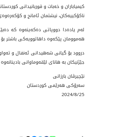
كيمياباران و خه‌بات و قوربانيدانى كوردستاني
ناكۆكييه‌كان، نيشتمان ئامانج و كۆكه‌ره‌وه‌
له‌م ياده‌دا دووپاتى ده‌كه‌ينه‌وه‌ كه‌ ده‌
هه‌موومان پێكه‌وه‌ داهاتوويه‌كى باشتر بۆ 
دروود بۆ گيانى شه‌هيدانى ئه‌نفال و ته‌واو
جێژنيكان به‌ هاناى لێقه‌وماوانى بادينانه‌وه‌
نێچيرڤان بارزانى
سه‌رۆكى هه‌رێمى كوردستان
2024/8/25