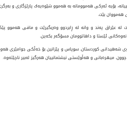
يانه‌‌، بۆيه‌ ئه‌ركى هه‌موومانه‌ به‌ هه‌موو شێوه‌يه‌ك پارێزگارى و به‌ر
ى هه‌مووان بێت.
بێت له‌ عێراق په‌ند و وانه‌ له‌ ڕابردوو وه‌ربگيرێت و مافى هه‌موو پێك
نه‌وه‌كانى ئێستا و داهاتوومان مسۆگه‌ر بكه‌ين.
ى شه‌هيدانى كوردستان. سوپاس و پێزانين بۆ خه‌ڵكى جوامێرى هه‌ولێر و د
 چوون. ميهره‌بانى و هه‌ڵوێستى نيشتمانييان هه‌رگيز له‌بير ناچێته‌وه‌.