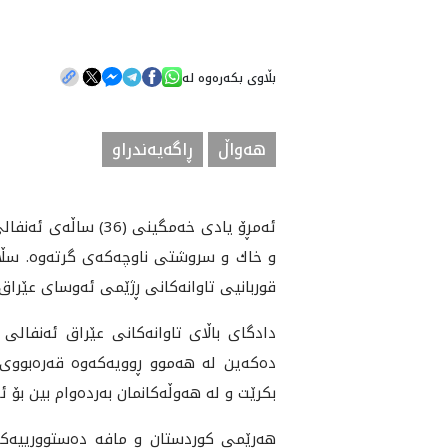
بڵاوی بکەرەوە لە
هه‌واڵ
ڕاگەیەندراو
قوربانيى تاوانه‌كانى ڕژێمى ئه‌وساى عێراق.
دادگاى باڵاى تاوانه‌كانى عێراق ئه‌نفالى 
ده‌كه‌ين له‌ هه‌موو ڕوويه‌كه‌وه‌ قه‌ره‌بو
بكرێت و له‌ هه‌وڵه‌كانمان به‌رده‌وام بين بۆ 
هه‌رێمى كوردستان و مافه‌ ده‌ستوورييه‌ك