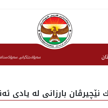
ان
سەرۆك
جێگرانی سه‌رۆک
ستاف
نێچيرڤان بارزانى له‌ يادى ئه‌ن