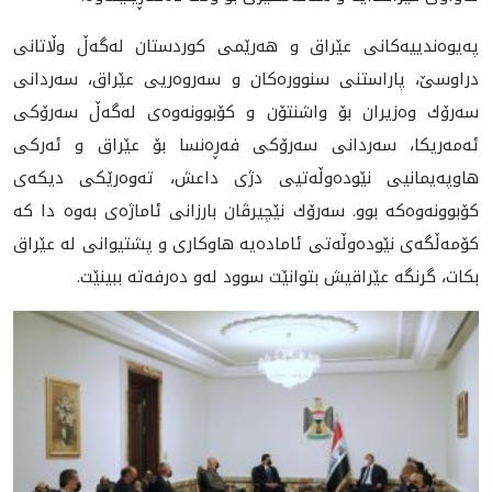
په‌يوه‌ندييه‌كانى عێراق و هه‌رێمى كوردستان له‌گه‌ڵ وڵاتانى
دراوسێ، پاراستنى سنووره‌كان و سه‌روه‌ريى عێراق، سه‌ردانى
سه‌رۆك وه‌زيران بۆ واشنتۆن و كۆبوونه‌وه‌ى له‌گه‌ڵ سه‌رۆكى
ئه‌مه‌ريكا، سه‌ردانى سه‌رۆكى فه‌ڕه‌نسا بۆ عێراق و ئه‌ركى
هاوپه‌يمانيى نێوده‌وڵه‌تيى دژى داعش، ته‌وه‌رێكى ديكه‌ى
كۆبوونه‌وه‌كه‌ بوو. سه‌رۆك نێچيرڤان بارزانى ئاما‌ژه‌ى به‌وه‌ دا كه‌
كۆمه‌ڵگه‌ى نێوده‌وڵه‌تى ئاماده‌يه‌ هاوكارى و پشتيوانى له‌ عێراق
بكات، گرنگه‌ عێراقيش بتوانێت سوود له‌و ده‌رفه‌ته‌ ببينێت.