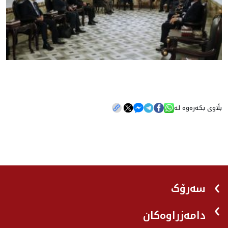
بڵاوی بکەرەوە لە
سەرۆک
دامەزراوەکان