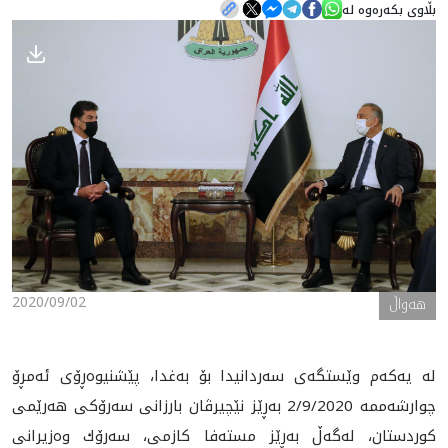
بڵاوی بکەرەوە لە
هه‌واڵ
گەلەری
2020/09/02
هه‌واڵ
له‌ يه‌كه‌م وێستگه‌ى سه‌ردانيدا بۆ به‌غدا، پێشنيوه‌ڕۆى ئه‌مڕۆ
چوارشه‌ممه‌ 2/9/2020 به‌ڕێز نێچيرڤان بارزانى سه‌رۆكى هه‌رێمى
كوردستان، له‌گه‌ڵ به‌ڕێز مسته‌فا كازمى، سه‌رۆ‌ك وه‌زيرانى