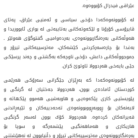
عێراقى فيدرال كۆبووه‌وه‌.
له‌ كۆبوونه‌وه‌كه‌دا دۆخى سياسى و ئه‌منيى عێراق، په‌تاى
ڤايرۆسى كۆرۆنا و لێكه‌وته‌كانى به‌تايبه‌تى له‌ بوارى ئابووريدا و
هه‌وڵه‌كانى به‌ره‌نگاربوونه‌وه‌ى، به‌رده‌واميى گفتوگۆى هه‌ولێر ـ
به‌غدا بۆ چاره‌سه‌ركردنى كێشه‌كان، مه‌ترسييه‌كانى تيرۆر و
جموجووڵه‌كانى داعش، دۆخى ناوچه‌كه‌ به‌گشتى و چه‌ند پرسێكى
جێى بايه‌خى هه‌ردوولا تاوتوێ كران.
له‌ كۆبوونه‌وه‌كه‌دا كه‌ به‌ڕێزان جێگرانى سه‌رۆكى هه‌رێمى
كوردستان ئاماده‌ى بوون، هه‌ردوولا جه‌ختيان له‌ گرنگى و
پێويستيى كارى پێكه‌وه‌يى و هاوبه‌شيى هه‌موو پێكهاته‌ و
لايه‌نه‌كان بۆ ڕووبه‌ڕووبوونه‌وه‌ى ته‌حه‌دييه‌كان و تێپه‌ڕاندنى
قه‌يرانه‌كان كرده‌وه‌. هه‌ردوولا كۆك بوون له‌سه‌ر گرنگيى
هاريكارى و هه‌ماهه‌نگيى پێشمه‌رگه‌ و سوپا بۆ
به‌ره‌نگاربوونه‌وه‌ى مه‌ترسييه‌كانى تيرۆر و دڵنيابوون له‌ نه‌هێشتنى