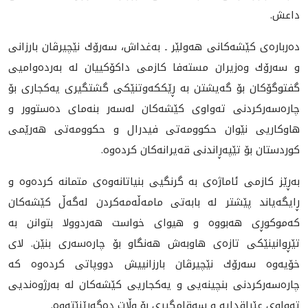
داعش.
ده‌رباره‌ى كێشه‌كانى هه‌ولێر ـ به‌غداش، سه‌رۆك نێچيرڤان بارزانى
و سه‌رۆك وه‌زيران مسته‌فا كازمى داكۆكييان له‌ به‌رده‌واميى
گفتوگۆكان بۆ گه‌يشتن به‌ ڕێككه‌وتنێكى گشتگيرى يه‌كجارى بۆ
چاره‌سه‌ركردنى ته‌واوى كێشه‌كان له‌سه‌ر بنه‌ماى ده‌ستوور و
هاوكاريى نێوان حكوومه‌تى فيدرال و حكوومه‌تى هه‌رێمى
كوردستان بۆ تێپه‌ڕاندنى قه‌يرانه‌كان كرده‌وه‌.
به‌ڕێز كازمى ئاماژه‌ى به‌ گرنگيى بنياتانه‌وه‌ى متمانه‌ كرده‌وه‌ و
ڕايگه‌ياند پێشتر له‌ بابه‌تى مامه‌ڵه‌مه‌كردن له‌گه‌ڵ كێشه‌كان
كه‌موكوڕى هه‌بووه و هيواى خواست هه‌ردوولا بتوانن به‌
تێڕوانينێكى تازه‌ى هاوبه‌ش هه‌نگاو بۆ چاره‌سه‌رى بنێن. لاى
خۆيه‌وه‌ ‌سه‌رۆك نێچيرڤان بارزانييش دووپاتى كرده‌وه‌ كه‌
چاره‌سه‌ركردنى بنچينه‌يى و يه‌كجاريى كێشه‌كان له‌ به‌رژوه‌نديى
ته‌واوى عێراقدايه‌ و سه‌قامگيرى بۆ وڵات ده‌گه‌ڕێنێته‌وه‌.