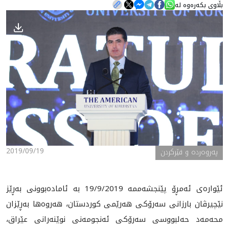
بڵاوی بکەرەوە لە
هه‌واڵ
گەلەری
2019/09/19
په‌روه‌رده‌ و فێرکردن
ئێواره‌ی ئه‌مڕۆ پێنجشه‌ممه‌ 19/9/2019 به‌ ئاماده‌بوونی به‌ڕێز
نێچیرڤان بارزانی سه‌رۆكی هه‌رێمی كوردستان، هه‌روه‌ها به‌ڕێزان
محه‌مه‌د حه‌لبووسی سه‌رۆكی ئه‌نجومه‌نی نوێنه‌رانی عێراق،