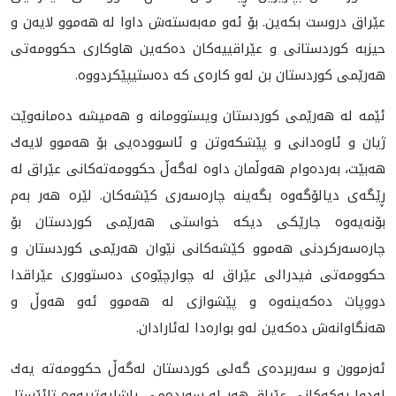
عێراق دروست بكەین. بۆ ئەو مەبەستەش داوا لە هەموو لایەن و
حیزبە كوردستانی و عێراقییەكان دەكەین هاوكاری حكوومه‌تی
هه‌رێمی كوردستان بن له‌و كاره‌ی كه‌ ده‌ستیپێكردووه‌.
ئێمە لە هەرێمی كوردستان ویستوومانە و هەمیشە دەمانەوێت
ژیان و ئاوەدانی و پێشكەوتن و ئاسوودەیی بۆ هه‌موو لایه‌ك
هەبێت، بەردەوام هەوڵمان داوە لەگەڵ حكوومەتەكانی عێراق لە
ڕێگەی دیالۆگەوە بگەینە چارەسەری كێشەكان. لێره‌ هه‌ر به‌م
بۆنه‌یه‌وه‌ جارێكی دیكە خواستی هەرێمی كوردستان بۆ
چارەسەركردنی هەموو كێشەكانی نێوان هەرێمی كوردستان و
حكوومەتی فیدرالی عێراق لە چوارچێوەی دەستووری عێراقدا
دووپات دەكەینەوە و پێشوازی لە هەموو ئه‌و هەوڵ و
هەنگاوانه‌ش دەكەین لەو بوارەدا له‌ئارادان.
ئەزموون و سەربردەی گەلی كوردستان لەگەڵ حكوومەتە یەك
لەدوا یەكەكانی عێراق هەر لە سەردەمی پاشایەتییەوە تائێستا،