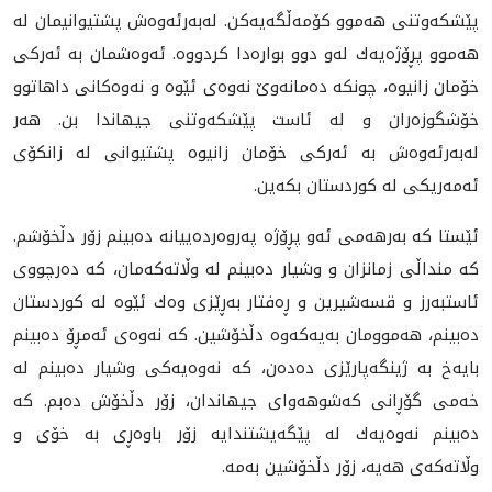
پێشكەوتنی هەموو كۆمەڵگەیەكن. لەبەرئەوەش پشتیوانیمان لە
هەموو پڕۆژەیەك لەو دوو بوارەدا كردووە. ئەوەشمان بە ئەركی
خۆمان زانیوە، چونكە دەمانەوێ نەوەی ئێوە و نەوەكانی داهاتوو
خۆشگوزەران و لە ئاست پێشكەوتنی جیهاندا بن. هەر
لەبەرئەوەش بە ئەركی خۆمان زانیوە پشتیوانی لە زانكۆی
ئەمەریكی لە كوردستان بکەین.
ئێستا كە بەرهەمی ئەو پڕۆژە پەروەردەییانە دەبینم زۆر دڵخۆشم.
كە منداڵی زمانزان و وشیار دەبینم لە وڵاتەكەمان، كە دەرچووی
ئاستبەرز و قسەشیرین و ڕەفتار بەڕێزی وەك ئێوە له‌ كوردستان
دەبینم، هه‌موومان به‌یه‌كه‌وه‌ دڵخۆشین. كە نەوەی ئەمڕۆ دەبینم
بایەخ بە ژینگەپارێزی دەدەن، كە نەوەیەكی وشیار دەبینم لە
خەمی گۆڕانی كەشوهەوای جیهاندان، زۆر دڵخۆش دەبم. كە
دەبینم نەوەیەك لە پێگەیشتندایە زۆر باوەڕی بە خۆی و
وڵاتەكەی هەیە، زۆر دڵخۆشین به‌مه‌.