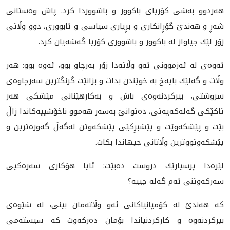
هەردوو بەشی كۆریای باكوور و باشووردا كرد. پاش وەستانی
شەڕ و هەندێ گۆڕانكاری و بڕیاری سیاسی و ئابووری، دوو وڵاتی
زۆر لێك جیاواز لە باكوور و باشووری كۆریا گەشەیان كرد.
ئەوەی لە ئەزموونی ئەو وڵاتەدا زۆر بەرچاو بوو، ئەوە بوو: هەر
وڵات و گەلێك بایەخ بە خوێندن بدات و بزانێت گرنگترین سەرچاوەی
سروشتی، بیركردنەوەى باش و بەكارهێنانی مێشكی هەر
تاكێكی گەلەكەیەتی، دەتوانێ بەسەر هەموو ناخۆشییەكاندا زاڵ
بێت و پێشكەوێت و پێشبڕكێی پێشكەوتن لەگەڵ گەورەترین و
پێشكەوتووترین وڵاتانی جیهاندا بكات.
لێرەدا پرسیارێك دروست دەبێت: ئايا هۆكاری سەرەكیی
سەركەوتنی ئەم گەلە چییە؟
كە هەندێ لە كۆ‌مپانیاكانی ئەو وڵاته‌مان بينى، لە شێوەی
بیركردنەوە و كاركردنیاندا بۆمان دەركەوت کە سیستەمی