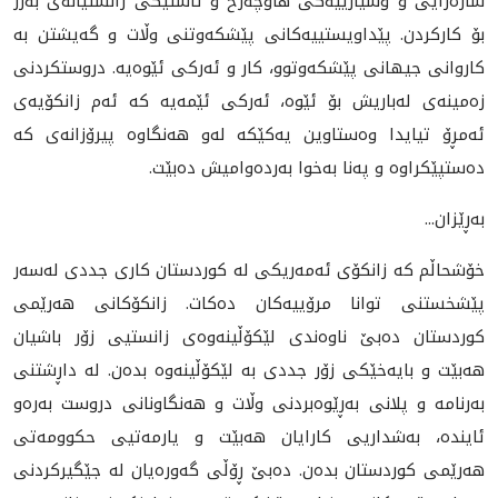
شارەزایی و وشیارییەكی هاوچەرخ و ئاستێكی زانستیانەی بەرز
بۆ كاركردن. پێداویستییەكانی پێشكەوتنی وڵات و گەیشتن بە
كاروانی جیهانی پێشكەوتوو، كار و ئەركی ئێوەیە. دروستكردنی
زەمینه‌ی لەباريش بۆ ئێوە، ئەركی ئێمەیە كه‌ ئه‌م زانكۆیه‌ی
ئه‌مڕۆ تیایدا وه‌ستاوین یه‌كێكه‌ له‌و هه‌نگاوه‌ پیرۆزانه‌ی كه‌
ده‌ستپێكراوه‌ و په‌نا به‌خوا به‌رده‌وامیش ده‌بێت.
بەڕێزان...
خۆشحاڵم كە زانكۆی ئەمەریكی لە كوردستان كاری جددی لەسەر
پێشخستنی توانا مرۆییەكان دەكات. زانكۆكانی هەرێمی
كوردستان دەبێ ناوەندی لێكۆڵینەوەی زانستیى زۆر باشیان
هەبێت و بایەخێکى زۆر جددی بە لێكۆڵینەوە بدەن. لە داڕشتنی
بەرنامە و پلانی بەڕێوەبردنی وڵات و هەنگاونانی دروست بەرەو
ئایندە، بەشداریی كارایان هەبێت و یارمه‌تیی حكوومه‌تی
هه‌رێمی كوردستان بده‌ن. دەبێ ڕۆڵی گەورەیان لە جێگیركردنی