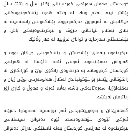
كوردستان هەمان هەرێمی كوردستانی (15) ساڵ و (20) ساڵ
پێشتر نییە. بەڵام وەك لە وڵاتە هەرە پێشكەوتووەكانی
جیهانیش بە ئەزموون دەركەوتووە، پێشكەوتنی ڕاستەقینە بە
پلەی یەكەم بنیاتنانی مرۆڤ و بیركردنەوەیەكی باش و
پێشخستنی سەرمایە و توانای مرۆییە له‌ هه‌ر وڵاتێك.
بیركردنەوە بنەمای پێشخستن و پێشكەوتنی جیهان بووە و
هەرواش دەمێنێتەوە. ئەوەی ئێمە تائێستا لە هەرێمی
كوردستان كردوومانە، بە كردنەوەی زانكۆی نوێ و گۆڕانكاری لە
زانكۆكانی پێشتر بۆ خۆگونجاندن لەگەڵ هەلومەرجی نوێی ژیان و
تەكنەلۆژیا، سەرەتایەكی باشە، بەڵام ئەرك و هەوڵ و كاری زۆر
زیاترمان لەپێشە.
گەشەپێدان‌ و بەرەوپێشبردنی ئەم پرۆسەیە لەمەودوا دەبێتە
ئەركی ئێوەی خۆشه‌وه‌یست. ئێوە دەتوانن سیستەمی
بیركردنەوە لە هەرێمی كوردستان ببەنە ئاستێكی بەرزتر. دەتوانن