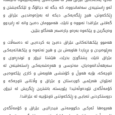
ئەو ڕاستییەی سەلماندووە، كە جگە لە دیالۆگ و لێكگەیشتن و
ڕێككەوتن، هیچ ڕێگەیەكی دیكە لە بەرژەوەندیی عێراق و
گەلانی عێراقدا نەبووە و نابێت. هەموومان دەبێ وانە لە ڕابردوو
وەربگرین و پێكەوە بەرەو چارەسەر هەنگاو بنێین.
هەموو پێكهاتەكانی عێراق دەبێ بە كردەیی لە دەسەڵات و
بەڕێوەبردن و بڕیاردا هاوبەش بن و هیچ نەتەوە و پێكهاتەیەكی
عێراق نابێت پشتگوێ بخرێت. هێشتا تیرۆر و توندڕەوی و
سەرهەڵدانەوەیان، مەترسی و هەڕەشەیەكی ڕاستەقینەن لە
ناوچەكە، بۆیە هەوڵ و كۆششی هاوبەش و كاری پێكەوەیی
لەنێوان هەرێمی كوردستان و عێراق و وڵاتانی ناوچەكە و
كۆمەڵگەی نێودەوڵەتیدا پێویستە. باشترین ڕێگریش لە تیرۆر،
دروستكردنی تەبایی و ڕێككەوتنی ناوخۆییە له‌ عێراقدا.
هەروەها ئەركی حكوومەتی فیدرالیی عێراق و كۆمەڵگەی