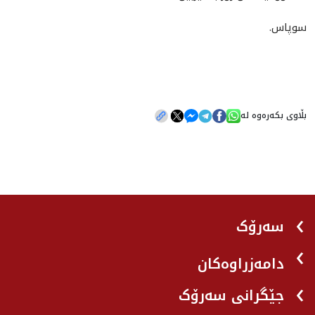
سوپاس.
بڵاوی بکەرەوە لە
سەرۆک
دامەزراوەکان
جێگرانی سه‌رۆک