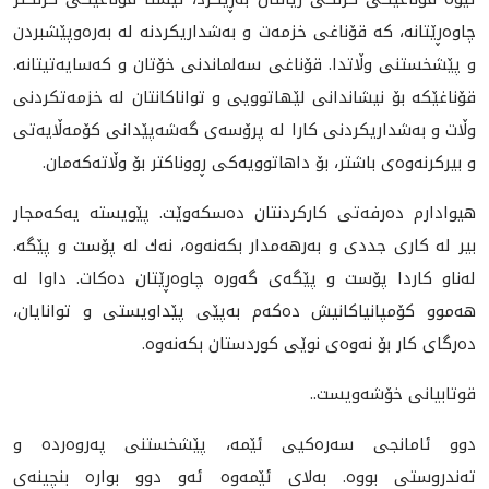
چاوەڕێتانە، كە قۆناغی خزمەت و بەشداریكردنە لە بەرەوپێشبردن
و پێشخستنی وڵاتدا. قۆناغی سەلماندنی خۆتان و كەسایەتیتانە.
قۆناغێكە بۆ نیشاندانی لێهاتوویی و تواناكانتان لە خزمەتكردنی
وڵات و بەشداریكردنی كارا لە پرۆسەی گەشەپێدانی كۆمەڵایەتی
و بیركرنەوەی باشتر، بۆ داهاتوویەكی ڕووناكتر بۆ وڵاته‌كه‌مان.
هیوادارم دەرفەتی كاركردنتان دەسكەوێت. پێویستە یەكەمجار
بیر لە كاری جددی و بەرهەمدار بكەنەوە، نەك لە پۆست و پێگە.
لەناو كاردا پۆست و پێگەی گەورە چاوەڕێتان دەكات. داوا لە
هەموو كۆمپانیاكانیش دەكەم بەپێی پێداویستی و توانایان،
دەرگای كار بۆ نەوەی نوێی كوردستان بكەنەوە.
قوتابیانی خۆشەویست..
دوو ئامانجی سەرەكیى ئێمە، پێشخستنی پەروەردە و
تەندروستی بووە. بەلای ئێمەوە ئەو دوو بوارە بنچینەی