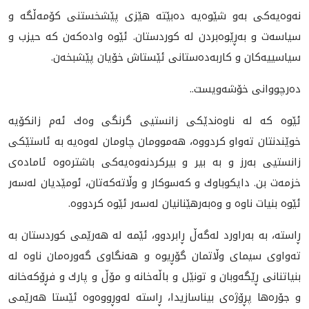
نەوەیەكی بەو شێوەیە دەبێتە هێزی پێشخستنی كۆمەڵگە و
سیاسەت و بەڕێوەبردن لە كوردستان. ئێوە وادەكەن كە حیزب و
سیاسییەكان و كاربەدەستانی ئێستاش خۆیان پێشبخەن.
دەرچووانی خۆشەویست..
ئێوە كە لە ناوەندێكی زانستیی گرنگی وەك ئه‌م زانكۆيه‌
خوێندنتان تەواو كردووە، هەموومان چاومان لەوەیە بە ئاستێكی
زانستیی بەرز و بە بیر و بیركردنەوەیەكی باشترەوە ئامادەی
خزمەت بن. دایكوباوك و كەسوكار و وڵاتەكەتان، ئومێدیان لەسەر
ئێوە بنیات ناوە و وەبەرهێنانیان لەسەر ئێوە كردووە.
ڕاستە، بە بەراورد لەگەڵ ڕابردوو، ئێمە لە هەرێمی كوردستان بە
تەواوی سیمای وڵاتمان گۆڕیوە و هەنگاوی گەورەمان ناوە لە
بنیاتنانی ڕێگەوبان و تونێل و باڵەخانە و مۆڵ و پارك و فڕۆكەخانە
و جۆرەها پڕۆژەی بیناسازیدا، ڕاستە لەوڕووەوە ئێستا هەرێمی