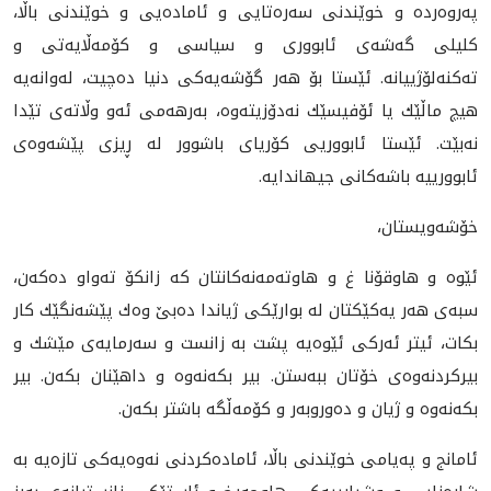
پەروەرده‌ و خوێندنی سەرەتایی و ئامادەیی و خوێندنی باڵا،
كلیلی گەشەی ئابووری و سیاسی و كۆمەڵایەتی و
تەكنەلۆژییانە. ئێستا بۆ هەر گۆشەیەكی دنیا دەچیت، لەوانەیە
هیچ ماڵێك یا ئۆفیسێك نه‌دۆزيته‌وه‌، بەرهەمی ئەو وڵاتەی تێدا
نەبێت. ئێستا ئابووریی كۆریای باشوور لە ڕیزى پێشەوەى
ئابوورییە باشەکانى جیهاندایە.
خۆشه‌ویستان،
ئێوە و هاوقۆنا غ و هاوتەمەنەكانتان كە زانكۆ تەواو دەكەن،
سبەی هەر یەكێكتان لە بوارێكی ژیاندا دەبێ وەك پێشەنگێك كار
بكات، ئیتر ئەركی ئێوەیە پشت بە زانست و سەرمایەی مێشك و
بیركردنەوەی خۆتان ببەستن. بیر بكەنەوە و داهێنان بكەن. بیر
بكەنەوە و ژیان و دەوروبەر و كۆمەڵگە باشتر بكه‌ن.
ئامانج و پەیامی خوێندنی باڵا، ئامادەكردنی نەوەیەكی تازەیە بە