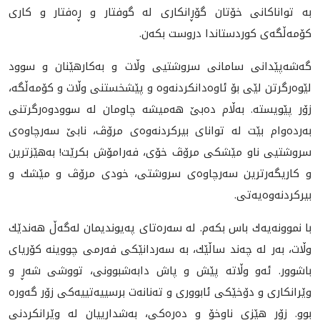
بە تواناكانی خۆتان گۆڕانكاری لە گوفتار و ڕەفتار و كاری
كۆمەڵگەی كوردستاندا دروست بكەن.
گەشەپێدانی سامانی سروشتیی وڵات و بەكارهێنان و سوود
لێوەرگرتن لێی بۆ ئاوەدانكردنەوە و پێشخستنی وڵات و كۆمەڵگە،
زۆر پێویستە‌. بەڵام دەبێ هەمیشە چاومان لە سوودوەرگرتنی
بەردەوام بێت لە توانای بیركردنەوەی مرۆڤ، نابێ سەرچاوەی
سروشتیی ناو مێشكی مرۆڤ خۆی، فەرامۆش بكرێت! بەهێزترین
و كاریگەرترین سەرچاوەی سروشتی، خودی مرۆڤ و مێشك و
بیركردنەوەیەتی.
با نموونەیەك باس بكەم. لە سەرەتای پەیوندیمان لەگەڵ هەندێك
وڵات، بەر لە چەند ساڵێك، به‌ سەردانێكی فه‌رمى چووينه‌ كۆریای
باشوور. ئەو وڵاتە پێش و پاش دابەشبوونی، تووشی شەڕ و
وێرانكاری و دۆخێكی ئابووری و تەنانەت برسييه‌تييه‌كى زۆر گەورە
بوو. زۆر هێزی ناوخۆ و دەرەكی، بەشدارییان لە وێرانكردنی