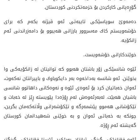
گۆڕه‌پانى كاركردن بۆ خزمەتكردنی كوردستان.
ده‌مه‌وێ سوپاسێكی تایبه‌تی ئه‌و ڤیژنه‌ بكه‌م كه‌ برای
خۆشه‌ویستم كاك مه‌سروور بارزانی هه‌یبوو بۆ دامه‌زراندنی ئه‌م
زانكۆیه‌.
خوێندكارانى خۆشەویست..
ئێوە شانسێكی زۆر باشتان هەبوو كە توانیتان لە زانكۆیەكی وا
بخوێنن. ئەو شانسە بەداخەوە بەر دایكوباوك و باپیرانتان نەكەوت،
ئەوان خەباتیان كرد بۆ ئەوەی ئێوە و نەوەكانی داهاتوو شانسی
باشیان هەبێت. لەبەرئەوەش لەم ڕۆژەدا پێویستە ڕێز لە خەبات و
تێكۆشانی هەموو پێشمەرگە و تێكۆشەرانی وڵاتەكەمان بگرین،
چونكە بە خەباتی ئەوان و بە خوێنی شەهیدانمان كورستان
گەیشتە ئەم ڕۆژە.
ئێوە قۆناغێكی گرنگی ژیانتان بەڕێكرد، ئێستا قۆناغێكی گرنگتر