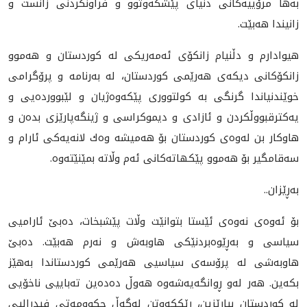
بەها مرۆییەكانی دنياى پێشكەوتوو و فراونكردنی زانست و
زانیندا هەبێت.
هیوادارم و دڵنیام زانكۆی ئەمەریكی لە كوردستان و هەموو
زانكۆكانی دیكەی هەرێمی كوردستان، لە بەرنامە و پرۆگرامی
خوێندنیاندا گرنگی بە كولتووری پێكەوەژیان و لێبووردەیی و
یەكترقبووڵكردن و ئازادی و دیموكراسی و ژینگەپارێزى بدەن و
هاوكار بن لەوەی كوردستان بۆ هەمیشە وه‌ك لانه‌يه‌كى ئارام و
سەقامگیر بۆ هەموو پێكهاته‌كانی ئه‌م وڵاته‌ بمێنێتەوە.
بەڕێزان..
بۆ ئەوەی نەوەی ئێستا بتوانێت وڵات پێشبخات، دەبێ ئارامیی
سیاسی و بەڕێوەبردنێكی هاوبەش و نەرم هەبێت. دەبێ
هاوبەشى لە پرۆسەی سیاسیی هەرێمی كوردستاندا بەهێز
بكەین. هەر لەو ڕوانگەیەشەوە هەوڵ دەدەین تەباییی ناخۆیی
لە كوردستان بپارێزین، ڕێككەوتن لەگەڵ حكوومەتی فیدرالیی