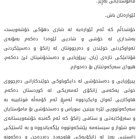
مامۆستایانی بەڕێز..
ئێوارەتان باش..
خۆشحاڵم كە ئەم ئێوارەیە لە شاری دهۆكی خۆشەویست،
بەشداری لە خۆشی و شادیی ئێوەدا دەكەم بەبۆنەی
تەواوكردنی خوێندن و دەرچوونتان‌ لە زانكۆ و دەسپێكردنی
قۆناغێكی تازەی ژیان‌. پیرۆزبایی و دەستخۆشیتان لێ دەكەم،
هیوای سەركەوتنتان بۆ دەخوازم.
پیرۆزبایی و دەستخۆشی لە دایكوباوكی خوێندكارانى دەرچووی
خولی يه‌كه‌مى زانكۆی ئەمەریكی لە كوردستان دەكەم.
هاوكاریی ئه‌وان وایكردووە ئەمڕۆ ئەم كۆمەڵە قوتابییە بە
سەركەوتوویی لێرە ببینین. سوپاس و دەستخۆشی بۆ مامۆستایان
و سەرۆكایەتی و ستافی زانكۆ كە ئەم گه‌نجه‌ خۆشه‌ويستانه‌ى
بەو شێواز و سیستەمە پێشكەوتووە پێگەیاندووە و بە ئاستێكی
زانستيی بەرز لە زانكۆیەكی هاوچەرخ دەردەچن و دەكەونە