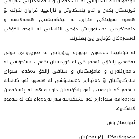
نێودەوڵەتییە پشتیوانی لە پێشكەوتن و سەقامگیریی هەرێمی
كوردستان بكه‌ن و ئەو پێشكەوتن و ئارامییە فراوان بكرێت بۆ
هەموو شوێنێكی عێراق، بە لێكگەیشتنی هەمەلایەنە و
جێەجێکردنى دەستووریش دۆخی نائاسایی لە ناوچە ناكۆكی
لەسەرەكان كۆتایی پێ بهێنرێت.
لە كۆتاییدا ده‌مه‌وێ دووبارە پیرۆزبایی لە دەرچووانی خولی
یەكەمی زانكۆی ئەمەریكی لە كوردستان بكەم. دەستخۆشی لە
دامەزرێنەران و مامۆستایان و ستافی زانكۆ دەكەم، هیوای
سەركەوتنیان بۆ دەخوازم. ده‌ستخۆشی له‌ هه‌موو ئه‌و كه‌سانه‌
ده‌كه‌م كه‌ یارمه‌تیی ئه‌و زانكۆیه‌یان داوه‌ و هه‌ر له‌ پێشكه‌وتن
به‌رده‌وامه‌، هیوادارم ئه‌و پشتگیرییه‌ هه‌ر به‌رده‌وام بێت له‌ هه‌موو
لایه‌كه‌وه‌.
ئێواره‌تان باش
هه‌موولایه‌كتان زۆر به‌خێربێن