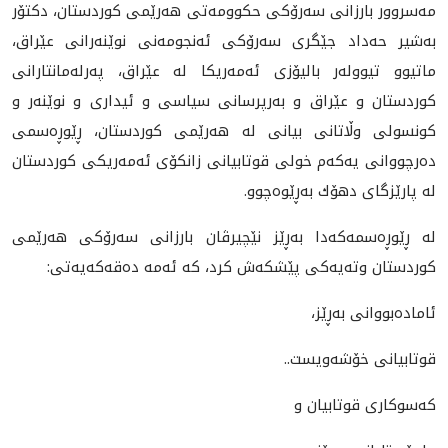
مه‌سروور بارزانی سه‌رۆكی حكوومه‌تی هه‌رێمی كوردستان، دكتۆر
به‌شیر حه‌داد جێگری سه‌رۆكی ئه‌نجومه‌نی نوێنه‌رانی عێراق،
ماتیوو تیوولەر بالیۆزی ئه‌مه‌ریكا له‌ عێراق، په‌رله‌مانتارانی
كوردستان و عێراق و به‌رپرسانی سیاسی و ئیداری و نوێنه‌ر و
كونسولی وڵاتانی بیانی له‌ هه‌رێمی كوردستان، ڕێوڕه‌سمی
ده‌رچووانی یه‌كه‌م خولی قوتابیانی زانكۆی ئه‌مه‌ریكی كوردستان
له‌ پارێزگای دهۆك به‌ڕێوه‌چوو.
له‌ ڕێوڕه‌سمه‌كه‌دا به‌ڕێز نێچیرڤان بارزانی سه‌رۆكی هه‌رێمی
كوردستان وته‌یه‌كی پێشكه‌ش كرد، كه‌ ئه‌مه‌ ده‌قه‌كه‌یه‌تی:
ئامادەبووانی بەڕێز،
قوتابیانی خۆشەویست..
كەسوكاری قوتابیان و