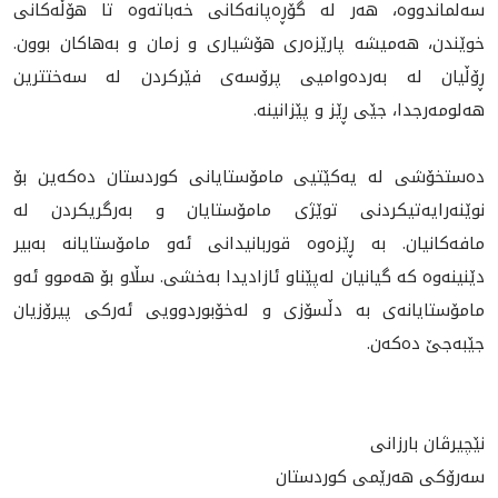
سەلماندووە، هه‌ر لە گۆڕەپانەکانی خەباته‌وه‌ تا هۆڵه‌كانى
خوێندن، هەمیشە پارێزەری هۆشیاری و زمان و بەهاکان بوون.
ڕۆڵیان لە بەردەواميى پرۆسه‌ى فێرکردن لە سەختترین
هەلومەرجدا، جێى ڕێز و پێزانينه‌.
ده‌ستخۆشى له‌ یەکێتيی مامۆستایانی کوردستان دەکەین بۆ
نوێنەرایەتیکردنی توێژی مامۆستایان و بەرگریکردن لە
مافەکانیان. بە ڕێزەوە قوربانیدانی ئەو مامۆستایانە بەبیر
دێنینەوە کە گیانیان لەپێناو ئازادیدا به‌خشى. سڵاو بۆ هەموو ئه‌و
مامۆستایانه‌ى به‌ دڵسۆزی و له‌خۆبوردوويى ئەرکی پيرۆزيان
جێبەجێ دەکه‌ن.
نێچیرڤان بارزانی
سەرۆکی هەرێمی کوردستان