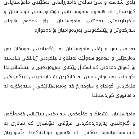
يادى شەست و سێ ساڵه‌ى دامەزراندنی یەکێتيی مامۆستایانی
کوردستان لە هەموو مامۆستایانی خۆشەویستی کوردستان و
سکرتارییەتی یەکێتیی مامۆستايان پیرۆز دەکەم، هیوای
سەرکەوتن و پێشکەوتنی بەردەوامیان بۆ دەخوازم.
پەیامى بەرز و ڕۆڵی مامۆستایان لە پێگەیاندنی نەوەکان بەرز
دەنرخێنین و هه‌موو هه‌وڵێك له‌پێناو دابينكردنى ژیانێکی شایستە
بۆ ئه‌وان ده‌ده‌ين کە لەگەڵ پێگەی پەروەردەیی و نیشتمانیياندا
بگونجێت. به‌رده‌وام ده‌بين له‌ كاركردن بۆ دابینکردنی ژینگەیەکی
فێرکردنی گونجاو و هاوچەرخ كه‌ وەبەرهێنانێکی ڕاستەوخۆیە لە
داهاتووی کوردستاندا.
مامۆستایان پێشه‌نگ و کۆڵەکەی سەرەکيی بنیاتنانی کۆمەڵگەن
و گەرەنتيی پەروەردەکردنی مرۆڤی هۆشیارن كه‌ شانازى به‌
ناسنامه‌كه‌يانه‌وه‌ دەکەن. لە هەموو قۆناغەکاندا دڵسۆزییان