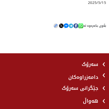
2025/5/15
بڵاوی بکەرەوە لە
سەرۆک
دامەزراوەکان
جێگرانی سه‌رۆک
هه‌واڵ