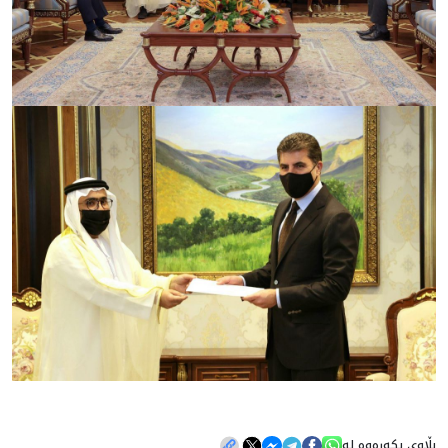
بڵاوی بکەرەوە لە