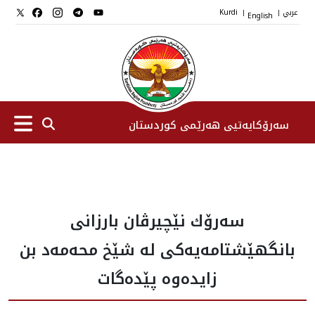
عربي
English
Kurdi
|
|
سەرۆکایەتیی هەرێمی کوردستان
سەرۆك
سه‌رۆك نێچیرڤان بارزانی
جێگرانی سه‌رۆک
بانگهێشتامه‌يه‌كى له‌ شێخ محه‌مه‌د بن
ستافی سەرۆکایەتی
زایده‌وه‌ پێده‌گات
دامەزراوەکان