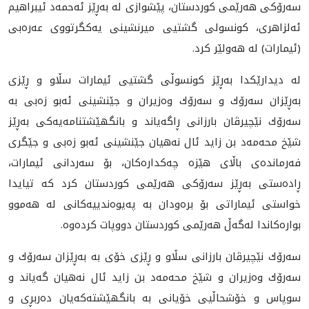
سه‌رۆكی هه‌رێمی كوردستان، پێشوازی له‌ به‌ڕێز ئه‌حمه‌د ئیبراهیم
ئه‌لزاهری، كونسولى گشتیی میرنشینی یه‌كگرتووی عه‌ره‌بی
(ئیمارات) له‌ هه‌ولێر كرد.
له‌ دیدارێكدا به‌ڕێز كونسوڵی گشتیی ئیمارات سڵاو و ڕێزی
به‌ڕێزان سه‌رۆك و سه‌رۆك وه‌زیران و جێنشینی ئه‌بو زه‌بی به‌
سه‌رۆك نێچیرڤان بارزانی ڕاگه‌یاند و بانگهێشتنامه‌يه‌كى به‌ڕێز
شێخ محه‌مه‌د بن زاید ئال نه‌هيان جێنشینی ئه‌بو زه‌بی و جێگری
فه‌رمانده‌ی باڵای هێزه‌ چه‌كداره‌كان، بۆ سه‌ردانى ئيمارات،
ڕاده‌ستی به‌ڕێز سه‌رۆكی هه‌رێمی كوردستان كرد كه‌ تيايدا
خواستى ئيماراتى بۆ بره‌ودان به‌ په‌يوه‌ندييه‌كانى له‌ هه‌موو
بواره‌كاندا له‌گه‌ڵ هه‌رێمى كوردستان دووپات كرده‌وه‌.
سه‌رۆك نێچیرڤان بارزانی سڵاو و ڕێزی خۆی به‌ به‌ڕێزان سه‌رۆك و
سه‌رۆك وه‌زیران و شێخ محه‌مه‌د بن زاید ئال نه‌هيان گه‌یاند و
سوپاس و خۆشحاڵیی خۆيانى به‌ بانگهێشته‌كه‌يان ده‌ربڕى و