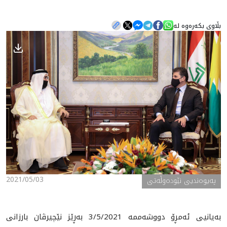
بڵاوی بکەرەوە لە
هه‌واڵ
گەلەری
2021/05/03
په‌یوه‌ندیی نێوده‌وڵه‌تی
به‌یانیی ئه‌مڕۆ دووشه‌ممه‌ 3/5/2021 به‌ڕێز نێچیرڤان بارزانی