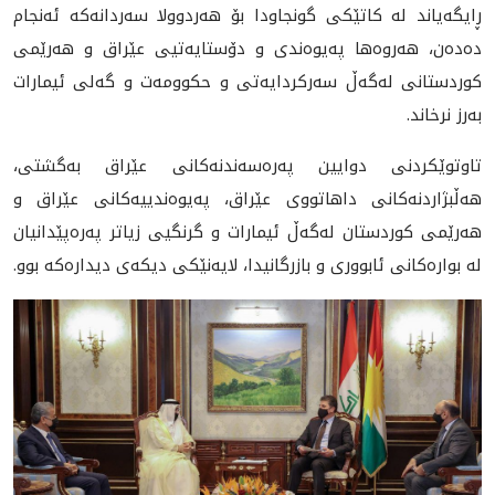
ڕايگه‌ياند له‌ كاتێكی گونجاودا بۆ هه‌ردوولا سه‌ردانه‌كه‌ ئه‌نجام
ده‌ده‌ن، هه‌روه‌ها په‌یوه‌ندی و دۆستایه‌تیی عێراق و هه‌رێمی
كوردستانی له‌گه‌ڵ سه‌ركردایه‌تی و حكوومه‌ت و گه‌لی ئیمارات
به‌رز نرخاند.
تاوتوێكردنی دوایین په‌ره‌سه‌ندنه‌كانی عێراق به‌گشتی،
هه‌ڵبژاردنه‌كانی داهاتووی عێراق، په‌یوه‌ندییه‌كانى عێراق و
هه‌رێمی كوردستان له‌گه‌ڵ ئیمارات و گرنگيی زیاتر په‌ره‌پێدانیان
له‌ بواره‌كانی ئابووری و بازرگانیدا، لایه‌نێكی دیكه‌ی دیداره‌كه‌ بوو.