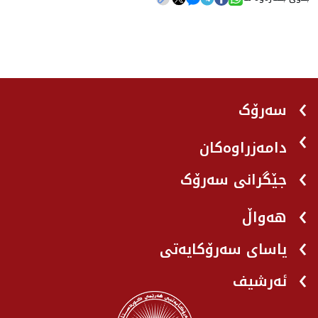
سەرۆک
دامەزراوەکان
جێگرانی سه‌رۆک
هه‌واڵ
یاسای سەرۆکایەتی
ئەرشیف