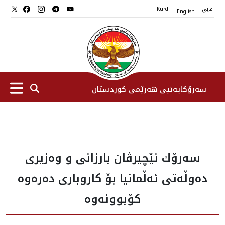
عربي
English
Kurdi
|
|
سەرۆکایەتیی هەرێمی کوردستان
سەرۆك
سەرۆك نێچيرڤان بارزانى و وه‌زيرى
جێگرانی سه‌رۆک
ده‌وڵه‌تى ئه‌ڵمانيا بۆ كاروبارى ده‌ره‌وه
ستافی سەرۆکایەتی
کۆبوونه‌وه‌
دامەزراوەکان