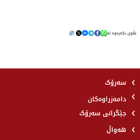
بڵاوی بکەرەوە لە
سەرۆک
دامەزراوەکان
جێگرانی سه‌رۆک
هه‌واڵ