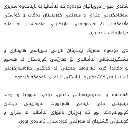
شاندی میوان دووپاتیان کردەوە کە ئەڵمانیا بە بایەخەوە سەیری
سەقامگیریی عێراق و هەرێمی کوردستان دەکات و خواستی
وڵاته‌که‌یان بۆ به‌رده‌وامیی هاریکاریی هاوبەشیان لە بوارە
جیاوازەکاندا، ده‌ربڕی.
لای خۆیەوە سەرۆک نێچیرڤان بارزانی سوپاسی هاوکاری و
پشتگیرییەکانی ئەڵمانیای بۆ هەرێمی کوردستان له‌ هه‌موو
بواره‌کاندا کرد، هەروەها جەختی لە گرنگیی چارەسەرکردنی
ئاشتییانه‌ی کێشەکان و پاراستنی ئارامیی ناوچەکە کردەوە.
هه‌ڕه‌شه‌ و مه‌ترسییه‌کانی داعش، دۆخی سووریا و چەند
پرسێکی جێی بایەخی هەردوولا، تەوەرێکی دیکەی
کۆبوونەوەکە بوو کە بەڕێزان باڵیۆزی ئەڵمانیا لە عێراق و
کونسوڵی گشتییان لە هەرێمی کوردستان، ئامادەی بوون.