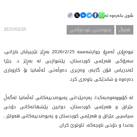
بڵاوی بکەرەوە لە
هه‌واڵ
2026/02/25
هه‌واڵ
په‌یوه‌ندیی نێوده‌وڵه‌تی
گەلەری
نیوەڕۆی ئەمڕۆ چوارشەممە 2026/2/25 بەڕێز نێچیرڤان بارزانی،
سەرۆکی هەرێمی کوردستان، پێشوازیی لە بەڕێز د. جێزا
ئەندریاس ڤۆن گایەر، وه‌زیرى ده‌وڵه‌تى ئەڵمانیا بۆ كاروبارى
ده‌ره‌وه و شاندێکی یاوەری کرد.
لە کۆبوونەوەیەکدا، پەرەپێدانی پەیوەندییەکانی ئەڵمانیا لەگەڵ
عێراق و هەرێمی کوردستان، دوایین پێشهاته‌کانی دۆخی
سیاسیی عێراق و هەرێمی کوردستان و پەیوەندییەکانی هەولێر ـ
بەغدا و دۆخی ناوچه‌که‌، تاوتوێ کران.