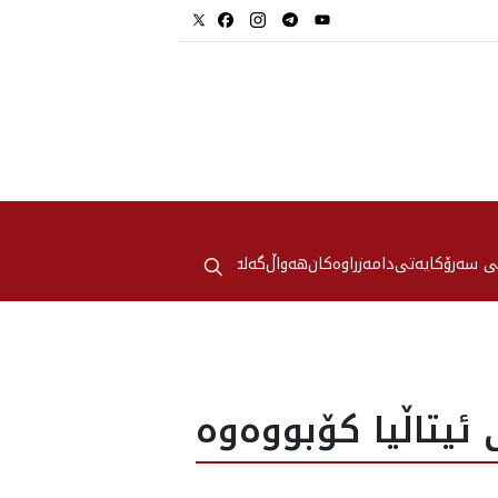
⚲
ی سەرۆکایەتی
دامەزراوەکان
هه‌واڵ
گەلەری
ئیتاڵیا کۆبووەوە