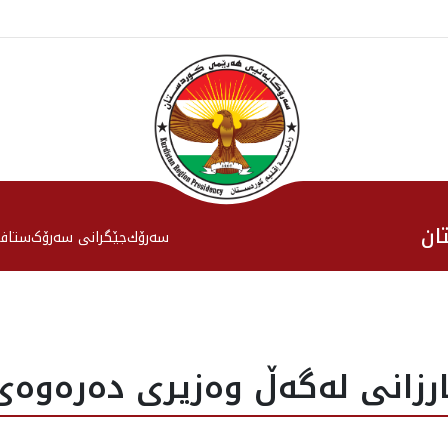
ان
سەرۆك
جێگرانی سه‌رۆک
ستاف
رزانی لەگەڵ وەزیری دەرەوەی 