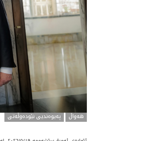
هه‌واڵ
په‌یوه‌ندیی نێوده‌وڵه‌تی
ئێوار