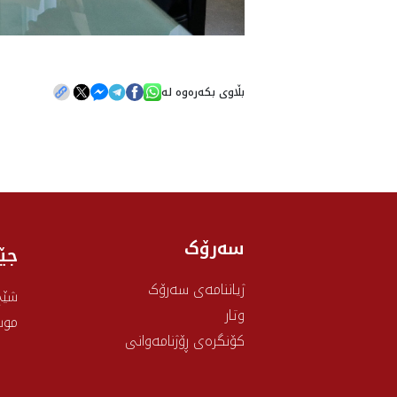
بڵاوی بکەرەوە لە
سەرۆک
جێ
ژیاننامەی سەرۆک
شێخ
وتار
موس
کۆنگرەی ڕۆژنامەوانی