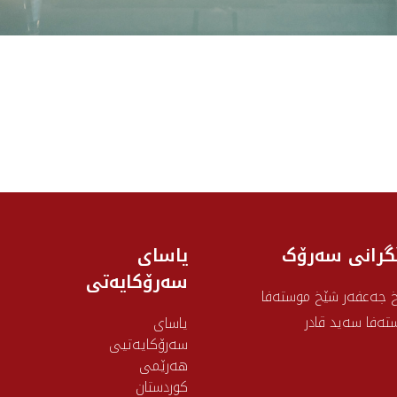
گرانی سه‌رۆک
یاسای
سەرۆکایەتی
 جەعفەر شێخ موستەفا
تەفا سەید قادر
یاسای
سەرۆکایەتیی
هەرێمی
کوردستان