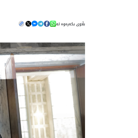
بڵاوی بکەرەوە لە