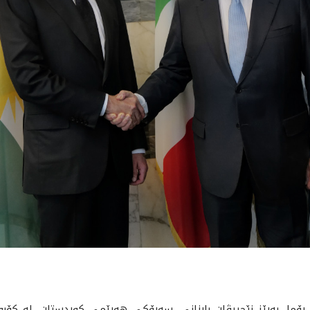
ه‌ى ئەمڕۆ سێشەممە ٢٠٢٦/٥/١٩، لە ڕۆما، بەڕێز نێچیرڤان بارزانی، سەرۆکی هەرێمی کوردستان