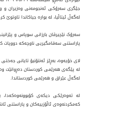
جێگری سەرۆکی ئەنجومەنی وەزیران و وەز
لەگەڵ ئیتاڵیا، له‌ بواره‌ جياكاندا تاوتوێ کرد
سەرۆک نێچیرڤان بارزانی سوپاس و پێزانی
پاراستنى سەقامگیریی ناوچەکە دووپات کر
لای خۆیەوە، بەڕێز ئەنتۆنیۆ تایانی جەختی
لە پێگەی هەرێمی کوردستان دەڕوانێت وەک ف
له‌گه‌ڵ عێراق و هه‌رێمى كوردستاندا.
له‌ تەوەرێکی ديكه‌ى كۆبوونه‌وه‌كه‌دا،
کەمکردنەوەی ئاڵۆزییەکان و پاراستنى ئاشت