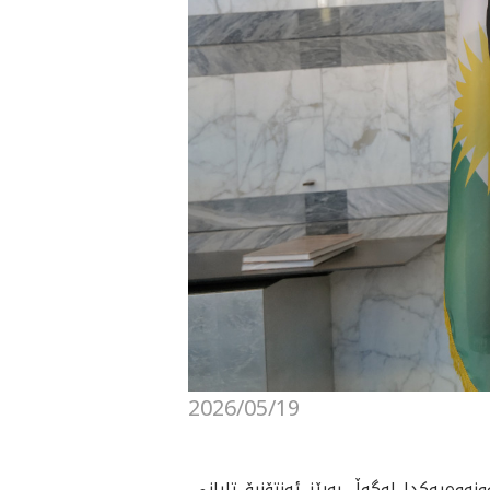
2026/05/19
، له‌ كۆبوونه‌وه‌یەكدا لەگەڵ بەڕێز ئەنتۆنیۆ تایانی،