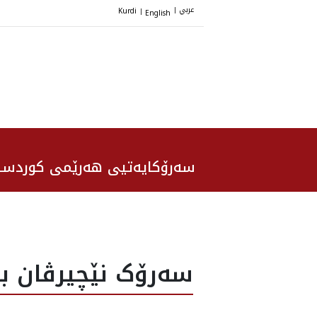
عربي
Kurdi
English
|
|
سەرۆکایەتیی هەرێمی کوردست
سەرۆک نێچیرڤان با