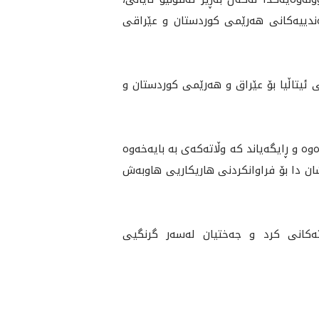
ەندییەكانى هەرێمی کوردستان و عێراقى
يتاڵيا بۆ عێراق و هه‌رێمى كوردستان و
ە و ڕايگه‌ياند کە وڵاتەکەی بە بایەخەوە
ان دا بۆ فراوانکردنی هاريكاريى هاوبه‌ش
وته‌كانى كرد و جه‌ختيان لەسەر گرنگیی