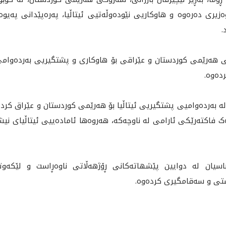
یری دەرەوە و هاوکاریی نێودەوڵەتیی ئیتاڵیا، پەرەپێدانی پەیو
.
نی هەرێمی کوردستان و عێراقی بۆ هاوكارى و پشتگيريى بەردەوامی ئ
دەوە.
 لە بەردەوامیی پشتگيريى ئیتاڵیا بۆ هەرێمی کوردستان و عێراق کردەو
اکتەرێکی ئارامی لە ناوچه‌كه‌، هه‌روه‌ها ئامادەییی ئیتاڵیای نیش
 باسيان له‌ دوایین پێشهاتەكانى ڕۆژهه‌ڵاتى ناوه‌ڕاست و لێكه‌
ی و سه‌قامگيرى كرده‌وه‌.