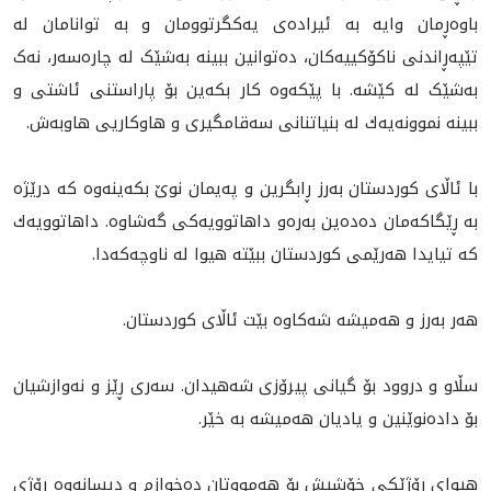
باوەڕمان وایە بە ئیرادەی يه‌كگرتوومان و به‌ توانامان لە
تێپەڕاندنی ناکۆکییەکان، دەتوانین ببینە بەشێک لە چارەسەر، نەک
بەشێک لە کێشە. با پێکەوە کار بکەین بۆ پاراستنی ئاشتی و
ببینە نموونه‌يەك لە بنیاتنانی سەقامگیری و هاوكاریی هاوبەش.
با ئاڵای كوردستان بەرز ڕابگرین و پەیمان نوێ بکەینەوە کە درێژە
بە ڕێگاکەمان دەدەین بەرەو داهاتوویەکی گەشاوە. داهاتوويه‌ك
كە تيايدا هەرێمى كوردستان ببێتە هیوا لە ناوچەکه‌دا.
هه‌ر به‌رز و هه‌ميشه‌ شه‌كاوه‌ بێت ئاڵای کوردستان.
سڵاو و دروود بۆ گيانى پيرۆزى شه‌هيدان. سه‌رى ڕێز و نه‌وازشيان
بۆ داده‌نوێنين و ياديان هه‌ميشه‌ به‌ خێر.
هيواى ڕۆژێكى خۆشیش بۆ هه‌مووتان ده‌خوازم و دیسانەوە ڕۆژی