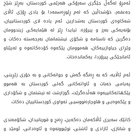
ئەمڕۆ لەگەڵ جێگری سەرۆكی هەرێمى كوردستان، بەڕێز شێخ
جەعفەر، خۆشحاڵین كە له‌م ڕێوڕه‌سمه‌دا بۆ يادى ڕۆژى ئاڵاى
شه‌كاوه‌ى كوردستان به‌شدارين. ئه‌م ياده لاى كوردستانييان‌،
بۆنەیەکی به‌رز و پيرۆزه‌. تيايدا ڕێز لە هێمايه‌كى زيندوو‌مان
ده‌گرین کە ناسنامە و شکۆی نیشتمانمان بەرجەستە دەکات و
وێڕاى جياوازييه‌كان‌‌، هه‌موومان پێكه‌وه‌ كۆده‌كاته‌وه‌ و له‌پێناو
ئامانجێكى پيرۆزدا، يه‌كمانده‌خات‌.
ئەم ئاڵایە، کە بە ڕەنگە گه‌ش و جوانه‌کانى و به‌ خۆرى زێڕینی،
پەیامی خەبات و ئاواتەکانی گه‌لى كوردستان بە هەموو
پێكهاتەكانییەوە هەڵدەگرێت، گوزارشت لە نیشتمان و شكۆدارى
و پێكه‌وه‌يى و هاوچاره‌نووسيى ته‌واوى کوردستانییان دەکات.
كاتێك سه‌يرى ئاڵاكه‌مان ده‌كه‌ين، ڕه‌نج و قوربانيدان، شكۆمه‌ندى
و شانازى، ئازادى و ئاشتى، نوێبوونه‌وه‌ و ئاوه‌دانى، ئومێد و