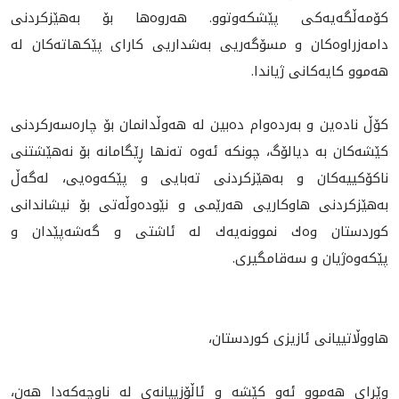
كۆمه‌ڵگه‌يه‌كى پێشكه‌وتوو. هه‌روه‌ها بۆ به‌هێزكردنى
دامه‌زراوه‌كان و مسۆگه‌ريى‌ به‌شداريى كاراى پێكهاته‌كان له‌
هه‌موو كايه‌كانى ژياندا.
كۆڵ ناده‌ين و به‌رده‌وام ده‌بين له‌ هه‌وڵدانمان بۆ چاره‌سه‌ركردنى
كێشه‌كان به‌ ديالۆگ، چونكه‌ ئه‌وه‌ ته‌نها ڕێگامانه‌ بۆ نه‌هێشتنى
ناكۆكييه‌كان و به‌هێزكردنى ته‌بايى و پێكه‌وه‌يى، له‌گه‌ڵ
به‌هێزكردنى هاوكاريى هه‌رێمى و نێوده‌وڵه‌تى بۆ نيشاندانى
كوردستان وه‌ك نموونه‌يه‌ك له‌ ئاشتى و گه‌شه‌پێدان و
پێكه‌وه‌ژيان و سەقامگیری.
هاووڵاتييانى ئازيزى كوردستان،
وێڕاى هه‌موو ئه‌و كێشه‌ و ئاڵۆزييانه‌ى لە ناوچه‌كه‌دا هه‌ن،