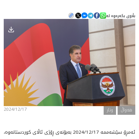
بڵاوی بکەرەوە لە
هه‌واڵ
گەلەری
2024/12/17
هه‌واڵ
وتار
ئه‌مڕۆ سێشه‌ممه‌ 2024/12/17 به‌بۆنه‌ى ڕۆژى ئاڵاى كوردستانه‌وه‌،