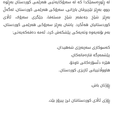
له‌ ڕێوڕه‌سمێكدا كه له‌ سه‌رۆكايه‌تيى هه‌رێمى كوردستان به‌ڕێوه‌
چوو، به‌ڕێز نێچيرڤان بارزانى، سه‌رۆكى هه‌رێمى كوردستان، له‌گه‌ڵ
به‌ڕێز شێخ جه‌عفه‌ر شێخ مسته‌فا، جێگرى سه‌رۆك، ئاڵاى
كوردستانيان هه‌ڵكرد. پاشان به‌ڕێز سه‌رۆكى هه‌رێمى كوردستان،
به‌م بۆنه‌يه‌وه‌ وته‌يه‌كى پێشكه‌ش كرد، ئه‌مه‌ ده‌قه‌كه‌يه‌تى:‌
كه‌سوكارى سه‌ربه‌رزى شه‌هيدان،
پێشمه‌رگه‌ قاره‌مانه‌كان،
هێزه‌ دڵسۆزه‌كانى ناوخۆ،
هاووڵاتييانى ئازيزى كوردستان..
ڕۆژتان باش،
ڕۆژى ئاڵای كوردستانتان لێ پيرۆز بێت.