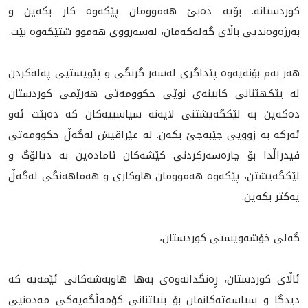
كوردستانه‌. بۆيه‌ ده‌بێ هه‌موومان پێكه‌وه‌ كار بكه‌ين و
به‌رژه‌وه‌نديى باڵاى گه‌له‌كه‌مان، لەسەرووی هەموو شتێكەوە بێت.
هه‌ر به‌م بۆنه‌يه‌وه‌ پێداگرى له‌سه‌ر‌ گرنگى و پێويستيى په‌له‌كردن
له‌ پێكهێنانى كابينه‌ى نوێى حكوومه‌تى هه‌رێمى كوردستان
دەكەین به‌ لێكگه‌يشتنى لايه‌نه‌ سياسييه‌كان كە دەبێت ئەو
ئەركە بە زوویی جێبەجێ بكەن. له‌ عێراقيش له‌گه‌ڵ حكوومه‌تى
فيدراڵدا بۆ چاره‌سه‌ركردنى كێشه‌كان ئامادەین به‌ ديالۆگ و
لێكگه‌يشتن، پێكه‌وه‌ هه‌موومان هاوكاری و هه‌ماهه‌نگی لەگەڵ
یەكتر بكەین. ‌
گەلی خۆشەویستی کوردستان،
ئاڵای کوردستان، ڕەنگدانەوەی به‌ها هاوبه‌شه‌كانى ئێمه‌يه‌ كه‌
ديدگا و سیاسەتەکانمان بۆ بنياتنانى كۆمه‌ڵگه‌يه‌كى مه‌ده‌نيى