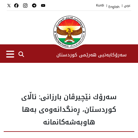
عربي
English
Kurdi
|
|
سەرۆکایەتیی هەرێمی کوردستان
سەرۆك
سه‌رۆك نێچيرڤان بارزانى: ئاڵای
جێگرانی سه‌رۆک
کوردستان، ڕەنگدانەوەی به‌ها
ستافی سەرۆکایەتی
هاوبه‌شه‌كانمانه‌
دامەزراوەکان