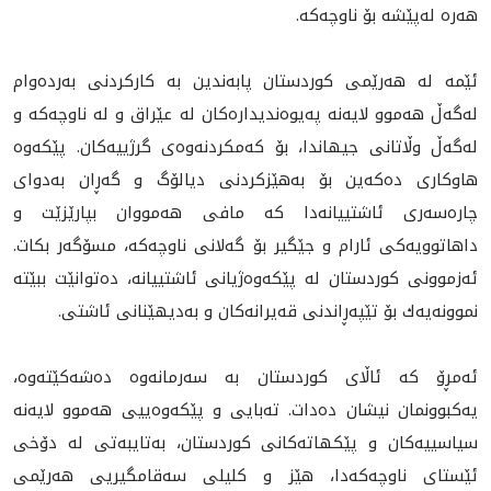
هەرە له‌پێشە بۆ ناوچه‌كه‌‌.
ئێمه‌ له‌ هه‌رێمى كوردستان پابه‌ندين به‌ كاركردنى به‌رده‌وام
له‌گه‌ڵ هه‌موو لايه‌نه‌ په‌يوه‌نديداره‌كان له‌ عێراق و لە ناوچه‌كه‌ و
له‌گه‌ڵ وڵاتانى جيهاندا، بۆ كه‌مكردنه‌وه‌ى گرژييه‌كان. پێكه‌وه‌
هاوكاری ده‌كه‌ين بۆ به‌هێزكردنى ديالۆگ و گه‌ڕان به‌دواى
چاره‌سه‌رى ئاشتييانه‌دا‌ كه‌ مافى هه‌مووان بپارێزێت و
داهاتوويه‌كى ئارام و جێگير بۆ گه‌لانى ناوچه‌كه،‌ مسۆگه‌ر بكات.
ئه‌زموونى كوردستان له‌ پێكه‌وه‌ژيانى ئاشتييانه‌، ده‌توانێت ببێته‌
نموونه‌يه‌ك بۆ تێپه‌ڕاندنى قه‌يرانه‌كان و به‌ديهێنانى ئاشتى.
ئه‌مڕۆ كه‌ ئاڵاى كوردستان به ‌سه‌رمانه‌وه‌ ده‌شه‌كێته‌وه،‌
يه‌كبوونمان نيشان ده‌دات. ته‌بايى و پێكه‌وه‌ييى هه‌موو لايه‌نه‌
سياسييه‌كان و پێكهاته‌كانى كوردستان، به‌تايبه‌تى له‌ دۆخى
ئێستاى ناوچه‌كه‌دا، هێز و کلیلی سەقامگیريی هه‌رێمى