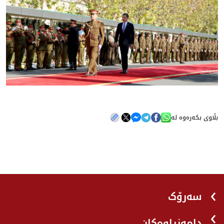
بڵاوی بکەرەوە لە
سەرۆک
دامەزراوەکان