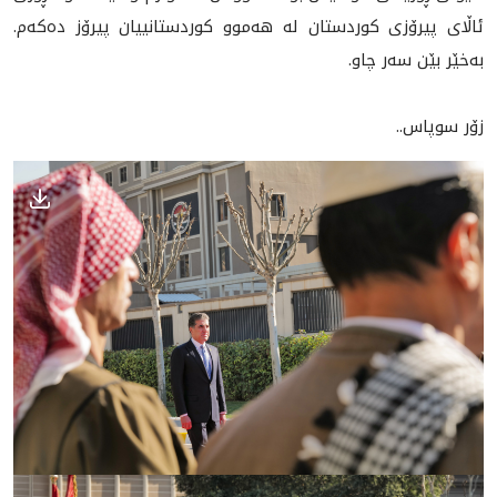
ئاڵای پیرۆزی كوردستان لە هەموو كوردستانییان پیرۆز دەكەم.
بەخێر بێن سەر چاو.
زۆر سوپاس..