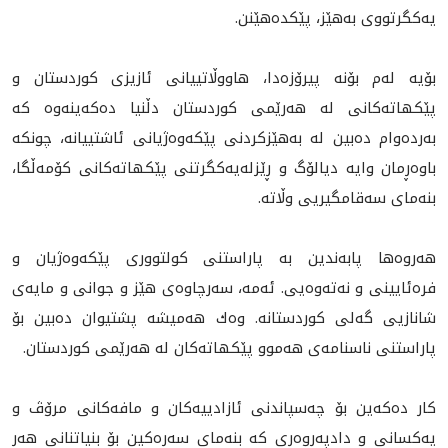
يه‌كگرتووى به‌هێز، پێکدەهێنن.
بۆيه‌ له‌م بۆنه‌ پيرۆزه‌دا، هاووڵاتييانى ئازيزى كوردستان و
پێكهاته‌كانى لە هەرێمی كوردستان دڵنيا ده‌كه‌ينه‌وه‌ كه‌
به‌رده‌وام ده‌بين له‌ به‌هێزكردنى پێكه‌وه‌ژيانى ئاشتييانه‌، چونكه‌
باوه‌ڕمان وايه‌ ديالۆگ و ڕێزله‌يه‌كگرتنى پێكهاته‌كانى كۆمه‌ڵگا،
بنه‌ماى سه‌قامگيريی وڵاتە‌.
هه‌روه‌ها پابه‌ندين به‌ پاراستنى كولتوورى پێكه‌وه‌ژيان و
فره‌ئايينى و نه‌ته‌وه‌يى. ئه‌مه‌، سه‌رچاوه‌ى هێز و جوانى و مايه‌ى
شانازيى گه‌لى كوردستانه‌. وه‌ك هه‌ميشه‌ پشتيوان ده‌بين بۆ
پاراستنى ناسنامه‌ى هه‌موو پێكهاته‌كان لە هەرێمی كوردستان.
كار ده‌كه‌ين بۆ چه‌سپاندنى ئازادييه‌كان و مافه‌كانى مرۆڤ و
يه‌كسانى و دادپه‌روه‌رى كه‌ بنه‌ماى سه‌ره‌كين‌ بۆ‌ بنياتنانى هه‌ر