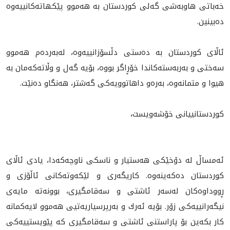
خه‌باتى هاوبه‌شى گه‌لى كوردستان به‌ هه‌موو پێكهاته‌كانييه‌وه‌
ده‌بينين.
ئاڵاى كوردستان به‌ ده‌ستى دڵسۆزانييه‌وه‌، له‌به‌رده‌م هه‌موو
سه‌ختى و به‌ربه‌سته‌كاندا خۆڕاگر بووه‌، بۆيه‌ گه‌ل و وڵاته‌كه‌مان به‌
هيوا و متمانه‌وه‌، به‌ره‌و داهاتوويه‌كى گه‌شتر، هه‌نگاو ده‌نێت.
کوردستانييانى خۆشەویست،
ئەمساڵ لە دۆخێکی هەستیار و ناسکى ناوچه‌كه‌دا، یادی ئاڵاى
كوردستان دەکەینەوە. کاریگەرى و لێكه‌وته‌كانى ئاڵۆزى و
ڕووداوه‌كان لەسەر ئاشتی و سەقامگیری، بوونه‌ته‌ مايه‌ى
نيگه‌رانييه‌كى زۆر. بۆيه‌ ئه‌رك و به‌رپرسياريه‌تيى هه‌موو لايه‌كمانه‌
كار بكه‌ين بۆ پاراستنى ئاشتی و سەقامگیری كه‌ پێویستییەکی