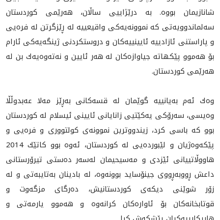
شانازيمان بووه‌. به‌ درێژاييى ساڵان، هەرێمى كوردستان
سەلماندوویەتی کە نموونەیەکی واقیعییە لە ڕێزگرتن لە فرەیی
و پاراستنی ئازادییە ئایینیيەکان و دروستکردنی ژینگەیەکی ئارام
بۆ هه‌موو پێکهاتە جیاوازەکان له‌ هه‌ر ئايين و نه‌ته‌وه‌يه‌ك بن لە
هەرێمی كوردستان.
وه‌ك ئه‌م به‌يانييه‌ گوێمان لە قسەكانی به‌ڕێز مه‌لا عه‌بدوڵڵا
وه‌يسى، سه‌رۆكى يه‌كێتيى زانايانى ئايينى ئيسلام له‌ كوردستان
بوو كە باسى كرد، زيندووترين نموونه‌ى كولتوورى و فره‌يى و
پێكه‌وه‌ژيان و لێبورده‌يى له‌ كوردستان، ئه‌وه‌ بوو كاتێك 2014
هاووڵاتييانى ئێزدی و مەسیحیمان له‌سه‌ر ده‌ستى تيرۆرستانى
داعش ڕووبه‌ڕووى جينۆسايد بوونه‌وه‌، له‌ بادينان به‌تايبه‌تى و له‌
زۆر شوێنى ديكه‌ى كوردستانيش، ده‌رگاى مزگه‌وت و
قوتابخانه‌كان بۆ ئاواره‌كان كرانه‌وه‌ و هه‌موو يارمه‌تى و
هاريكارييه‌كیان پێشكه‌ش كرا.