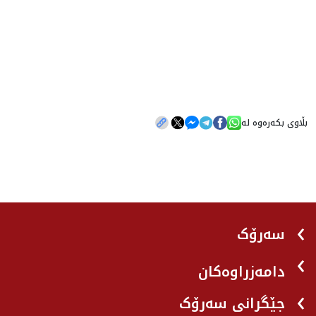
بڵاوی بکەرەوە لە
سەرۆک
دامەزراوەکان
جێگرانی سه‌رۆک