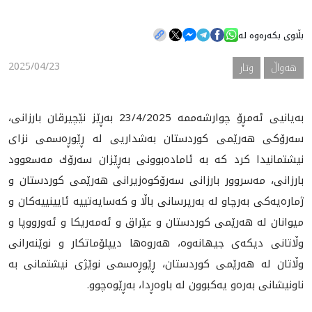
بڵاوی بکەرەوە لە
هه‌واڵ
2025/04/23
هه‌واڵ
وتار
گەلەری
بەیانیی ئەمڕۆ چوارشەممە 23/4/2025 بەڕێز نێچیرڤان بارزانی،
سەرۆكی هەرێمی كوردستان بەشداريی لە ڕێوڕەسمی نزاى
نیشتمانیدا كرد كە بە ئامادەبوونی بەڕێزان سەرۆك مەسعوود
بارزانی، مەسروور بارزانی سەرۆكوەزیرانی هەرێمی كوردستان و
ژمارەیەكی بەرچاو لە بەرپرسانی باڵا و كەسایەتیيه‌ ئایینیيه‌كان و
ميوانان له‌ هەرێمی كوردستان و عێراق و ئەمەریكا و ئەورووپا و
وڵاتانی دیكەی جیهانه‌وه‌، هه‌روه‌ها ديپلۆماتكار و نوێنەرانى
وڵاتان له‌ هه‌رێمى كوردستان، ڕێوڕەسمی نوێژی نیشتمانی بە
ناونیشانی بەرەو یەكبوون لە باوەڕدا، بەڕێوەچوو.