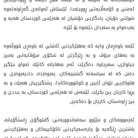
ئه‌منى و كۆمه‌ڵايه‌تى ڕووينه‌دا. ئێستاش ئه‌وانه‌ى‌ گه‌ڕاونه‌ته‌وه
شوێنى خۆيان‌، يادگاريى خۆشيان له‌ هه‌رێمى كوردستان هه‌يه‌ و
به‌رده‌وام به‌ سه‌ردان دێنه‌وه‌ بۆ ئێره‌.
ئێمە باوەڕمان وایە کە بەهێزکردنی ئاشتی لە باوەڕی قووڵەوە
بە بەهای مرۆڤ و به‌ ڕێزگرتن لە شكۆى مرۆڤایەتی بەبێ
جیاوازی، سه‌رچاوه‌ ده‌گرێت. ئەم بەهایانە كاتێك ته‌واو جێگير
ده‌بن كه‌ لە سیاسەتە گشتییەکان، پەروەردە، دادپەروەری و
هاوکاريی نێوان ئایین و کولتوورەکاندا، پشتگيرییان هەبێت و به‌
بڕوا كاريان پێ بكرێت. ئێمه‌ش له‌ هه‌رێمى كوردستان، به‌ جددى و
بێ ڕاوه‌ستان، كاريان بۆ ده‌كه‌ين.
ئەزموونەکان و مێژوو سەلماندوویەتی: گفتوگۆی ڕاستگۆیانە،
باشترین ڕێگەیە بۆ چارەسەرکردنی ناکۆکییەکان و بەهێزکردنی