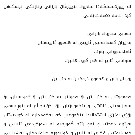
لە ڕێوڕەسمەكەدا سەرۆك نێچیرڤان بارزانی وتارێكی پێشكەش
كرد، ئەمە دەقەكەیەتی:
جه‌نابى سه‌رۆك بارزانى
به‌ڕێزان كه‌سايه‌تيى ئايينى له‌ هه‌موو ئايينه‌كان،
ئاماده‌بووانى به‌ڕێز،
میوانانی ئازيز له‌ هه‌ر كوێ هاتبن،
ڕۆژتان باش و هەموو لایەكتان بە خێر بێن
هه‌مووتان به‌ خێر بێن بۆ هه‌ولێر، بە خێر بێن بۆ كوردستان، بۆ
سه‌رزه‌مينى ئاشتی و پێکەوەژیان. زۆر خۆشحاڵم لە ڕێوڕه‌سمى
ڕۆژی نوێژی نیشتمانیدا پێكه‌وه‌ين كه‌ يه‌كه‌مجاره‌ له‌ کوردستان
به‌ڕێوه‌ ده‌چێت و ئه‌و ڕێژه‌ گه‌وره‌يه‌ له‌ سەرکردەى ئايينى و
کەسایەتيی فکرى لە ئایین و کولتوورە جياوازه‌كان، به‌شداريى