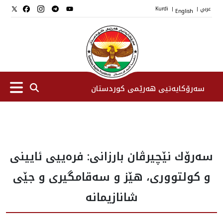
عربي
English
Kurdi
|
|
سەرۆکایەتیی هەرێمی کوردستان
سەرۆك
سه‌رۆك نێچيرڤان بارزانى: فرەیيی ئایینی
جێگرانی سه‌رۆک
و کولتووری، هێز و سەقامگیری و جێى
ستافی سەرۆکایەتی
شانازيمانه‌
دامەزراوەکان