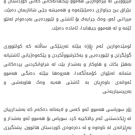
مێژوویی لە بیرەوەريی هه‌موو پێكهاته‌كانى گه‌لى كوردستان و
عێراق بێ جیاوازی دەمێنێتەوە و هه‌ميشه‌ جێى شانازيمان ده‌بێت.
میراتی ئەو، وەک چرايه‌ك بۆ ئاشتی و لێبورده‌يى بەردەوام له‌نێو
ئێمه‌ و له‌ هه‌موو جيهاندا، ئامادە دەبێت.
ئومێدەوارین ئەم ڕۆژە ببێتە نەریتێکی ساڵانە کە کولتووری
گوێگرتن و لێبورده‌يى و يه‌كترقبووڵكردن و پێكه‌وه‌ژيانى ئاشتيانه‌
بەهێز بکات و هاوكار و به‌شدار بێت له‌ فراوانکردنی پردەکانی
متمانە لەنێوان کۆمەڵگەدا، هه‌روه‌ها ببێته‌ ده‌نگى هه‌موو
ئه‌وانه‌ى باوەڕيان بە ئاشتی هه‌يه‌ وەک هاوبەشی و
بەرپرسیاريه‌تی.
زۆر سوپاسی هەموو ئەو كه‌س و لایەنانە دەکەم كه‌ به‌شدارييان
له‌ ڕێکخستنی ئەم چالاکییە كرد‌. سوپاس بۆ هه‌موو ئه‌و بەشدار و‌
به‌ڕێزانه‌ى لە ناوەوە و لە دەرەوەی کوردستان هاتوون. پشتگیری