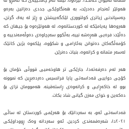
متمانە لەنێوان خەڵکدا. لێرەوە، ئێمە ئەم چالاکییەی كە ئەمڕۆ لە
هەولێر ئەنجام دەدرێت، بە هەنگاوێکی جددی دەزانین بەرەو
چەسپاندنی زياترى کولتووری لێكگەییشتن و ڕێز له ‌يه‌ك گرتن،
هه‌روه‌ها پەیامێکه‌ لە کوردستانەوە، لە هەولێرەوە بۆ جیهان کە
دەڵێت: فرەیی هەڕەشە نییە، بەڵکوو سەرچاوەی دەوڵەمەندییە و
کۆمەڵگەکان دەتوانن بەئارامی و شکۆوە، پێکەوە بژین کاتێک
لەسەر متمانە و کرانەوە، بنیات دەنرێن.
هه‌ر لەم ده‌رفه‌ته‌دا، جارێكى تر هاوخەميی قووڵی خۆمان بۆ
كۆچى دواييى قه‌داسه‌تى پاپا فرانسیس دەردەبڕین کە نموونە
بوو لە خاكه‌ڕايى و کرانەوەی ڕاستەقینە. هه‌موومان نزاى بۆ
ده‌كه‌ين و خوای مەزن گيانى شاد بكات.
قه‌داسه‌تى ئه‌و، بە سەردانێك بۆ هەرێمی کوردستان لە ساڵی
٢٠٢١دا، شەرەفمەندی کردین. ئەو سەردانە وەک ڕووداوێکی