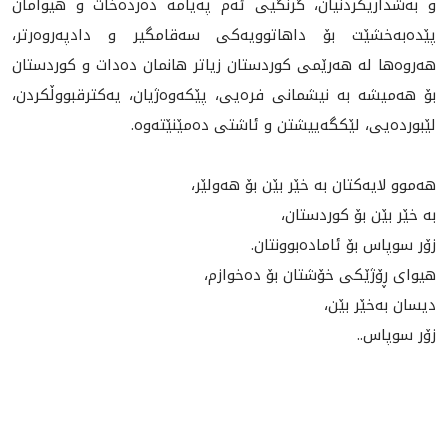
و بەشداریکردنیان، گرنگيی ئەم پەیامە دەردەخات و هیوامان
پێدەبەخشێت بۆ داهاتوویەکی سەقامگیر و دادپەروەرتر،
هه‌روه‌ها لە هەرێمی كوردستان زياتر هانمان ده‌دات و كوردستان
بۆ هه‌ميشه‌ به‌ نيشمانى فره‌يى، پێكه‌وه‌ژيان، يه‌كترقبووڵكردن،
لێبورده‌يى، لێكگه‌يیشتن و ئاشتى ده‌مێنێته‌وه‌.
هەموو لایەكتان بە خێر بێن بۆ هەولێر،
بە خێر بێن بۆ كوردستان،
زۆر سوپاس بۆ ئامادەبوونتان.
هيواى ڕۆژێكى خۆشتان بۆ ده‌خوازم،
دیسان بەخێر بێن،
زۆر سوپاس..