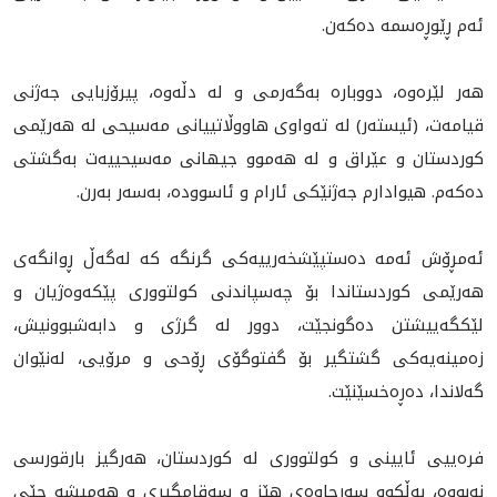
ئەم ڕێوڕه‌سمه‌ ده‌كه‌ن.
هه‌ر لێره‌وه‌، دووباره‌ به‌گه‌رمى و له‌ دڵه‌وه‌، پيرۆزبايى جه‌ژنى
قيامه‌ت، (ئيسته‌ر) له‌ ته‌واوى هاووڵاتييانى مه‌سيحی له‌ هه‌رێمى
كوردستان و عێراق و له‌ هه‌موو جيهانى مه‌سيحییەت به‌گشتى
ده‌كه‌م. هيوادارم جه‌ژنێكى ئارام و ئاسووده‌، به‌سه‌ر به‌رن.
ئەمڕۆش ئه‌مه‌ دەستپێشخەرییەکی گرنگه‌ کە لەگەڵ ڕوانگه‌ى
هەرێمی کوردستاندا بۆ چەسپاندنی کولتووری پێکەوەژیان و
لێكگەییشتن دەگونجێت، دوور لە گرژی و دابەشبوونيش،
زه‌مينه‌يه‌كى گشتگیر بۆ گفتوگۆی ڕۆحی و مرۆیی، لەنێوان
گەلاندا، ده‌ڕه‌خسێنێت.
فرەیيی ئایینی و کولتووری لە کوردستان، هەرگیز بارقورسى
نەبووە، بەڵکوو سەرچاوەی هێز و سەقامگیری و هه‌ميشه‌ جێى