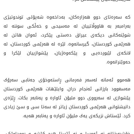
كه‌ سه‌ره‌تاى دوو هه‌زاره‌كان، به‌داخه‌وه‌ شه‌پۆلى توندوتيژى
به‌رامبه‌ر به‌ هاووڵاتييان له‌ مه‌سيحى و خه‌ڵكى سوننه‌ له‌
شوێنه‌كانى ديكه‌ى عيراق ده‌ستى پێكرد، ئه‌وان هاتن له‌
هه‌رێمى كوردستان، گيرسانه‌وه‌. لێره‌ له‌ هه‌رێمى كوردستان، له‌
لانكه‌ى لێبورده‌يى و پێكه‌وه‌ژيان، پێشوازييان لێكرا و
حه‌وێنرانه‌وه‌.
هه‌موو ئه‌مانه‌ له‌سه‌ر فه‌رمانى ڕاسته‌وخۆى جه‌نابى سه‌رۆك
مەسعوود بارزانى ئه‌نجام دران. وايلێهات هه‌رێمى كوردستان
پێشوازى له‌ سه‌رووى دوو مليۆن ئاواره‌ و په‌نابه‌ر بكات. ڕێژه‌ى
دانيشتوانى هه‌رێمى كوردستان زياتر له‌ سه‌تا سى و سێ زيادى
كرد. ئێستاش نزيكه‌ى يه‌ك مليۆن ئاواره‌ و په‌نابه‌ر هه‌يه‌.
خۆشبه‌ختانه‌ نه‌ ئه‌وسا و نه‌ ئێستا هيچ كێشه‌ و ڕووداوێكى