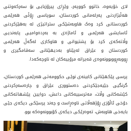
لاى خۆیەوە، خاتوو کووپەر، وێڕای پیرۆزبایی بۆ سه‌رکه‌وتنی
هه‌ڵبژاردنی په‌رله‌مانی کوردستان، سوپاسی ڕۆڵی هەرێمی
کوردستانی کرد وەک هاوبەشێکی ستراتیژی لە بەهێزکردنی
ئاسایشی هەرێمی و ئاماژەی بە به‌رده‌واميى پابەنديى
وڵاتەکەی کرد بۆ پشتيوانى و هاوكاری لەگەڵ هەرێمى
كوردستان و عێراق له‌پێناو بەدیهێنانی سەقامگیری و
ڕووبەڕووبوونەوەی قەیرانە مرۆییەکان لە ناوچەکەدا.
پرسى پێكهێنانى كابينه‌ى نوێى حكوومه‌تى هه‌رێمى كوردستان،
گرنگیی جێیه‌جێکردنی ده‌ستووری عێراق و چاره‌سه‌رکردنی
کێشه‌کانی وڵات، مه‌ترسییه‌کانی داعش، دوایین پێشهاته‌کانی
دۆخى‌ ئاڵۆزى ڕۆژهه‌ڵاتى ناوه‌ڕاست و چه‌ند پرسێكى ديكه‌ى جێى
بايه‌خى هاوبه‌ش، ته‌وه‌رێكى ديكه‌ى كۆبوونه‌وه‌كه‌ بوو.