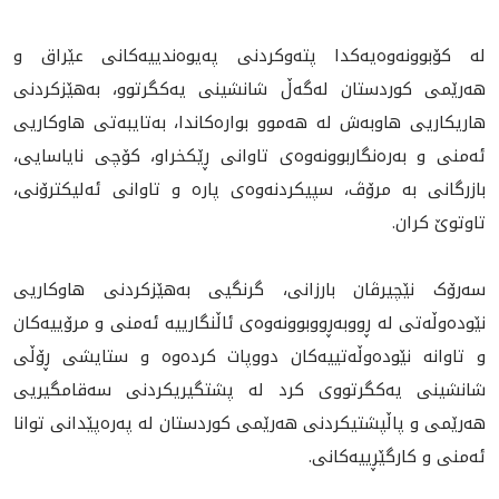
له‌ كۆبوونه‌وه‌يه‌كدا پته‌وكردنى پەیوەندیيەکانی عێراق و
هه‌رێمى کوردستان له‌گه‌ڵ شانشینی یەکگرتوو، بەهێزکردنی
هاريكاريى هاو‌به‌ش له‌ هه‌موو بواره‌كاندا، به‌تايبه‌تى هاوکاریی
ئەمنی و بەرەنگاربوونەوەی تاوانی ڕێکخراو، کۆچی نایاسایی،
بازرگانی بە مرۆڤ، سپیکردنەوەی پارە و تاوانی ئەلیکترۆنی،
تاوتوێ كران.
سەرۆک نێچيرڤان بارزانى، گرنگيی بەهێزکردنی هاوکاریی
نێودەوڵەتی لە ڕووبەڕووبوونەوەی ئاڵنگارییە ئەمنی و مرۆییەکان
و تاوانه‌ نێوده‌وڵه‌تييه‌كان دووپات کردەوە و ستایشی ڕۆڵی
شانشینی یەکگرتووی کرد لە پشتگیریکردنی سەقامگیريی
هەرێمی و پاڵپشتیکردنی هەرێمی کوردستان لە پەرەپێدانی توانا
ئەمنی و کارگێڕييه‌كانى.