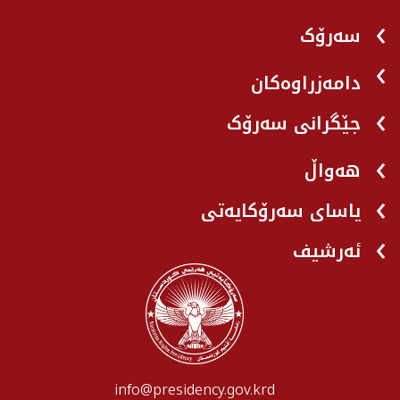
سەرۆک
دامەزراوەکان
جێگرانی سه‌رۆک
هه‌واڵ
یاسای سەرۆکایەتی
ئەرشیف
info@presidency.gov.krd