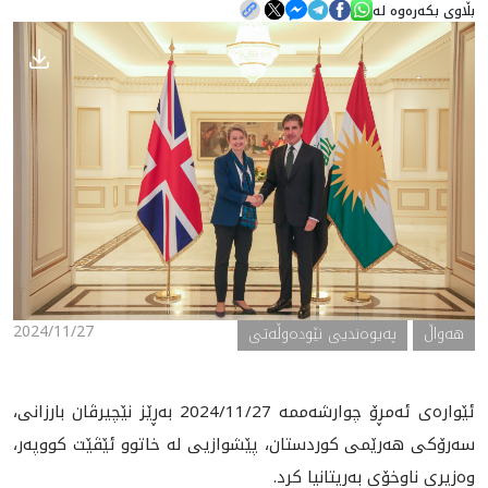
بڵاوی بکەرەوە لە
هه‌واڵ
گەلەری
2024/11/27
هه‌واڵ
په‌یوه‌ندیی نێوده‌وڵه‌تی
ئێواره‌ى ئه‌مڕۆ چوارشه‌ممه‌ 2024/11/27 به‌ڕێز نێچيرڤان بارزانى،
سەرۆکی هەرێمی کوردستان، پێشوازیی لە خاتوو ئێڤێت کووپەر،
وەزیری ناوخۆی بەریتانیا کرد.