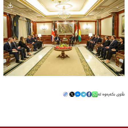
بڵاوی بکەرەوە لە