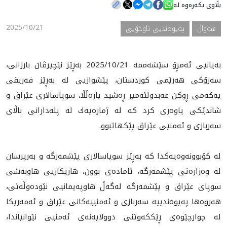
بڵاوی بکەرەوە لە
2025/10/21
هه‌واڵ
په‌یوه‌ندیی ناوخۆیی
هه‌واڵ
گەلەری
به‌يانيى ئه‌مڕۆ سێشه‌ممه‌ 2025/10/21 به‌ڕێز نێچيرڤان بارزانى،
سه‌رۆكى هه‌رێمى كوردستان، پێشوازيى له‌ به‌ڕێز فه‌ريقى
يه‌كه‌مى ڕوكن عه‌بدولئه‌مير ڕه‌شيد ياره‌ڵڵا، سوپاسالارى عێراق و
شاندێكى ياوه‌رى كرد كه‌ له‌ ژماره‌يه‌ك له‌ پله‌دارانى باڵاى
سه‌ربازى و ئه‌منيى عێراق پێكهاتبوو.
له‌ كۆبوونه‌وه‌يه‌كدا كه‌ به‌ڕێز سوپاسالارى پێشمه‌رگه‌ و به‌رپرسان
له‌ وه‌زاره‌تى پێشمه‌رگه‌، ئاماده‌ى بوون، هاريكاريى هاوبه‌شى
سوپاى عێراق و پێشمه‌رگه‌ له‌گه‌ڵ هاوپه‌يمانيى نێوده‌وڵه‌تى،
هه‌روه‌ها په‌يوه‌ندييه‌ سه‌ربازى و ئه‌منييه‌كانى عێراق و ئه‌مه‌ريكا
له‌ چوارچێوه‌ى ڕێككه‌وتنى دوولايه‌نه‌ى ئه‌منيى نێوانياندا،