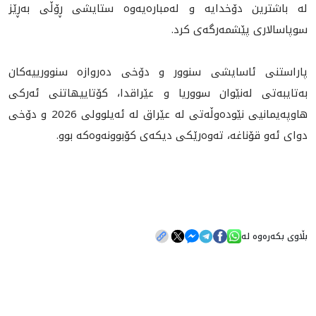
له‌ باشترين دۆخدايه‌ و له‌مباره‌يه‌وه‌ ستايشى ڕۆڵى به‌ڕێز
سوپاسالارى پێشمه‌رگه‌ى كرد.
پاراستنى ئاسايشى سنوور و دۆخى ده‌روازه‌ سنوورييه‌كان
به‌تايبه‌تى له‌نێوان سووريا و عێراقدا، كۆتاييهاتنى ئه‌ركى
هاوپه‌يمانيى نێوده‌وڵه‌تى له‌ عێراق له‌ ئه‌يلوولى 2026 و دۆخى
دواى ئه‌و قۆناغه‌، ته‌وه‌رێكى ديكه‌ى كۆبوونه‌وه‌كه‌ بوو.
بڵاوی بکەرەوە لە