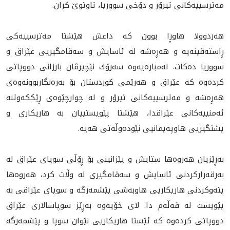
مه‌ترسييه‌كانى تيرۆر و دۆخى سووريا، تاوتوێ كران.
هه‌ردوولا هاوڕا بوون كه‌ داعش هێشتا مه‌ترسييه‌كى
ڕاسته‌قينه‌يه‌ و هه‌ڕه‌شه‌ له‌ ئاسايش و سه‌قامگيريى عێراق و
سووريا ده‌كات. له‌مباره‌يه‌وه‌ سه‌رۆك نێچيرڤان بارزانى دووپاتى
كرده‌وه‌ كه‌ عێراق و هه‌رێمى كوردستان بۆ به‌ره‌نگاربوونه‌وه‌ى
هه‌ڕه‌شه‌ و مه‌ترسیيه‌كانى تيرۆر و له‌ چوارچێوه‌ى ڕێككه‌وتنه‌
ئه‌منيیه‌كانى عێراقدا، هێشتا پێويستييان به‌ هاريكارى و
پشتگيريى هاوپه‌يمانيى نێوده‌وڵه‌تى هه‌يه‌.
به‌ڕێزيان هه‌روه‌ها ستايش و پێزانينى بۆ ڕۆڵى سوپاى عێراق له‌
به‌رقه‌راركردنى ئاسايش و سه‌قامگيرى له‌ وڵات كرد، هه‌روه‌ها
پته‌وكردنى هاريكاريى هاوبه‌شى پێشمه‌رگه‌ و سوپاى عێراقى به‌
پێويست له‌ قه‌ڵه‌م دا. لاى خۆيه‌وه ‌به‌ڕێز سوپاسالارى عێراق
دووپاتى كرده‌وه‌ كه‌ ئێستا هاريكاريى نێوان سوپا و پێشمه‌رگه‌