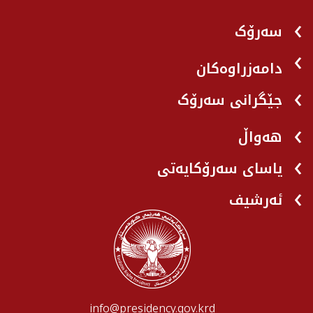
سەرۆک
دامەزراوەکان
جێگرانی سه‌رۆک
هه‌واڵ
یاسای سەرۆکایەتی
ئەرشیف
info@presidency.gov.krd