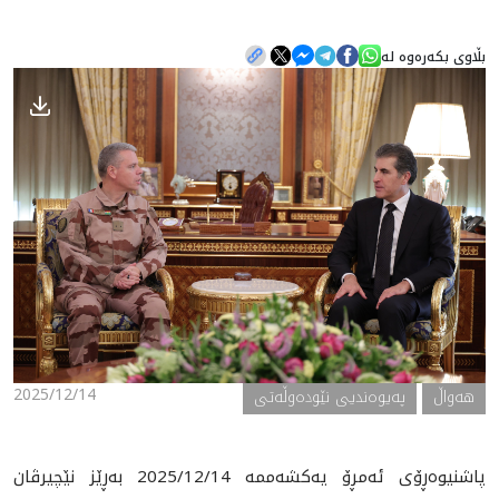
بڵاوی بکەرەوە لە
هه‌واڵ
گەلەری
2025/12/14
هه‌واڵ
په‌یوه‌ندیی نێوده‌وڵه‌تی
پاشنيوه‌ڕۆى ئه‌مڕۆ يه‌كشه‌ممه‌ 2025/12/14 بەڕێز نێچيرڤان