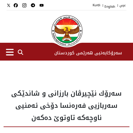
عربي
English
Kurdi
|
|
سەرۆکایەتیی هەرێمی کوردستان
سەرۆك
سه‌رۆك نێچيرڤان بارزانى و شاندێكى
جێگرانی سه‌رۆک
سه‌ربازيى فه‌ره‌نسا دۆخى ئه‌منيى
ستافی سەرۆکایەتی
ناوچه‌كه‌ تاوتوێ ده‌كه‌ن
دامەزراوەکان