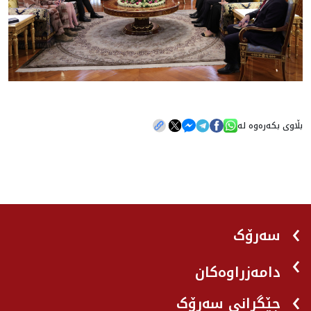
بڵاوی بکەرەوە لە
سەرۆک
دامەزراوەکان
جێگرانی سه‌رۆک