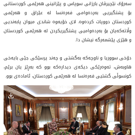
سه‌رۆك نێچيرڤان بارزانى سوپاس و پێزانينى هه‌رێمى كوردستانى
بۆ پشتگيريى به‌رده‌وامى فه‌ره‌نسا له‌ عێراق و هه‌رێمى
كوردستان دووپات كرده‌وه‌. لاى خۆيه‌وه‌ شاندى ميوان پابه‌نديى
وڵاته‌كه‌يان بۆ به‌رده‌واميى پشتگيريكردن له‌ هه‌رێمى كوردستان
و هێزى پێشمه‌رگه‌ نيشان دا.
دۆخى سووریا و ناوچه‌كه‌ به‌گشتى و چه‌ند پرسێكى جێى بايه‌خى
هاوبه‌ش، ته‌وه‌رێكى ديكه‌ى ديداره‌كه‌ بوو كه‌ به‌ڕێز يان برێم،
كونسوڵى گشتيى فه‌ره‌نسا له‌ هه‌رێمى كوردستان، ئاماده‌ى بوو.