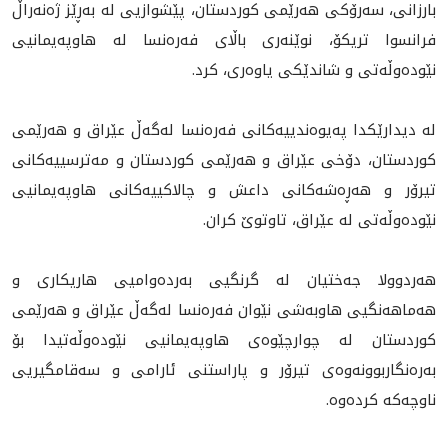
بارزانى، سه‌رۆكى هه‌رێمى كوردستان، پێشوازيى له‌ به‌ڕێز ژه‌نه‌راڵ
فرانسوا تريكۆ، نوێنه‌ری باڵای فه‌ره‌نسا له‌ هاوپه‌یمانیی
نێوده‌وڵه‌تی و شاندێکی یاوه‌ری، کرد.
له‌ ديدارێكدا په‌يوه‌ندييه‌كانى فه‌ره‌نسا له‌گه‌ڵ عێراق و هه‌رێمى
كوردستان، دۆخى عێراق و هه‌رێمى كوردستان و مه‌ترسييه‌كانى
تيرۆر و هه‌ڕه‌شه‌كانى داعش و چالاكييه‌كانى هاوپه‌يمانيى
نێوده‌وڵه‌تى له‌ عێراق، تاوتوێ كران.
هه‌ردوولا جه‌ختيان له‌ گرنگيى به‌رده‌واميى هاريكارى و
هه‌ماهه‌نگيى هاوبه‌شى نێوان فه‌ره‌نسا له‌گه‌ڵ عێراق و هه‌رێمى
كوردستان له‌ چوارچێوه‌ى هاوپه‌يمانيى نێوده‌وڵه‌تيدا بۆ
به‌ره‌نگاربوونه‌وه‌ى تيرۆر و پاراستنى ئارامى و سه‌قامگيريى
ناوچه‌كه‌ كرده‌وه‌.