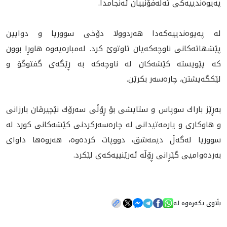
په‌يوه‌ندييه‌كى ته‌له‌فۆنييان ئه‌نجامدا.
له‌ په‌يوه‌ندييه‌كه‌دا هه‌ردوولا دۆخى سووريا و دوايين
پێشهاته‌كانى ناوچه‌كه‌يان تاوتوێ كرد. له‌مباره‌يه‌وه‌ هاوڕا بوون
كه‌ پێويسته‌ كێشه‌كان له‌ ناوچه‌كه‌‌ به‌ ڕێگه‌ى گفتوگۆ و
لێكگه‌يشتن، چاره‌سه‌ر بكرێن.
به‌ڕێز باراك سوپاس و ستايشى بۆ ڕۆڵى سه‌رۆك نێچيرڤان بارزانى
و هاوكارى و يارمه‌تيدانى له‌ چاره‌سه‌ركردنى كێشه‌كانى كورد له‌
سووريا له‌گه‌ڵ ديمه‌شق، دووپات كرده‌وه‌، هه‌روه‌ها داواى
به‌رده‌واميى گێڕانى ڕۆڵه‌ ئه‌رێنييه‌كه‌ى لێكرد.
بڵاوی بکەرەوە لە