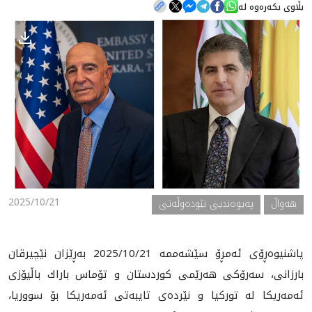
بڵاوی بکەرەوە لە
هه‌واڵ
گەلەری
2025/10/21
هه‌واڵ
په‌یوه‌ندیی نێوده‌وڵه‌تی
پاشنيوه‌ڕۆى ئه‌مڕۆ سێشه‌ممه‌ 2025/10/21 به‌ڕێزان نێچيرڤان
بارزانى، سەرۆکی هەرێمی کوردستان و تۆماس باراك باڵيۆزى
ئه‌مه‌ريكا له‌ توركيا و نێرده‌ى تايبه‌تى ئه‌مه‌ريكا بۆ سووريا،