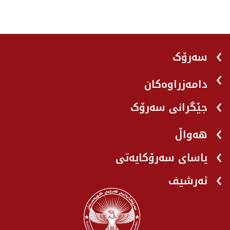
سەرۆک
دامەزراوەکان
جێگرانی سه‌رۆک
هه‌واڵ
یاسای سەرۆکایەتی
ئەرشیف