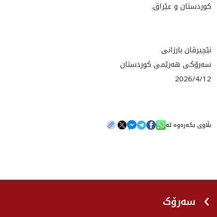
كوردستان و عێراق.
نێچیرڤان بارزانی
سەرۆکی هەرێمی کوردستان
2026/4/12
بڵاوی بکەرەوە لە
سەرۆک