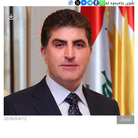
بڵاوی بکەرەوە لە
هه‌واڵ
گەلەری
2026/04/12
هه‌واڵ