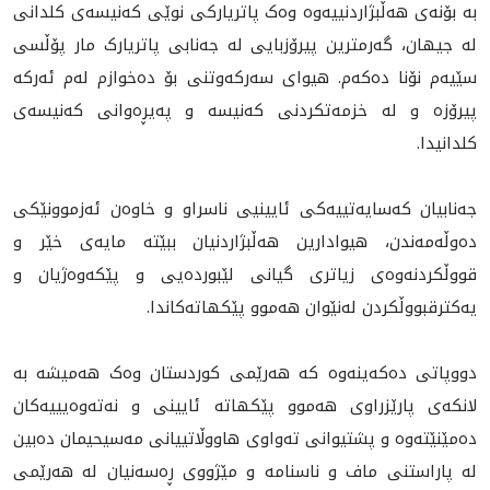
بە بۆنەی هەڵبژاردنييه‌وه‌ وەک پاتریارکی نوێی کەنیسەی کلدانی
لە جیهان، گەرمترین پیرۆزبایی لە جەنابی پاتریارک مار پۆڵسى
سێيه‌م نۆنا دەکەم. هیوای سەرکەوتنی بۆ دەخوازم لەم ئەرکە
پیرۆزە و لە خزمەتکردنی کەنیسە و په‌يڕه‌وانى كه‌نيسه‌ى
كلدانيدا.
جەنابیان کەسایەتییەکی ئایینیی ناسراو و خاوەن ئەزموونێکی
دەوڵەمەندن، هیوادارین هەڵبژاردنیان ببێتە مایەی خێر و
قووڵکردنەوەی زیاتری گيانى لێبوردەیی و پێکەوەژیان و
يه‌كترقبووڵكردن لەنێوان هەموو پێکهاتەکاندا.
دووپاتی دەکەینەوە کە هەرێمی کوردستان وەک هەمیشە بە
لانکەی پارێزراوی هەموو پێکهاتە ئایینی و نەتەوەیییەکان
دەمێنێتەوە و پشتیوانی تەواوی هاووڵاتييانى مه‌سيحيمان دەبین
لە پاراستنی ماف و ناسنامە و مێژووى ڕەسەنیان لە هه‌رێمى