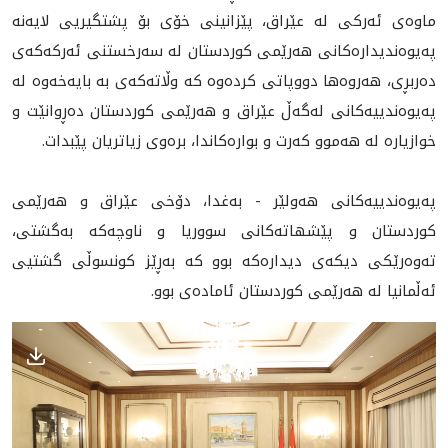
ماوه‌ى ئه‌ركى له‌ عێراق، پێزانينى خۆى بۆ پشتگيريى لايه‌نه‌
په‌يوه‌نديداره‌كانى هه‌رێمى كوردستان له‌ سه‌رخستنى ئه‌ركه‌كه‌ى
ده‌ربڕى، هه‌روه‌ها دووپاتى كرده‌وه‌ كه‌ وڵاته‌كه‌ى به‌ بايه‌خه‌وه‌ له
په‌يوه‌ندييه‌كانى له‌گه‌ڵ عێراق و هه‌رێمى كوردستان ده‌ڕوانێت و
خوازياره‌ له‌ هه‌موو كه‌رت و بواره‌كاندا، بره‌وى زياتريان پێبدات.
په‌یوه‌ندییه‌کانی هه‌ولێر - به‌غدا، دۆخى عێراق و هه‌رێمى
كوردستان و پێشهاته‌کانی سووریا و ناوچه‌كه‌ به‌گشتى،
ته‌وه‌رێكى ديكه‌ى ديداره‌كه‌ بوو که‌ به‌ڕێز کونسوڵی گشتیی
ئه‌ڵمانیا له‌ هه‌رێمی کوردستان ئاماده‌ی بوو.