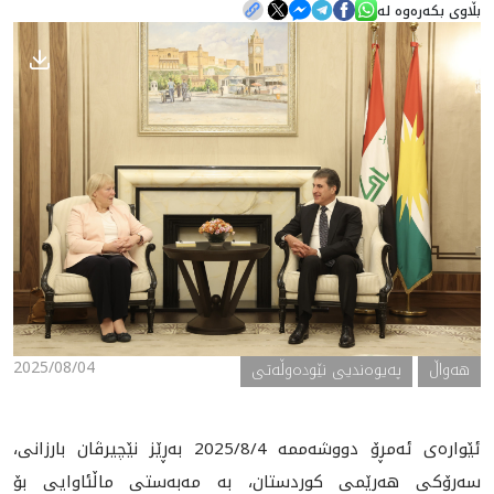
بڵاوی بکەرەوە لە
هه‌واڵ
گەلەری
2025/08/04
هه‌واڵ
په‌یوه‌ندیی نێوده‌وڵه‌تی
ئێواره‌ى ئه‌مڕۆ دووشه‌ممه‌ 2025/8/4 به‌ڕێز نێچيرڤان بارزانى،
سه‌رۆكى هه‌رێمى كوردستان، به‌ مه‌به‌ستى ماڵئاوايى بۆ