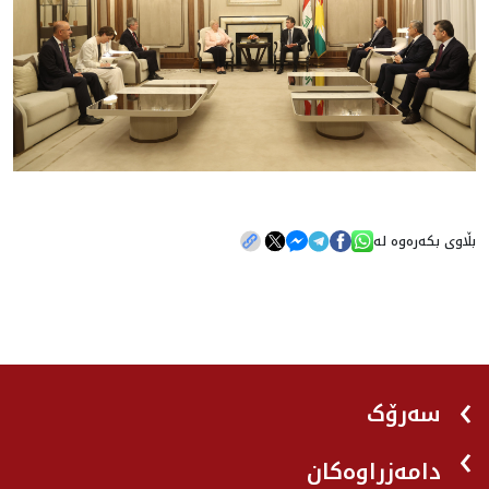
بڵاوی بکەرەوە لە
سەرۆک
دامەزراوەکان