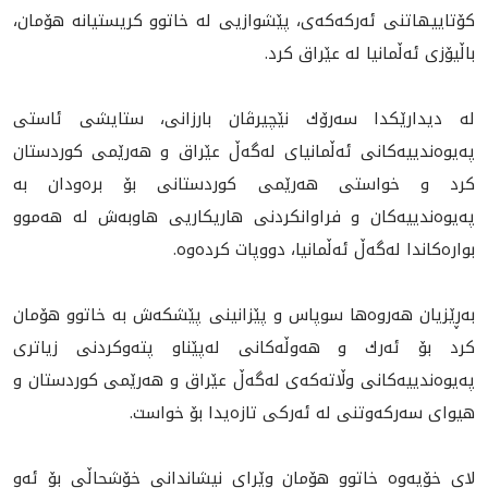
كۆتاييهاتنى ئه‌ركه‌كه‌ى، پێشوازیی له‌ خاتوو كريستيانه‌ هۆمان،
باڵيۆزى ئه‌ڵمانيا له‌ عێراق كرد.
له‌ ديدارێكدا سه‌رۆك نێچيرڤان بارزانى، ستايشى ئاستى
په‌يوه‌ندييه‌كانى ئه‌ڵمانياى له‌گه‌ڵ عێراق و هه‌رێمى كوردستان
كرد و خواستى هه‌رێمى كوردستانى بۆ بره‌ودان به‌
په‌يوه‌ندييه‌كان و فراوانكردنى هاريكاريى هاوبه‌ش له‌ هه‌موو
بواره‌كاندا له‌گه‌ڵ ئه‌ڵمانيا، دووپات كرده‌وه‌.
به‌ڕێزيان هه‌روه‌ها سوپاس و پێزانينى پێشكه‌ش به‌ خاتوو هۆمان
كرد بۆ ئه‌رك و هه‌وڵه‌كانى له‌پێناو پته‌وكردنى زياترى
په‌يوه‌ندييه‌كانى وڵاته‌كه‌ى له‌گه‌ڵ عێراق و هه‌رێمى كوردستان و
هيواى سه‌ركه‌وتنى له‌ ئه‌ركى تازه‌يدا بۆ خواست.
لاى خۆيه‌وه‌ خاتوو هۆمان وێڕاى نيشاندانى خۆشحاڵى بۆ ئه‌و