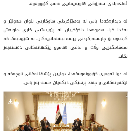
ئه‌لعەبادی، سەرۆکی هاوپەیمانيی نەسر، کۆبووەوە.
لە دیدارەکەدا باس لە بەهێزکردنی هاوکاريی نێوان هەولێر و
بەغدا کرا، هەروەها داكۆكييان له‌ پێویستيی کاری هاوبەش
كرده‌وه‌ بۆ چارەسەرکردنی پرسە نیشتمانییەکان، بە شێوەیەک کە
سەقامگیريی وڵات و مافی هەموو پێکهاتەکانی دەستەبەر
بکات.
له‌ دوا ته‌وه‌رى كۆبوونه‌وه‌كه‌دا، دوايين پێشهاته‌كانى ناوچه‌كه و
لێكه‌وته‌كانى و چه‌ند پرسێكى ديكه‌يان خسته‌ به‌ر باس.