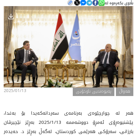
بڵاوی بکەرەوە لە
هه‌واڵ
گەلەری
2025/01/13
هه‌واڵ
په‌یوه‌ندیی ناوخۆیی
هه‌ر له‌ چوارچێوه‌ى به‌رنامه‌ى سه‌ردانه‌كه‌يدا بۆ به‌غدا،
پێشنيوه‌ڕۆى ئه‌مڕۆ دووشه‌ممه‌ 2025/1/13 بەڕێز نێچیرڤان
بارزانی، سەرۆکی هەرێمی کوردستان، لەگەڵ به‌ڕێز د. حەیدەر