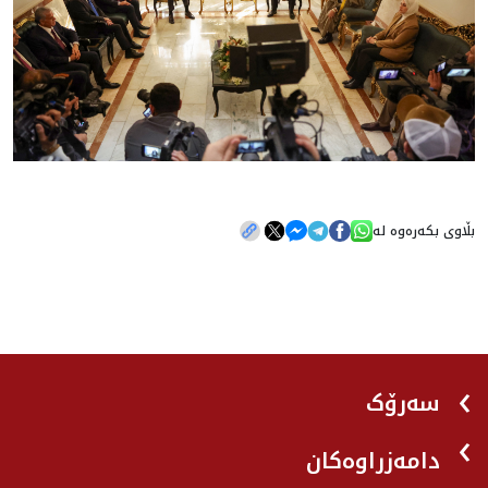
بڵاوی بکەرەوە لە
سەرۆک
دامەزراوەکان