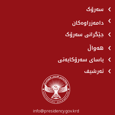
سەرۆک
دامەزراوەکان
جێگرانی سه‌رۆک
هه‌واڵ
یاسای سەرۆکایەتی
ئەرشیف
info@presidency.gov.krd