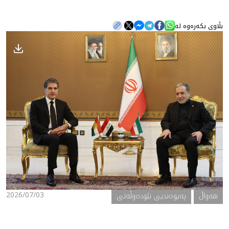
بڵاوی بکەرەوە لە
هه‌واڵ
گەلەری
2026/07/03
هه‌واڵ
په‌یوه‌ندیی نێوده‌وڵه‌تی