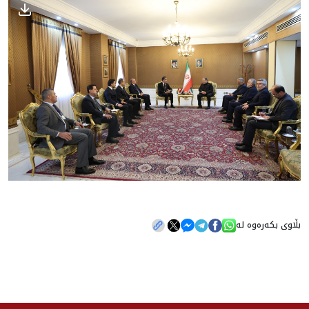
بڵاوی بکەرەوە لە