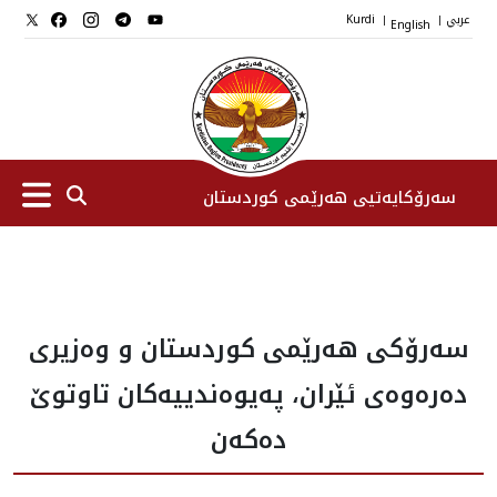
عربي
English
Kurdi
|
|
سەرۆکایەتیی هەرێمی کوردستان
سەرۆك
سه‌رۆكى هه‌رێمى كوردستان و وه‌زيرى
جێگرانی سه‌رۆک
ده‌ره‌وه‌ى ئێران، په‌يوه‌ندييه‌كان تاوتوێ
ستافی سەرۆکایەتی
ده‌كه‌ن
دامەزراوەکان