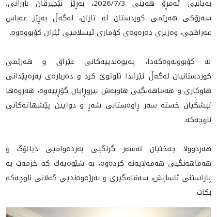
بەیانیی ئەمڕۆ هەینی 2026/7/3، بەڕێز نێچیرڤان بارزانی،
سەرۆکی هەرێمی کوردستان لە تاران، لەگەڵ بەڕێز عەباس
عه‌راقچی، وەزیری دەرەوەی کۆماری ئیسلامیی ئێران کۆبووەوە.
لە كۆبوونه‌وه‌كه‌دا، پەیوەندییەکانی عێراق و هەرێمی
کوردستانيان لەگەڵ ئێراندا تاوتوێ کرد و ده‌رباره‌ى پەرەپێدانی
هاوکاری و هەماهەنگیی هاوبەش بيروڕايان گۆڕییەوە، هه‌روه‌ها
تيشكيان خسته‌ سه‌ر ڕاوه‌ستانى شه‌ڕ و دوایین پێشهاتەكانى
ناوچه‌كه‌.
هەردوولا جەختیان لەسەر گرنگیی بەردەوامیی دیالۆگ و
هەماهەنگیی هەمەلایەنە کردەوە، بە شێوه‌يه‌ك کە خزمەت بە
پاراستنی ئاسایش، سەقامگیری و بەرژەوەندیی گەلانی ناوچەکە
بکات.