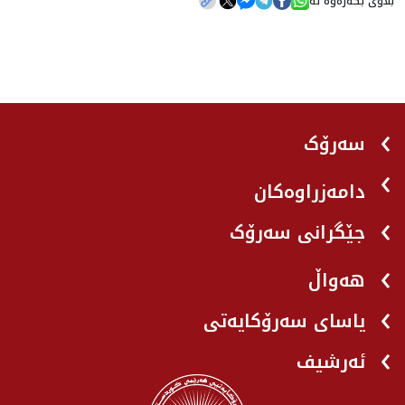
بڵاوی بکەرەوە لە
سەرۆک
دامەزراوەکان
جێگرانی سه‌رۆک
هه‌واڵ
یاسای سەرۆکایەتی
ئەرشیف