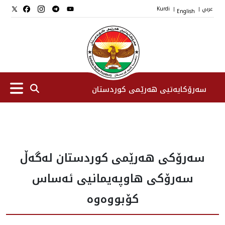
عربي
English
Kurdi
|
|
سەرۆکایەتیی هەرێمی کوردستان
سەرۆك
سه‌رۆکی هه‌رێمی کوردستان له‌گه‌ڵ
جێگرانی سه‌رۆک
سه‌رۆکی هاوپه‌یمانیی ئه‌ساس
ستافی سەرۆکایەتی
کۆبووه‌وه‌
دامەزراوەکان