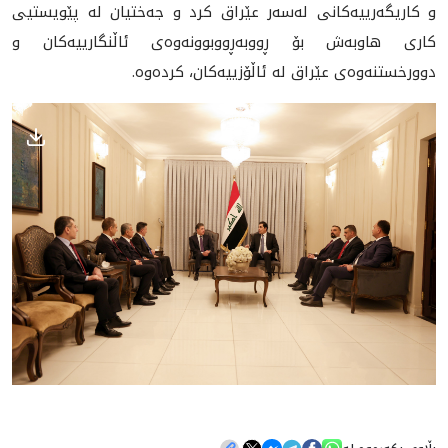
و کاریگەرییەکانی لەسەر عێراق کرد و جەختیان له‌ پێویستیی
کاری هاوبەش بۆ ڕووبەڕووبوونەوەی ئاڵنگارییه‌کان و
دوورخستنه‌وه‌ی عێراق له‌ ئاڵۆزییه‌کان، کردەوە.