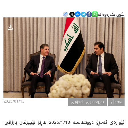
بڵاوی بکەرەوە لە
هه‌واڵ
گەلەری
2025/01/13
هه‌واڵ
په‌یوه‌ندیی ناوخۆیی
ئێواره‌ی ئه‌مڕۆ دووشه‌ممه 2025/1/13 بەڕێز نێچیرڤان بارزانی،