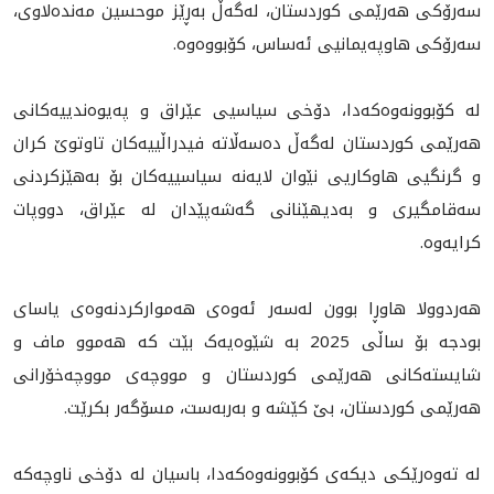
سەرۆکی هەرێمی کوردستان، لەگەڵ بەڕێز موحسین مەندەلاوی،
سەرۆکی هاوپەیمانیی ئەساس، کۆبووەوە.
لە کۆبوونه‌وه‌که‌دا، دۆخی سیاسیی عێراق و په‌یوه‌ندییه‌کانی
هه‌رێمی کوردستان له‌گه‌ڵ ده‌سه‌ڵاته‌ فیدراڵییه‌کان تاوتوێ کران
و گرنگیی هاوکاریی نێوان لایەنە سیاسییەکان بۆ بەهێزکردنی
سەقامگیری و بەدیهێنانی گەشەپێدان لە عێراق، دووپات
کرایەوە‌.
هه‌ردوولا هاوڕا بوون له‌سه‌ر ئه‌وه‌ی هه‌موارکردنه‌وه‌ی یاسای
بودجه‌ بۆ ساڵی 2025 به‌ شێوه‌یه‌ک بێت که‌ هه‌موو ماف و
شایسته‌کانی هه‌رێمی کوردستان و مووچه‌ی مووچه‌خۆرانی
هه‌رێمی کوردستان، بێ کێشه‌ و به‌ربه‌ست، مسۆگه‌ر بکرێت.
لە ته‌وه‌رێکی دیکه‌ی کۆبوونه‌وه‌که‌دا، باسیان لە دۆخی ناوچه‌که‌