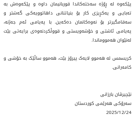
پێکەوە لە ڕۆژە سەختەکاندا قوربانیمان داوە و پێکەوەش بە
تەبایی و یەکڕیزی کار بۆ بنیاتنانی داهاتوویەکی گەشتر و
سەقامگیرتر بۆ نەوەکانمان دەکەین. با پەیامی ئەم جەژنە،
پەیامی ئاشتی و خۆشەویستی و قووڵکردنەوەی برایەتی بێت
لەنێوان هەمووماندا.
كريسمس لە هەموو لایەک پیرۆز بێت، هەموو ساڵێک بە خۆشی و
کامەرانی.
نێچیرڤان بارزانی
سەرۆکی هەرێمی کوردستان
2025/12/24