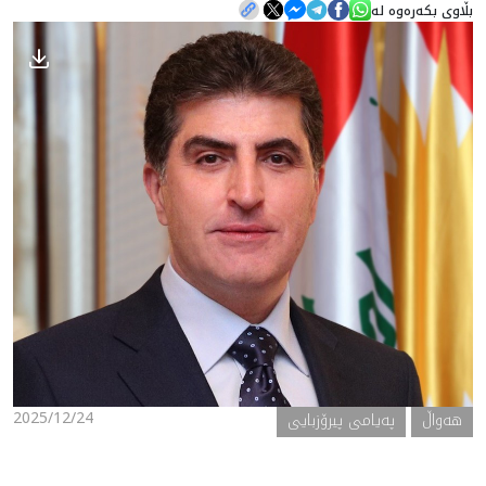
بڵاوی بکەرەوە لە
هه‌واڵ
گەلەری
2025/12/24
هه‌واڵ
پەیامی پیرۆزبایی