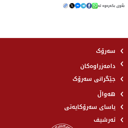
بڵاوی بکەرەوە لە
سەرۆک
دامەزراوەکان
جێگرانی سه‌رۆک
هه‌واڵ
یاسای سەرۆکایەتی
ئەرشیف