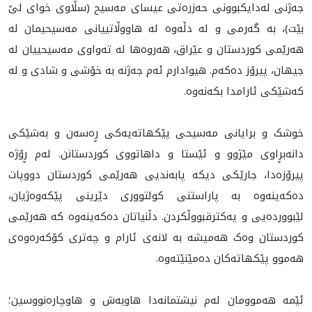
جەژنى لەدایکبوونی حەزرەتی عیسای مەسیح (سڵاوی خوای لێ
بێت)، به‌ گه‌رمى و له‌ دڵه‌وه‌ لە هاووڵاتييانى مەسیحيمان لە
هەرێمی کوردستان و عێراق، هه‌روه‌ها له‌ ته‌واوى مه‌سيحييان له‌
جیهان، پيرۆز دەکەم. هیوادارم ئەم جەژنە بە خۆشی و شادی و لە
کەشێکی ئارامدا بکەنەوە.
خوشک و برایانی مەسیحی پێکهاتەیەکی ڕەسەن و بەشێکی
دانەبڕاوی مێژوو و ئێستا و داهاتووی كوردستانن. لەم ڕۆژە
پیرۆزەدا، جارێکی دیکە پابەندیی هەرێمی کوردستان دووپات
دەکەینەوە بە پاراستنی کولتووری دێرینی پێکەوەژیان،
لێبووردەیی و یەکترقبووڵکردن. دڵنیاتان دەکەینەوە کە هه‌رێمى
کوردستان وەک هەمیشە بە لانەی ئارام و چەتری کۆکەرەوەی
هەموو پێکهاتەکان دەمێنێتەوە.
ئێمە هەموومان لەم نیشتمانەدا هاوبەش و هاوچاره‌نووسین؛