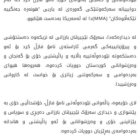
دوایییانە سەرکەوتنێکی گەورەی لە یاریی "هونەرە جەنگییە
تێکەڵاوەکان" (MMA)دا لە ئەمه‌ریکا بەدەست هێنابوو.
لە دیدارەکەدا، سەرۆک نێچیرڤان بارزانی لە نزیکەوە دەستخۆشی
و پیرۆزبایییەکی گەرمی ئاراستەی نامۆ فازڵ کرد بۆ ئەو
دەستکەوتە نێودەوڵەتییە باڵایە و پاڵپشتیی خۆی بۆ گەنجان و
وەرزشوانانی کوردستان دووپات کردەوه‌، هەروەها هیوای
بەردەوامی و سەرکەوتنی زیاتری بۆ خواست لە کاروانی
وەرزشییدا.
لای خۆیەوە، پاڵەوانی نێودەوڵەتی نامۆ فازڵ، خۆشحاڵیی خۆی بە
پێشوازی و دیداری سەرۆک نێچیرڤان بارزانی دەربڕی و سوپاس و
پێزانینی خۆی و وەرزشوانانی بۆ ئەو پاڵپشتی و هاندانە
بەردەوامەی به‌ڕێزیان دووپات کردەوە.