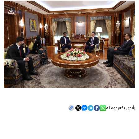
بڵاوی بکەرەوە لە