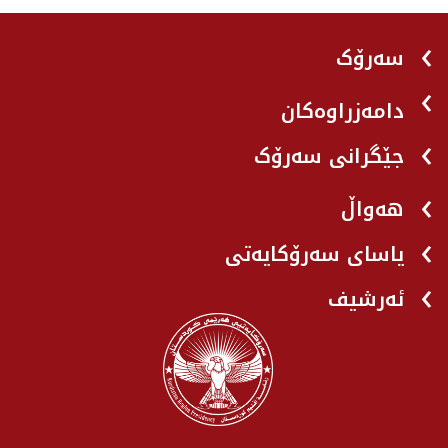
سەرۆک
دامەزراوەکان
جێگرانی سه‌رۆک
هه‌واڵ
یاسای سەرۆکایەتی
ئەرشیف