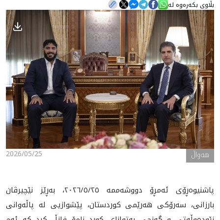
بڵاوی بکەرەوە لە
هه‌واڵ
گەلەری
2026/05/25
هه‌واڵ
پاشنیوه‌ڕۆی ئەمڕۆ دووشەممە ٢٠٢٦/٥/٢٥، بەڕێز نێچیرڤان
بارزانی، سەرۆکی هەرێمی کوردستان، پێشوازیی لە پاڵەوانی
نێودەوڵەتی و گەنجی بەتوانای کورد نامۆ فازڵ کرد کە ئەم