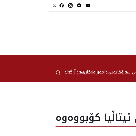
⚲
ی سەرۆکایەتی
دامەزراوەکان
هه‌واڵ
گەلەری
ئیتاڵیا کۆبووەوە