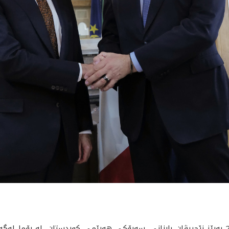
پاشنیوەڕۆی ئەمڕۆ دووشەممە 2026/5/18 بەڕێز نێچیرڤان بارزانی، سەرۆکی هەرێمی کوردستان،