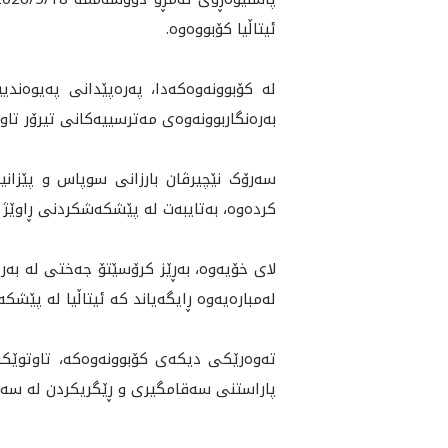
ئیتاڵیا کۆبووەوە.
لە کۆبوونەوەکەدا، پەرەپێدانی پەیوەند
بەرەنگاربوونەوەی مەترسییەکانی تیرۆر تاو
سەرۆک نێچیرڤان بارزانی سوپاس و پێزانی
کردەوە، بەتایبەت لە پێشکەشکردنی ڕاوێژ 
لای خۆیەوە، بەڕێز کرۆسێتۆ جەختی لە بە
له‌مباره‌يه‌وه‌ ڕايگه‌ياند كه‌ ئيتاڵيا له‌ پێ
تەوەرێکی ديكه‌ى کۆبوونه‌وه‌که‌، تاوتوێ
پاراستنی سەقامگیری و ڕێگریکردن لە سەره