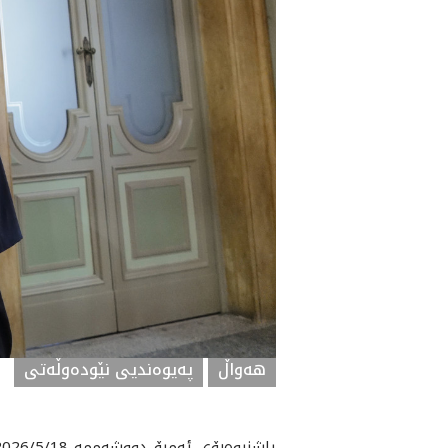
هه‌واڵ
په‌یوه‌ندیی نێوده‌وڵه‌تی