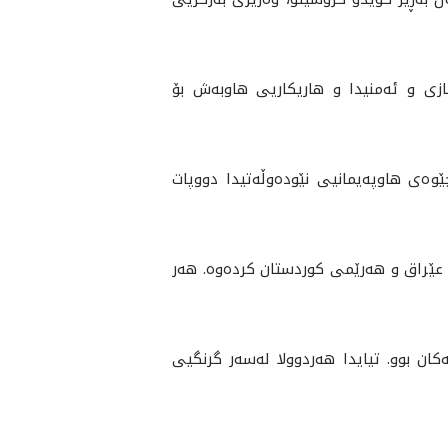
ازی و ئەمنیدا و هاریکاریی هاوبەش بۆ
ێوەی هاوپەیمانیی نێودەوڵەتیدا دووپات
عێراق و هەرێمی کوردستان کردەوە. هه‌ر
کان بوو. تيايدا هەردوولا لەسەر گرنگیی