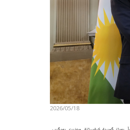
2026/05/18
 له‌ ڕۆما لەگەڵ بەڕێز گویدۆ کرۆسێتۆ، وەزیری بەرگریی