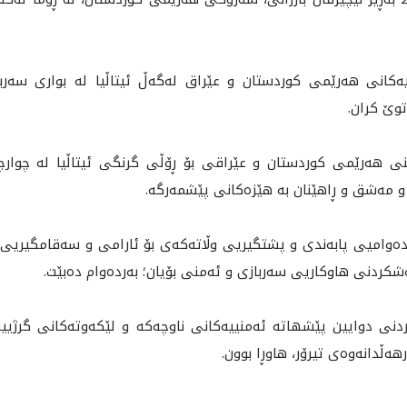
ییەکانی هەرێمی کوردستان و عێراق لەگەڵ ئیتاڵیا لە بواری سەرب
توێ کران.
نی هەرێمی کوردستان و عێراقی بۆ ڕۆڵی گرنگی ئیتاڵیا لە چوارچ
و مەشق و ڕاهێنان بە هێزەکانی پێشمەرگە.
ردەوامیی پابەندى و پشتگیریی وڵاتەکەی بۆ ئارامی و سەقامگیریی 
شكه‌شكردنى هاوكاريى سه‌ربازى و ئه‌منى بۆيان؛ به‌رده‌وام ده‌بێت.
کردنی دوایین پێشهاتە ئەمنییەکانی ناوچەکە و لێکەوتەکانی گرژییە
ەڵدانەوەی تيرۆر، هاوڕا بوون.