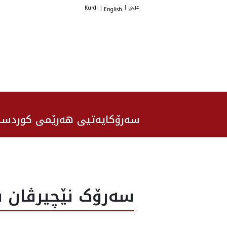
عربي
Kurdi
English
|
|
سەرۆکایەتیی هەرێمی کوردست
سەرۆک نێچیرڤان با