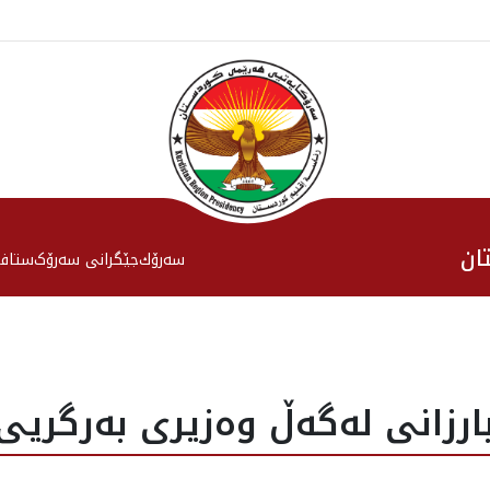
ان
سەرۆك
جێگرانی سه‌رۆک
ستاف
رزانی لەگەڵ وەزیری بەرگریی 