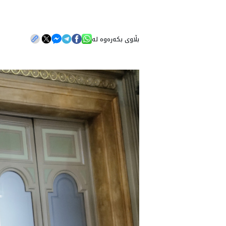
بڵاوی بکەرەوە لە