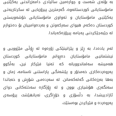
بە بۆنەی شەست و چوارەمین ساڵیادی دامەزراندنی یەکێتیی
مامۆستایانی کوردستانەوە، گەرمترین پیرۆزبایی لە سکرتاریەتی
یەکێتیی مامۆستایان و تەواوی مامۆستایانی خۆشەویستی
کوردستان دەکەم. هیوای سەرکەوتن و بەردەوامییان بۆ دەخوازم
لە جێبەجێکردنی پەیامە پیرۆزەکەیاندا.
لەم یادەدا، بە ڕێز و پێزانینێکی زۆره‌وه‌ لە ڕۆڵی مێژوویی و
نیشتمانیی مامۆستایان دەڕوانم. مامۆستایانی کوردستان
هەمیشە سەلماندوویانە کە تەنیا فێرکار نین، بەڵکوو
په‌روه‌رده‌كارى خه‌مخۆر و پێشەنگی پاراستنی ناسنامە، زمان و
بەها بەرزەکانی گەلەکەمانن. لە سەردەمی شۆڕش و خەباتدا
سەنگەری هۆشیاری بوون و لە ڕۆژگارە سەختەکانی دوای
ئازادییشدا، بە دڵسۆزی و خۆڕاگری، نەیانهێشت پرۆسەی
پەروەردە و فێرکردن بوەستێت.