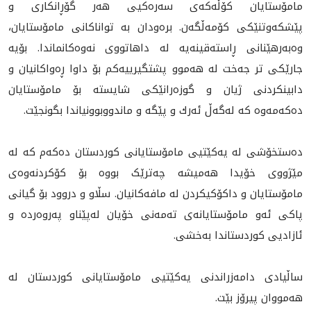
مامۆستایان کۆڵەکەی سەرەکیی هەر گۆڕانکاری و
پێشکەوتنێکی کۆمەڵگەن. بره‌ودان به‌ تواناكانى مامۆستایان،
وەبەرهێنانی ڕاستەقینەیە لە داهاتووی نەوەکانماندا. بۆیە
جارێکی تر جەخت لە هه‌موو پشتگیریيه‌كم بۆ داوا ڕەواکانیان و
دابینکردنی ژیان و گوزەرانێکی شایستە بۆ مامۆستايان
دەکەمەوە کە لەگەڵ ئه‌رك و پێگە و ماندووبوونیاندا بگونجێت.
دەستخۆشی لە یەکێتیی مامۆستایانی کوردستان دەکەم کە لە
مێژووی خۆیدا هەمیشە چەترێک بووە بۆ کۆکردنەوەی
مامۆستایان و داکۆکیکردن لە مافەکانیان. سڵاو و دروود بۆ گیانی
پاکی ئەو مامۆستایانەی تەمەنی خۆیان لەپێناو پەروەردە و
ئازادیی کوردستاندا بەخشی.
ساڵیادی دامەزراندنی یەکێتیی مامۆستایانی کوردستان لە
هەمووان پیرۆز بێت.