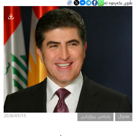
بڵاوی بکەرەوە لە
هه‌واڵ
گەلەری
2026/05/15
هه‌واڵ
پەیامی پیرۆزبایی