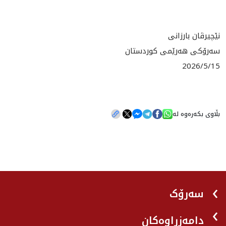
نێچیرڤان بارزانی
سەرۆکی هەرێمی کوردستان
2026/5/15
بڵاوی بکەرەوە لە
سەرۆک
دامەزراوەکان