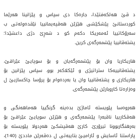
د ڤێ هەلکەفتێدا، جارەکا دی سپاس و پێزانینا هەرێما
کوردستانێ پێشكێشى هێزێن هەڤپەیمانییا نێڤدەولەتی ب
سه‌رۆكاتييا ئه‌مه‌ريكا دکەم کو د شەڕێ دژی داعشێدا؛
پشتەڤانییا پێشمەرگەی کرین.
هاریکاریا وان بۆ پێشمەرگه‌يان و بۆ سوپایێ عێراقێ،
پشتەڤانییەکا ستراتیژی و ئێكلاكه‌ر بوو. سپاس پێزانين بۆ
هاريكارى و پشتەڤانییا وان یا بەردەوام بۆ پرۆسا چاکسازیێ ل
وەزارەتا کاروبارێن پێشمەرگەى.
هەروەسا پێويسته‌ ئاماژێ بده‌ينه‌ گرنگییا هەماهەنگی و
هەڤکارییا ناڤبەرا پێشمەرگەى و هێزێن سوپایێ عێراقێ بۆ
به‌رهنگاربوونا تیرۆرێ. کارێ هەڤپشکێ هەردولا پێویستە بۆ
پاراستنا ئاسایش و ئارامیێ بتایبەتی ل دەڤەرێن ماددێ (140)،