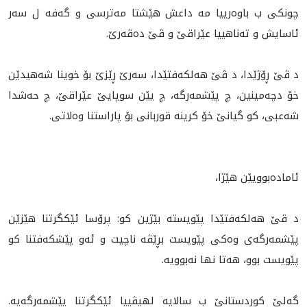
چونكى ب باوه‌رييا مه‌ داعش هێشتا مەترسی و گەفە ل سەر
ئاسایش و ته‌ناهييا عێراقێ و ڤێ دەڤەرێ.
د ڤێ ڕۆژێدا، د ڤێ هه‌لكه‌فتێدا، سەرێ ڕێزێ بۆ خوینا شەهیدێن
خۆ دچەمینین، چ پێشمه‌رگه‌، چ یێن سوپایێ عێراقێ، چ حەشدا
شەعبی، کو گیانێ خۆ کرينە قوربانی بۆ پاراستنا وه‌لاتى.
ئامادەبوویێن هێژا،
د ڤێ هەلکەفتێدا پێويسته‌ بێژين كو: پرۆسا ئێکگرتنا هێزێن
پێشمەرگەی وه‌كى پێویست بڕێڤە ناچیت و ئەو پێشکەفتنا کو
پێويست بوو، هه‌تا نها نەبوويه‌‌.
گەلێ کوردستانێ ب سالايە لهيڤييا ئێکگرتنا پێشمەرگەیه‌.