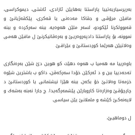
بەرپرسیاریەتييا پاراستنا بەهایێن ئازادى، ئاشتى، دیموکراسی،
مافێن مرۆڤی و جڤاكا مه‌ده‌نى يا ڤه‌كرى، پێكڤه‌ژيانێ و
قه‌بوولكرنا ئێكودو، لسەر ملێن هەوەیە. ببنە سه‌ركرده‌ و ببنه‌
نموونە، بۆ پاراستنا دادپەروەریێ و بەرەڤانیکرنێ ل مافێن هەمی
وەلاتیێن هەرێما کوردستانێ و عێراقێ.
باوه‌رييا مه‌ هه‌ميا ب هەوە دهێت کو هوین دێ شێن بەرەنگاری
ته‌حه‌دييا ببن و د ئەرکێن خۆدا سەرکەڤن، داکو ب باشترین شێوە
خزمەتا وه‌لاتێ خۆ بکەن. ببنە هێزا نيشتمانی یا کوردستانێ د
چارچۆڤێ وەزارەتا کاروبارێن پێشمەرگەيدا. چ جارا نەبنە به‌شه‌ك و
لایەنەکێ کێشە و ململانێ یێن سیاسی.
ل دوماهیێ،