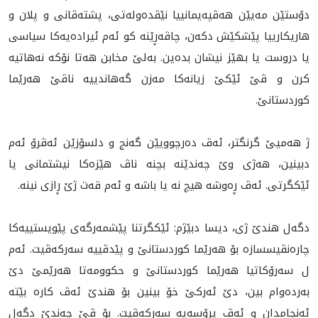
دۆستێن مەيێن هەڤپەیمانییا نێڤدەولەتی، پشتەڤانی و پلان و
هاریکارییا پێشکێش دکەن، چاڤەڕێنه‌ كو ئه‌م ئیرادەیه‌كا سیاسی
یا دروست يا بهێز نيشان بده‌ين. به‌لێ مخابن هه‌تا نۆكه‌ نه‌هاتيه‌
كرن و ڤێ ئێكێ زيانه‌كا مه‌زن گه‌هاندييه‌ ناڤێ هه‌رێما
كوردستانێ.
ژ هەمیێ گرنگتر، ئەڤ دەرچوویێن گەنج و دلسۆزێن ئەڤرۆ ئه‌م
دبینین، هەژی وێ چەندێنە بچنە ناڤ هێزەکا نيشتمانى یا
ئێکگرتی. ئه‌ڤ ڕه‌وشه‌ هيچ نه‌ يا باشه‌ و ئه‌م قه‌ت ژێ ڕازى نينه‌.
دگەل هندێ ژی، ديسا دبێژم: ئێكگرتنا پێشمه‌رگه‌ى پێويستييه‌كا
چاره‌نڤيسسازه‌ بۆ هه‌رێما كوردستانێ و پێدڤييه‌ سه‌ركه‌ڤيت. ئەم
ل سەرۆکاتیا هەرێما کوردستانێ و حكوومه‌تا هه‌رێمێ دێ
به‌رده‌وام بين، دێ ئه‌ركێ خۆ بينين بۆ هندێ ئه‌ڤ كاره‌ بێته‌
ئه‌نجامدان و ئه‌ڤ پرۆسه‌يه‌ سه‌ركه‌ڤيت. بۆ ڤێ چه‌ندێ دگەل