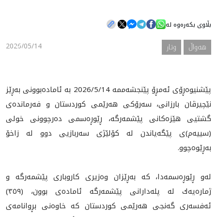
بڵاوی بکەرەوە لە
هه‌واڵ
2026/05/14
هه‌واڵ
وتار
گەلەری
پێشنيوه‌ڕۆى ئه‌مڕۆ پێنجشه‌ممه‌ 2026/5/14 بە ئامادەبوونی بەڕێز
نێچیرڤان بارزانی، سەرۆکی هەرێمی کوردستان و فه‌رمانده‌ى
گشتيى هێزه‌كانى پێشمه‌رگه‌، ڕێوڕەسمی دەرچوونی خولی
(سییەم)ی پێگەیاندن لە کۆلێژی سەربازیی دوو لە زاخۆ
بەڕێوەچوو.
لەو ڕێوڕەسمەدا، كه‌ به‌ڕێزان وه‌زيرى كاروبارى پێشمه‌رگه‌ و
ژماره‌يه‌ك له‌ پله‌دارانى پێشمه‌رگه‌ ئاماده‌ى بوون، (٣٥٩)
ئەفسەری گەنجی هەرێمی کوردستان کە خاوەنی بڕوانامەی