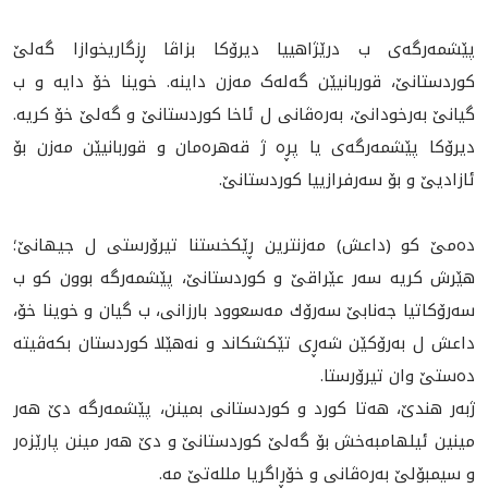
پێشمەرگەی ب درێژاهییا دیرۆکا بزاڤا ڕزگاریخوازا گەلێ
کوردستانێ، قوربانیێن گەلەک مەزن داینە. خوینا خۆ دايه‌ و ب
گیانێ به‌رخودانێ، بەرەڤانی ل ئاخا کوردستانێ و گەلێ خۆ کریە.
دیرۆکا پێشمەرگەی یا پڕە ژ قه‌هرەمان و قوربانیێن مەزن بۆ
ئازادیێ و بۆ سەرفرازییا کوردستانێ.
دەمێ کو (داعش) مەزنترین ڕێکخستنا تیرۆرستی ل جیهانێ؛
هێرش کریە سەر عێراقێ و کوردستانێ، پێشمەرگە بوون کو ب
سه‌رۆكاتيا جه‌نابێ سه‌رۆك مه‌سعوود بارزانى، ب گیان و خوینا خۆ،
داعش ل بەرۆكێن شەڕی تێکشکاند و نەهێلا کوردستان بکەڤیتە
دەستێ وان تیرۆرستا.
ژبه‌ر هندێ، هەتا کورد و کوردستانى بمینن، پێشمەرگە دێ هه‌ر
مینين ئیلهامبه‌خش بۆ گەلێ کوردستانێ و دێ هه‌ر مينن پارێزەر
و سیمبۆلێ بەره‌ڤانى و خۆڕاگريا ملله‌تێ مه‌.