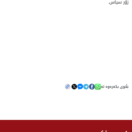
زۆر سپاس.
بڵاوی بکەرەوە لە