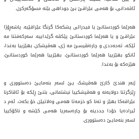
ئاڤەدانی، بۆ هەمی عێراقێ بێ جوداهى بێنه‌ مسۆگه‌ر‌كرن.
هەرێما کوردستانێ يا فيدرالى پشکەکا گرنگا عێراقێيه‌. پاشەڕۆژا
عێراقێ و يا هه‌رێما کوردستانێ پێکڤە گرێدایيە. سەرکەفتنا مە
ئێکە، ته‌حه‌د‌دى و چاره‌نڤيسێ مە ژى، هەڤپشکن. بهێزييا به‌غدا،
ئانكو بهێزييا هه‌رێما كوردستانێ، بهێزييا هه‌رێما كوردستانێ،
هێزه‌كه‌ بۆ به‌غدا.
ژبه‌ر هندێ کارێ هەڤپشک یێ لسەر بنەمایێ دەستووری و
ڕێزگرتنا دولایەنە و هه‌ڤپشكييا نيشتمانى، بتنێ ڕێكە بۆ ئاڤاکرنا
عێراقەکا بهێز و ته‌نا کو خزمەتا هەمی وەلاتیێن خۆ بکەت. ئەم د
ئیرادەیا خۆدا جددینە بۆ چارەسەریا هه‌مى كێشه‌ و ناكۆكييا
لسه‌ر بنه‌مايێ ده‌ستوورى.