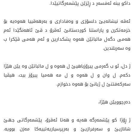
داکو ببنە ئەفسەر د ڕێزێن پێشمەرگاتيێدا.
ئەڤە نیشانه‌يێ دلسۆزی و وەفاداری و به‌رهه‌ڤييا هەوەیە بۆ
خزمەتکرن و پاراستنا کوردستانێ. ئەڤرۆ د ڤێ ئاهەنگێدا ئه‌م
هه‌مى دگەل مالباتێن هه‌وە پشکدارين و ئه‌م هه‌مى ڤێكرا ب
وە سه‌ربلندين.
ژ دل، ئو ب گه‌رمى پیرۆزباهیێ ل هەوە و ل مالباتێن وە یێن هێژا
دکەم. ل وان و ل هەوە و ل مه‌ هه‌ميا پیرۆز بیت. هیڤیا
سەرکەفتنێ ل ژيانێ بۆ هەوە دخوازم.
دەرچوویێن هێژا،
ژ ڕۆژا كو پێشمەرگە هه‌يه‌ و هەتا ئەڤرۆ، پێشمەرگاتى جهێ
شانازیێ و سەرفرازيێ و بەرپرسیاریەتييەکا مەزن بوویە.