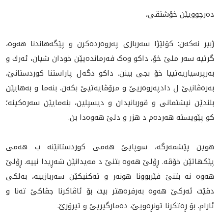
دەرچوویێن خۆشتڤى،
ژبیر نەکەن: کۆلێژا سه‌ربازى پەروەردەکرن و پێگەهاندنا هەوە،
گرتیە سه‌ر ملێ خۆ، داکو وەک فەرماندەیێن خودان شیان، ئه‌رك و
به‌رپرسياريه‌تييا خۆ بجى بينن. داكو دگه‌ل پاراستنا کوردستانێ،
بەرەڤانیێ ل دادپەروەریێ و مرۆڤایەتیێ بکەن. بنەما و بەهایێن
بلندێن نيشتمانی و قوربانیدان و دیسپلین، بنەمایێن سەرەکینە؛
کو پێویستە هەردەم د هزر و دلێ هەوەدا بن.
هوين پێشمه‌رگه‌، سوپايێ هه‌مى كوردستانێنه‌ ب هه‌مى
پێكهاتێن خۆڤه‌. ڕۆلێ هەوە بتنێ د مەیدانێن شەڕیدا نیيە. ڕۆلێ
هه‌وه‌ نه‌ بتنێ فێربوونا هونه‌ر و ته‌كنيكێن سه‌ربازييه‌، بەلکى
دڤێت ئەرکێ هەوە بەرفرەهتر بيت بۆ ئاڤاکرنا جڤاکێ ته‌نا و
ئارام. بۆ ڕه‌تكرنا تونڕه‌ويێ، ده‌مارگيريێ و تيرۆرێ.