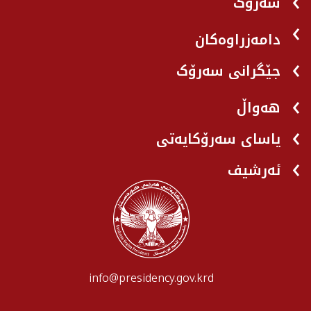
سەرۆک
دامەزراوەکان
جێگرانی سه‌رۆک
هه‌واڵ
یاسای سەرۆکایەتی
ئەرشیف
info@presidency.gov.krd