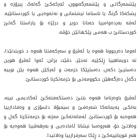
پێشمەرگاتى و پێشمه‌رگه‌بوون، ئەرکەکێ گەلەک پیرۆزە و
پشکەکا گرنگ يا ناسناما نيشتمانی و نەتەوەیی یا کوردستانێيه‌.
ئەڤە بەردەوامییا خەباتا دوير و درێژە بۆ پاراستنا گەلێ
کوردستانێ ب هه‌مى پێكهاتێن خۆڤه‌.
لەوما دەرچوونا هەوە یا ئەڤرۆ و سەرکەفتنا هەوە د خويندنێدا،
نە دويماهییا ڕێكێیە. نەخێر، دڤێت بزانن: ئەوا ئەڤرۆ هوین
دەستپێ دکەن، دەستپێکا خزمەت و ئەرکێن هەوە یێن نويیە
دگەل ده‌زگه‌هێن حکوومەتى بۆ خزمەتكرنا کوردستانێ.
ئه‌ڤرۆ باوەرناما هەوە بتنێ دەستکەفتەکێ ئەکادیمی نیيه‌،
بەلکى پەیمانەکا شەرەفێ و سیمبۆلا دلسۆزی و وەفاداریيا
هه‌وه‌يه‌ بۆ كوردستانێ. ئەمانەتەکێ مەزنه‌ بۆ خزمەتکرنا گەل و
وەلاتێ خۆ، هه‌روه‌سا نیشانا ئاماده‌يى و بەرهەڤییا هەوەيە بۆ
هەر قوربانيیەکێ د ڕێكا سه‌رفرازييا وه‌لاتيدا.