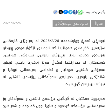
بڵاوی بکەرەوە لە
هه‌واڵ
2025/02/26
هه‌واڵ
په‌یوه‌ندیی نێوده‌وڵه‌تی
گەلەری
نيوه‌ڕۆى ئەمڕۆ چوارشەممە 2025/2/26 لە پەراوێزی كاره‌كانى
سێيه‌مين كۆڕبه‌ندى هەولێردا كه‌ ناوه‌ندى لێكۆڵينه‌وه‌ى ڕووداو
به‌ڕێوه‌ى ده‌بات، بەڕێز نێچیرڤان بارزانی، سەرۆکی هەرێمی
کوردستان، له‌ ديدارێكدا له‌گه‌ڵ به‌ڕێز زه‌كه‌ريا ياپجى ئۆغلو،
سه‌رۆكى گشتيى هوداپار و ئه‌ندامى په‌رله‌مانى‌ توركيا و
شاندێكى ياوه‌رى، ده‌رباره‌ى هه‌وڵه‌كانى پرۆسه‌ى ئاشتى له‌
توركيا بيروڕايان گۆڕييه‌وه‌.
هه‌ردوولا جه‌ختيان له‌ گرنگيى پرۆسه‌ى ئاشتى و هه‌وڵه‌كان بۆ
سه‌رخستنى پرۆسه‌كه‌ كرده‌وه و هاوڕا بوون كه‌ چه‌ك و شه‌ڕ هيچ