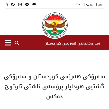
عربي
English
Kurdi
|
|
سەرۆکایەتیی هەرێمی کوردستان
سەرۆك
سه‌رۆكى هه‌رێمى كوردستان و سه‌رۆكى
جێگرانی سه‌رۆک
گشتيى هوداپار پرۆسه‌ى ئاشتى تاوتوێ
ستافی سەرۆکایەتی
ده‌كه‌ن
دامەزراوەکان