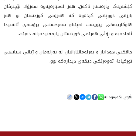
کێشەیەک چاره‌سه‌ر ناكه‌ن‌. هه‌ر له‌مباره‌يه‌وه‌ سه‌رۆك نێچيرڤان
بارزانى دووپاتى كرده‌وه‌ كه‌ هه‌رێمى كوردستان بۆ هه‌ر
هاوكارييه‌كى پێويست له‌پێناو سه‌رخستنى پرۆسه‌ى ئاشتيدا
ئاماده‌يه‌ و ڕۆڵى هه‌رێمى كوردستان يارمه‌تيده‌رانه‌ ده‌بێت.
چالاكيى هوداپار و په‌رله‌مانتارانيان له‌ په‌رله‌مان و‌ ژيانى سياسيى
توركيادا، ته‌وه‌رێكى ديكه‌ى ديداره‌كه‌ بوو.
بڵاوی بکەرەوە لە