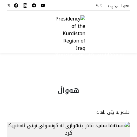
عربي
English
Kurdi
|
|
سەرۆکایەتیی هەرێمی کوردستان
سەرۆك
هەواڵ
جێگرانی سه‌رۆک
فلتەر بە پێی بابەت
ستافی سەرۆکایەتی
دامەزراوەکان