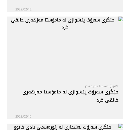
2022/02/12
هەواڵ مستەفا سەید قادر
جێگری سەرۆک پێشوازی لە مامۆستا مەزهەری
خالقی کرد
2022/02/10