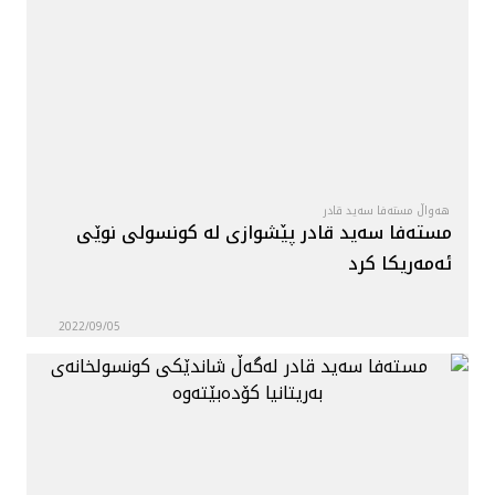
هه‌واڵ
گەلەری
هەواڵ مستەفا سەید قادر
مستەفا سەید قادر پێشوازی لە كونسولی نوێی
ئەمەریكا كرد
2022/09/05