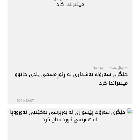
هەواڵ مستەفا سەید قادر
جێگرى سەرۆك به‌شدارى له‌ ڕێوڕه‌سمى يادى خاتوو
ميتيراندا كرد
2021/12/07