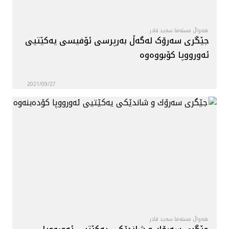
هەواڵ مستەفا سەید قادر
جێگری سه‌رۆک له‌گه‌ڵ بەرپرسی ئۆفیسی یەکێتیی
ئەورووپا کۆبووه‌وه‌
2021/09/27
هەواڵ مستەفا سەید قادر