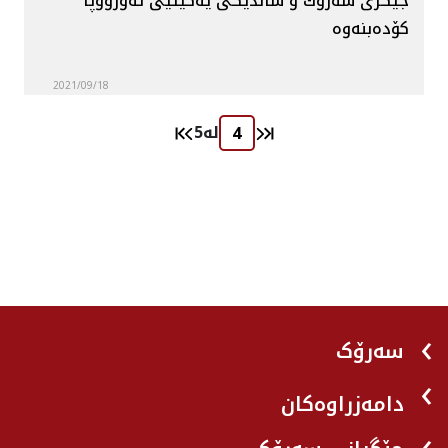
جێگری سه‌رۆك و شاندێكی یه‌كێتیی ئه‌ورووپا
كۆده‌بنه‌وه‌
2021/09/18
لە
5
سەرۆک
دامەزراوەکان