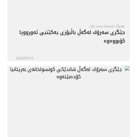
هەواڵ مستەفا سەید قادر
جێگرى سه‌رۆك له‌گه‌ڵ باڵيۆزى يه‌كێتيى ئه‌ورووپا
كۆبووه‌وه‌
2022/03/15