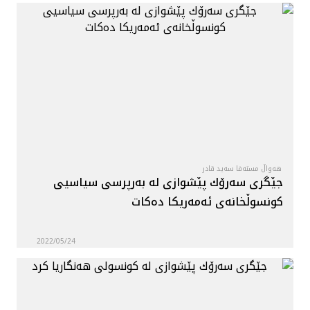
هەواڵ مستەفا سەید قادر
جێگری سەرۆك پێشوازی لە بەرپرسی سیاسیی
كونسوڵخانەی ئەمەریكا دەكات
2022/05/24