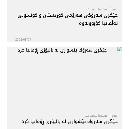
هەواڵ مستەفا سەید قادر
جێگری سەرۆكی هەرێمی كوردستان و كونسولی
ئەڵمانیا كۆبوونەوە
2022/08/07
هەواڵ مستەفا سەید قادر
جێگرى سه‌رۆك پێشوازى له‌ باليۆزى ڕۆمانيا كرد