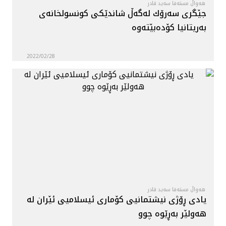
هەواڵ مستەفا سەید قادر
جێگری سه‌رۆك له‌گه‌ڵ شاندێكی كونسولخانه‌ی
به‌ریتانیا كۆده‌بێته‌وه‌
2022/02/28
هەواڵ مستەفا سەید قادر
يادى ڕۆژی نیشتمانیی كۆماری ئیسلامیی ئێران له‌
هه‌ولێر به‌ڕێوه‌ چوو