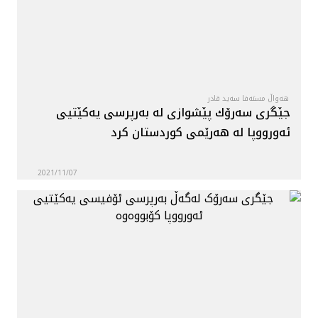
هەواڵ مستەفا سەید قادر
جێگرى سه‌رۆك پێشوازى لە بەرپرسی یەکێتيی
ئەورووپا لە هەرێمی کوردستان كرد
2021/11/07