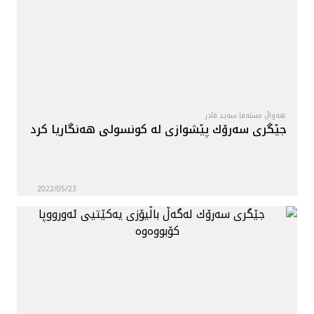
هەواڵ مستەفا سەید قادر
جێگرى سه‌رۆك پێشوازى له‌ كونسولى هه‌نگاريا كرد
2022/05/23