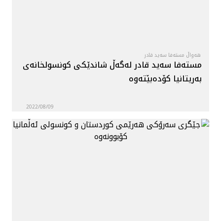
هەواڵ مستەفا سەید قادر
مستەفا سەید قادر لەگەڵ شاندێكی كونسولخانەی
بەریتانیا كۆدەبێتەوە
2022/08/09