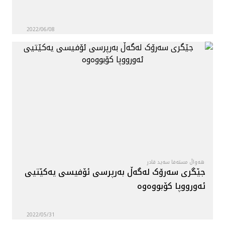
2022/06/08
هەواڵ مستەفا سەید قادر
جێگری سه‌رۆک له‌گه‌ڵ بەرپرسی ئۆفیسی یەکێتیی
ئەورووپا کۆبووه‌وه‌
2022/05/31