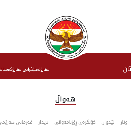
ان
سەرۆك
جێگرانی سه‌رۆک
ستاف
هەواڵ
وتار
لێدوان
کۆنگرەی ڕۆژنامەوانی
دیدار
فەرمانی هەرێمی