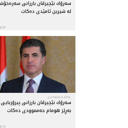
سه‌رۆك نێچيرڤان بارزانى سه‌ره‌خۆ
له شيرين ئامێدى ده‌كات
4/29
پەیام و پەیوەندی
سه‌رۆك نێچيرڤان بارزانى پيرۆزبايى ل
به‌ڕێز هومام حه‌مموودى ده‌كات
4/13