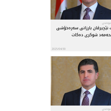
ەیوەندی
نێچيرڤان بارزانى سه‌ره‌خۆشى
محه‌مه‌د شوکری ده‌كات
2025/04/30
ەیوەندی