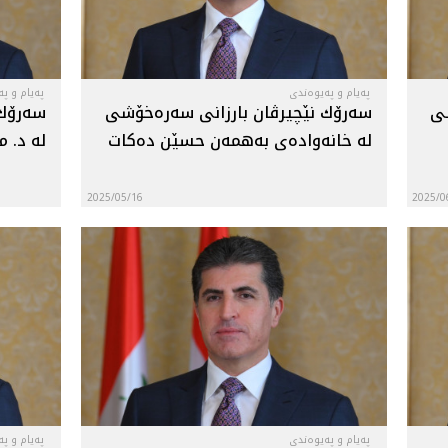
پەیام و پەیوەندی
پەیام و پ
شى
سه‌رۆك نێچيرڤان بارزانى سه‌ره‌خۆشى
سەرۆك 
له‌ خانه‌واده‌ى به‌همه‌ن حسێن ده‌کات
له‌ د. 
2025/05/16
2025/0
پەیام و پەیوەندی
پەیام و پ