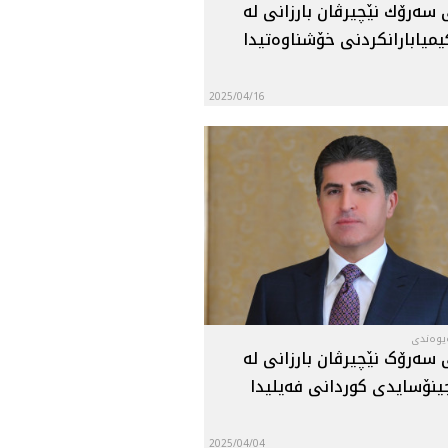
 سه‌رۆك نێچيرڤان بارزانى له‌
ميابارانكردنى خۆشناوه‌تيدا
2025/04/16
ەیوەندی
 سه‌رۆک نێچیرڤان بارزانی له‌
ینۆسایدی کوردانی فه‌یلیدا
2025/04/04