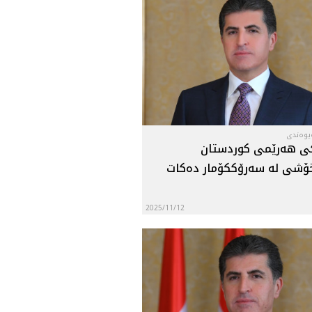
ەیوەندی
ى هه‌رێمى كوردستان
ۆشى له‌ سه‌رۆككۆمار ده‌كات
2025/11/12