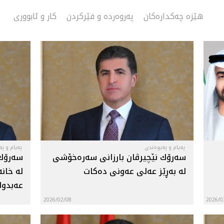
هێزە چەکدارەکان
په‌روه‌رده‌ و فێرکردن
کار و ئابووری
پەیام و پەیوەندی
پەیام و پ
سه‌رۆك نێچيرڤان بارزانى سه‌ره‌خۆشى
سه‌رۆك
له‌ به‌ڕێز عه‌لى عه‌ونى ده‌كات
له‌ خان
عه‌بدول
2026/02/08
2026/0