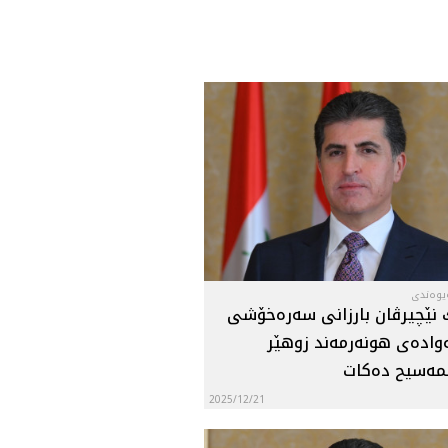
ەیوەندی
 نێچيرڤان بارزانى سه‌ره‌خۆشى
ه‌واده‌ى هونه‌رمه‌ند زوهێر
مه‌سيح ده‌كات
2025/12/21