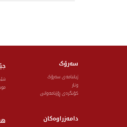
سەرۆک
جێ
ژیاننامەی سەرۆک
شێخ
وتار
موس
کۆنگرەی ڕۆژنامەوانی
دامەزراوەکان
هه