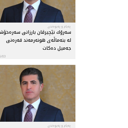
پەیام و پەیوەندی
سه‌رۆك نێچيرڤان بارزانى سه‌ره‌خۆ
له‌ بنه‌ماڵه‌ى هونه‌رمه‌ند قەرەنى
جه‌ميل ده‌كات
6/03
پەیام و پەیوەندی