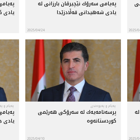
شى
په‌يامى سه‌رۆك نێچيرڤان بارزانى له‌
په‌يامى
يادى شه‌هيدانى قه‌ڵادزێدا
يادى كي
2025/04/24
2025/0
پەیام و پەیوەندی
پەیام و پ
ه‌
پرسەنامەیەك لە سەرۆكی هەرێمی
په‌یامی
كوردستانەوە
یادی ج
2025/04/10
2025/0