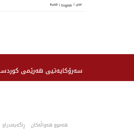
عربي
Kurdi
English
|
|
سەرۆکایەتیی هەرێمی کوردست
هەموو هەواڵەکان
ڕاگەیەندراو