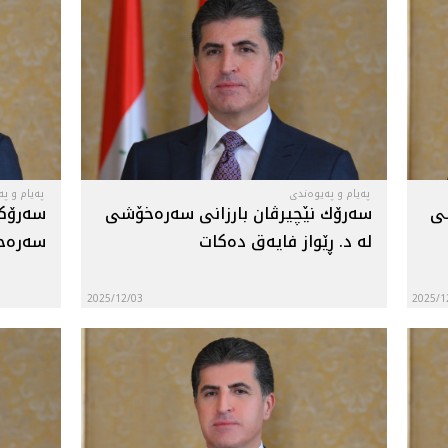
پەیام و پەیوەندی
پەیام و پ
شى
سه‌رۆك نێچيرڤان بارزانى سه‌ره‌خۆشى
سه‌رۆك
له‌ د. ڕێواز فايه‌ق ده‌كات
سه‌ره‌خ
2025/12/03
2025/1