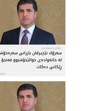
پەیام و پەیوەندی
سەرۆك نێچيرڤان بارزانى سه‌ره‌خۆ
له‌ خانەوادەی خوالێخۆشبوو قەنجۆ
ڕێكانی دەكات
2/04