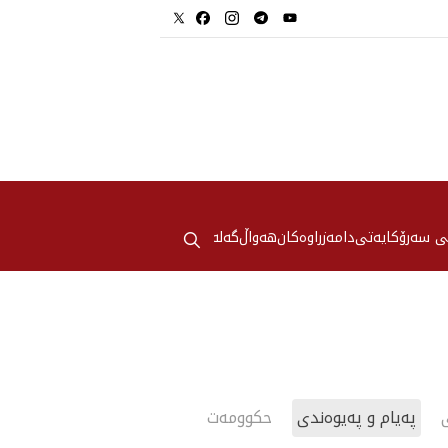
⚲
ی سەرۆکایەتی
دامەزراوەکان
هه‌واڵ
گەلەری
پەیام و پەیوەندی
حکوومه‌ت