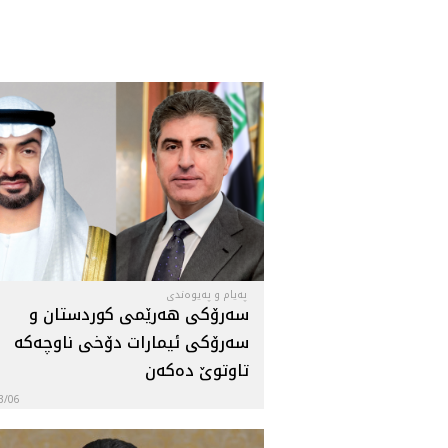
پەیام و پەیوەندی
سەرۆكى هه‌رێمى كوردستان و
سه‌رۆكى ئيمارات دۆخى ناوچەکە
تاوتوێ دەکەن
3/06