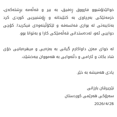
خوالێخۆشبوو فارووق ڕەفیق، بە بیر و قەڵەمە بڕشتەکەی،
خزمەتێکی به‌رچاوی بە کتێبخانە و ڕۆشنبیریی کوردی کرد
به‌تایبه‌تی لە بواری فەلسەفە و لێکۆڵینەوەی فیکریدا. کۆچی
دواییی ئه‌و، لەدەستدانی قەڵەمێکی کارا و به‌توانا بوو.
لە خوای مەزن داواکارم گیانی بە بەزەیی و میهرەبانیی خۆی
شاد بکات و ئارامی و دڵنەوایی بە هەمووان ببەخشێت.
یادی هەمیشە بە خێر.
نێچیرڤان بارزانی
سەرۆکی هەرێمی کوردستان
2026/4/28