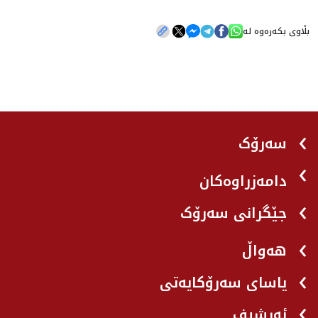
بڵاوی بکەرەوە لە
سەرۆک
دامەزراوەکان
جێگرانی سه‌رۆک
هه‌واڵ
یاسای سەرۆکایەتی
ئەرشیف