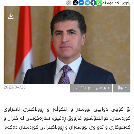
بڵاوی بکەرەوە لە
هه‌واڵ
گەلەری
2026/04/28
هه‌واڵ
پەیامی سەرەخۆشی
بۆ کۆچی دواییی نووسەر و لێکۆڵه‌ر و ڕووناکبیری ناسراوی
کوردستان، خوالێخۆشبوو فارووق ڕەفیق، سەرەخۆشی له‌ خێزان و
کەسوکاری و تەواوی نووسەران و ڕووناکبیرانی کوردستان دەکەم.