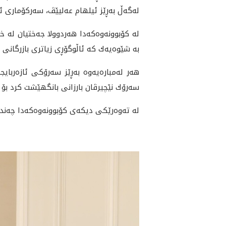
له‌گه‌ڵ به‌ڕێز ئيلهام عه‌ليێڤ، سه‌ركۆمارى ئاز
له‌ كۆبوونه‌وه‌كه‌دا هه‌ردوولا جه‌ختيان له‌ 
به‌ شێوه‌يه‌ك كه‌ ئاڵوگۆڕى زياترى بازرگانى
هه‌ر له‌مباره‌يه‌وه به‌ڕێز سه‌رۆكى ئازه‌رباي
سه‌رۆك نێچيرڤان بارزانى بانگهێشت كرد بۆ س
له‌ ته‌وه‌رێكى ديكه‌ى كۆبوونه‌وه‌كه‌دا چه