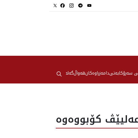
⚲
ی سەرۆکایەتی
دامەزراوەکان
هه‌واڵ
گەلەری
ه‌ليێڤ كۆبووه‌وه‌