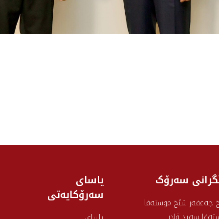
گرانی سه‌رۆک
یاسای
سەرۆکایەتی
 جەعفەر شێخ موستەفا
تەفا سەید قادر
یاسای