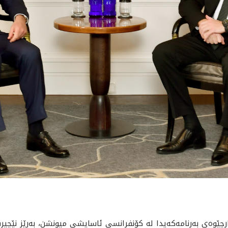
ئه‌مڕۆ شه‌ممه‌ 2023/2/18 له‌ چوارچێوه‌ى به‌رنامه‌كه‌يدا له‌ كۆنفرانسى ئاسايشى ميونشن،