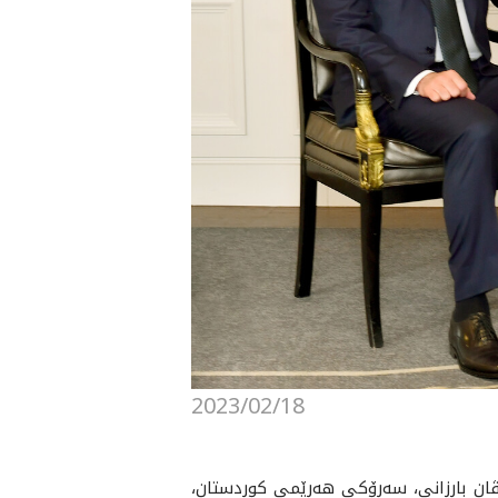
2023/02/18
 به‌ڕێز نێچيرڤان بارزانى، سه‌رۆكى هه‌رێمى كوردستان،