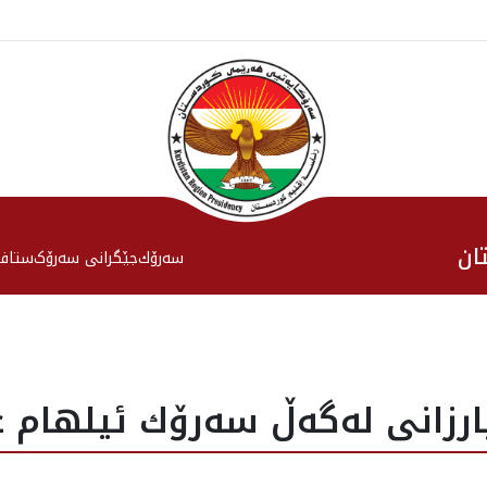
ان
سەرۆك
جێگرانی سه‌رۆک
ستاف
رزانى له‌گه‌ڵ سه‌رۆك ئيلهام ع