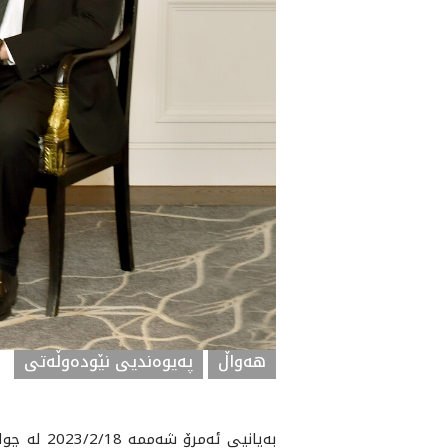
هه‌واڵ
په‌یوه‌ندیی نێوده‌وڵه‌تی
به‌يانيى 