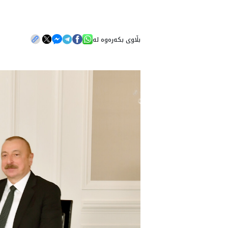
بڵاوی بکەرەوە لە