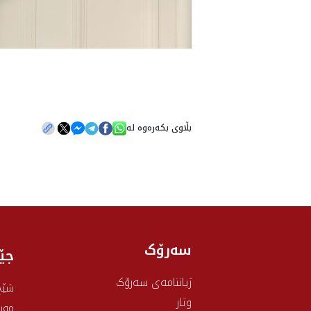
بڵاوی بکەرەوە لە
سەرۆک
جێ
ژیاننامەی سەرۆک
شێخ
وتار
موس