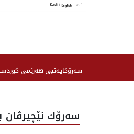
عربي
Kurdi
English
|
|
سەرۆکایەتیی هەرێمی کوردست
سه‌رۆك نێچيرڤان با