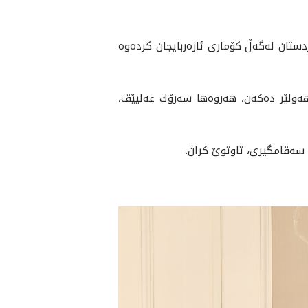
ردستان له‌گه‌ڵ كۆمارى ئازه‌ربايجان كرده‌وه‌
 هه‌ولێر ده‌كه‌ن، هه‌روه‌ها سه‌رۆك عه‌ليێڤ،
و سه‌قامگيرى، تاوتوێ كران.