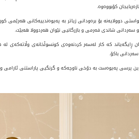
ه‌ر‌بايجان كۆبووه‌وه‌.
خواستى دوولايه‌نه‌ بۆ بره‌ودانى زياتر به‌ په‌يوه‌ندييه‌كانى هه‌رێمى كو
 و سه‌ردانى شاندى فه‌رمى و بازرگانيى نێوان هه‌ردوولا هه‌بێت.
جان ڕايگه‌ياند كه‌ كار له‌سه‌ر كردنه‌وه‌ى كونسوڵخانه‌ى وڵاته‌كه‌ى له‌
ه‌ردانى باكۆ.
‌ندين پرسى په‌يوه‌ست به‌ دۆخى ناوچه‌كه‌ و گرنگيى پاراستنى ئارامى 