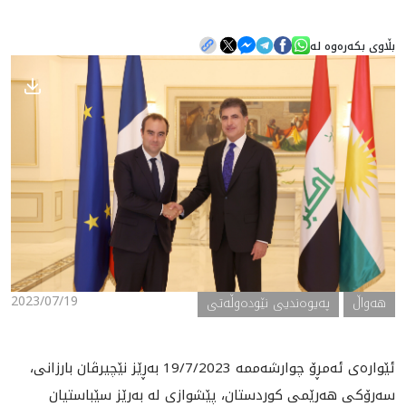
بڵاوی بکەرەوە لە
هه‌واڵ
گەلەری
2023/07/19
هه‌واڵ
په‌یوه‌ندیی نێوده‌وڵه‌تی
ئێواره‌ی ئه‌مڕۆ چوارشه‌ممه‌ 19/7/2023 به‌ڕێز نێچیرڤان بارزانی،
سه‌رۆكی هه‌رێمی كوردستان، پێشوازی له‌ به‌رێز سێباستیان