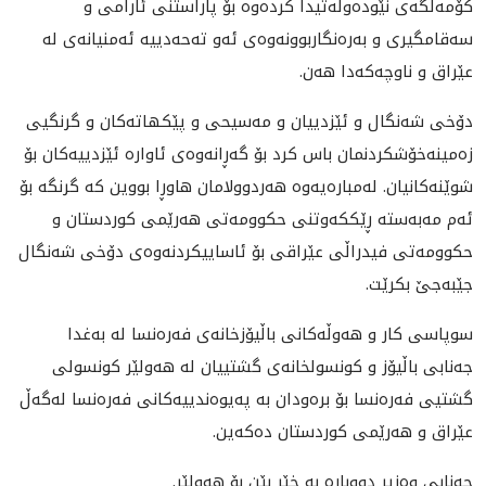
كۆمه‌ڵگه‌ى نێوده‌وڵه‌تيدا كرده‌وه‌ بۆ پاراستنى ئارامى و
سه‌قامگيرى و به‌ره‌نگاربوونه‌وه‌ى ئه‌و ته‌حه‌دييه‌ ئه‌منيانه‌ى له‌
عێراق و ناوچه‌كه‌دا هه‌ن.
دۆخى شه‌نگال و ئێزدييان و مه‌سيحى و پێكهاته‌كان و گرنگيى
زه‌مينه‌خۆشكردنمان باس كرد بۆ گه‌ڕانه‌وه‌ى ئاواره‌ ئێزدييه‌كان بۆ
شوێنه‌كانيان. له‌مباره‌يه‌وه‌ هه‌ردوولامان هاوڕا بووين كه‌ گرنگه‌ بۆ
ئه‌م مه‌به‌سته‌ ڕێككه‌وتنى حكوومه‌تى هه‌رێمى كوردستان و
حكوومه‌تى فيدراڵى عێراقى بۆ ئاساييكردنه‌وه‌ى دۆخى شه‌نگال
جێبه‌جێ بكرێت.
سوپاسى كار و هه‌وڵه‌كانى باڵيۆزخانه‌ى فه‌ره‌نسا له‌ به‌غدا
جه‌نابی باڵيۆز و كونسولخانه‌ى گشتييان له‌ هه‌ولێر كونسولی
گشتيی فه‌ره‌نسا بۆ بره‌ودان به‌ په‌يوه‌ندييه‌كانى فه‌ره‌نسا له‌گه‌ڵ
عێراق و هه‌رێمى كوردستان ده‌كه‌ين.
جه‌نابی وه‌زیر دووباره‌ به‌ خێر بێن بۆ هه‌ولێر.