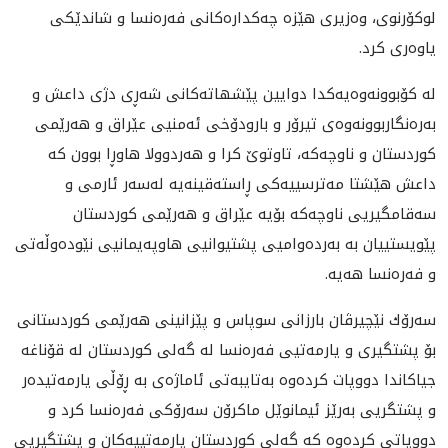
لوکۆرنوی، وەزیری هێزە چەکدارەکانی فەرەنسا و شاندێكی
یاوه‌ری كرد.
له‌ كۆبوونه‌وه‌یه‌كدا دوایین پێشهاته‌كانی شه‌ڕی دژی داعش و
به‌ره‌نگاربوونه‌وه‌ی تیرۆر و بارودۆخی ئه‌منیی عێراق و هه‌رێمی
كوردستان و ناوچه‌كه‌، تاوتوێ كرا و هه‌ردوولا هاوڕا بوون كه‌
داعش هێشتا مه‌ترسییه‌كی ڕاسته‌قینه‌یه‌ له‌سه‌ر ئارمی و
سه‌قامگیریی ناوچه‌كه‌ بۆیه‌ عێراق و هه‌رێمی كوردستان
پێویستییان به‌ به‌رده‌وامیی پشتیوانیی هاوپه‌یمانیی نێوده‌وڵه‌تی
و فه‌ره‌نسا هه‌یه‌.
سه‌رۆك نێچیرڤان بارزانی سوپاس و پێزانینی هه‌رێمی كوردستانی
بۆ پشتگیری و یارمه‌تیی فه‌ره‌نسا له‌ گه‌لی كوردستان له‌ قۆناغه‌
جیاكاندا دووپات كرده‌وه‌ به‌تایبه‌تی ئاماژه‌ی به‌ ڕۆڵی یارمه‌تیده‌ر
و پشتگریی به‌رێز ئیمانوێل ماكرۆن سه‌رۆكی فه‌ره‌نسا كرد و
دووپاتی كرده‌وه‌ كه‌ گه‌لی كوردستان یارمه‌تییه‌كان و پشتگیریی