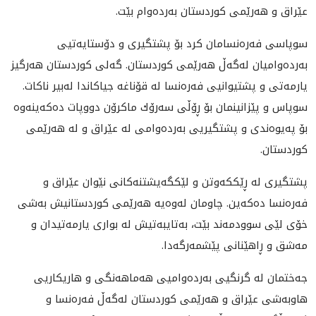
عێراق و هه‌رێمى كوردستان به‌رده‌وام بێت.
سوپاسى فه‌ره‌نسامان كرد بۆ پشتگيرى و دۆستايه‌تيى
به‌رده‌واميان له‌گه‌ڵ هه‌رێمى كوردستان. گه‌لى كوردستان هه‌رگيز
يارمه‌تى و پشتيوانيى فه‌ره‌نسا له‌ قۆناغه‌ جياكاندا له‌بير ناكات.
سوپاس و پێزانينمان بۆ ڕۆڵى سه‌رۆك ماكرۆن دووپات ده‌كه‌ينه‌وه‌
بۆ په‌يوه‌ندى و پشتگيريى به‌رده‌وامى له‌ عێراق و له‌ هه‌رێمى
كوردستان.
پشتگيرى له‌ ڕێككه‌وتن و لێكگه‌يشتنه‌كانى نێوان عێراق و
فه‌ره‌نسا ده‌كه‌ين. چاومان له‌وه‌يه‌ هه‌رێمى كوردستانيش به‌شى
خۆى لێى سوودمه‌ند بێت، به‌تايبه‌تيش له‌ بوارى يارمه‌تيدان و
مه‌شق و ڕاهێنانى پێشمه‌رگه‌دا.
جه‌ختمان له‌ گرنگيى به‌رده‌واميى هه‌ماهه‌نگى و هاريكاريى
هاوبه‌شى عێراق و هه‌رێمى كوردستان له‌گه‌ڵ فه‌ره‌نسا و