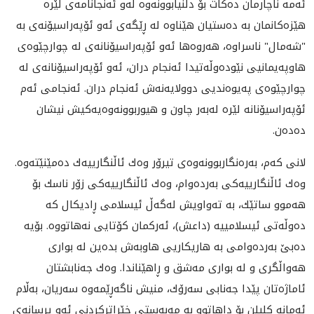
ئه‌مه‌ ناچارمان ده‌كات بۆ دڵنيابوونه‌وه‌ له‌و ئه‌نجانامه‌ى لێره‌‌
هێزه‌كانمان به‌ ده‌ستيان هێناوه‌ له‌ ڕێگه‌ى ئه‌و ئۆپه‌راسيۆنه‌ى به‌
"شه‌مال" ناسراوه‌، هه‌روه‌ها ئه‌و ئۆپه‌راسيۆنانه‌ى له‌ چوارچێوه‌ى
هاوپه‌يمانيى نێوده‌وڵه‌تيدا ئه‌نجام دران، ئه‌و ئۆپه‌راسيۆنانه‌ى له‌
چوارچێوه‌ى په‌يوه‌نديى دوولايه‌نه‌ش ئه‌نجام دران. ئه‌نجامى ئه‌م
ئۆپه‌راسيۆنانه‌ لێره‌ له‌به‌ر چاون و هيوربوونه‌وه‌يه‌كيش نيشان
ده‌ده‌ن.
‌لانى كه‌م،‌ به‌ره‌نگاربوونه‌وه‌ى تيرۆر وه‌ك ئاڵنگارييه‌ك ده‌مێنێته‌وه‌.
وه‌ك ئاڵنگارييه‌كى به‌رده‌وام، وه‌ك ئاڵنگارييه‌كى زۆر ناسك بۆ
هه‌موو ساتێك، به‌ ته‌واويش له‌گه‌ڵ ئيسلامى ڕاديكال كه‌
ده‌وڵه‌تى ئيسلامييه‌ (داعش)، ئه‌ركمان كۆتايى نه‌هاتووه‌. بۆيه‌
ده‌بێ به‌رده‌وامى به‌ هاريكاريى هاوبه‌ش بده‌ين له‌ بوارى
هه‌واڵگرى و له ‌بوارى مه‌شق و ڕاهێناندا. وه‌ك جه‌نابشتان
ئاماژه‌تان پێدا جه‌نابى سه‌رۆك، منيش ناگه‌ڕێمه‌وه‌ سه‌ريان، به‌ڵام
ئه‌مانه‌ كليلن بۆ داهاتوو به‌ مه‌به‌ستى خێراتركردنى ئه‌و پرسانه‌ى