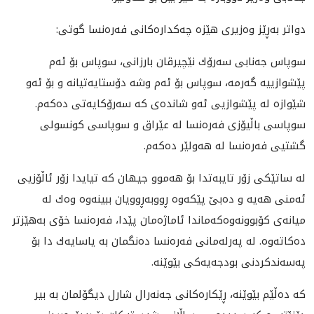
دواتر به‌ڕێز وه‌زيرى هێزه‌ چه‌كداره‌كانى فه‌ره‌نسا گوتى:
سوپاس جه‌نابى سه‌رۆك نێچيرڤان بارزانى، سوپاس بۆ ئه‌م
پێشوازييه‌ گه‌رمه‌، سوپاس بۆ ئه‌م وشه‌ دۆستايه‌تيانه‌ و بۆ ئه‌و
شێوازه‌ له‌ پێشوازيى ئه‌و شانده‌ى كه‌ سه‌رۆكايه‌تى ده‌كه‌م.
سوپاسى باڵيۆزى فه‌ره‌نسا له‌ عێراق و سوپاسى كونسولى
گشتيى فه‌ره‌نسا له‌ هه‌ولێر ده‌كه‌م.
له‌ ساتێكى زۆر تايبه‌تدا بۆ هه‌موو جيهان كه‌ تيايدا زۆر ئاڵۆزيى
ئه‌منى هه‌يه‌ و ده‌بێ پێكه‌وه‌ ڕووبه‌ڕوويان ببينه‌وه‌ وه‌ك‌ له‌
ميانه‌ى كۆبوونه‌وه‌كه‌ماندا ئاماژه‌مان پێدا، فه‌ره‌نسا خۆى به‌هێزتر
ده‌كاته‌وه.‌ له‌ په‌رله‌مانى فه‌ره‌نسا ده‌نگمان به‌ ياسايه‌ك دا بۆ
په‌سه‌ندكردنى بودجه‌يه‌كى بێوێنه‌.
كه‌ ده‌ڵێم بێوێنه‌، ڕێكاره‌كانى جه‌نه‌رال شارل ديگۆلمان به‌ بير