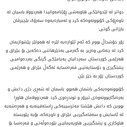
دواتر له‌ لێدوانێكى هاوبه‌شى ڕۆژنامه‌وانیدا هه‌ردوولا باسیان له‌
ناوه‌ڕۆكی كۆبوونه‌وه‌كه‌ كرد و له‌مباره‌یه‌وه‌ سه‌رۆك نێچیرڤان
بارزانی گوتی:
زۆر خۆشحاڵ بووم كه‌ ئه‌م ئێواره‌يه‌ لێره‌ له‌ هه‌ولێر پێشوازيمان
كرد له‌‌ جه‌نابى وه‌زير. به‌ گه‌رمى به‌خێرهاتنى ده‌كه‌ين بۆ عێراق و
هه‌رێمى كوردستان. سه‌ردانيان په‌يامێكى گرنگى به‌رده‌واميى
پشتگيرى و دۆستايه‌تيى فه‌ره‌نسايه‌ له‌گه‌ڵ عێراق و هه‌رێمى
كوردستان. زۆر به‌ خێر بێن.
كۆبوونه‌وه‌يه‌كى باشمان هه‌بوو. باسمان له‌ شه‌ڕى دژى داعش و
به‌ره‌نگاربوونه‌وه‌ى تيرۆر و توندڕه‌وى كرد. هه‌ردوولامان هاوڕا
بووين كه‌ داعش هێشتا مه‌ترسييه‌كى ڕاسته‌قينه‌يه‌ و هه‌ڕه‌شه‌یه‌
له‌ ئاسايش و سه‌قامگيريى عێراق و ناوچه‌كه، بۆيه‌ پێويسته‌
هاوكارى و پشتگيريى هاوپه‌يمانيى نێوده‌وڵه‌تى و فه‌ره‌نسا بۆ