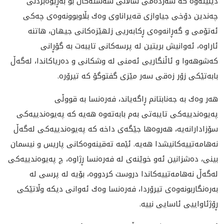
دێنێته‌وه‌ كه‌ سه‌رده‌مى ساڵانى شه‌سته‌كان بۆ به‌ڕێوه‌بردنى
چه‌ندين دۆخى جياوازى قه‌يراناوى وه‌ك بڵاوبوونه‌وه‌ى چه‌كى
ئه‌تۆمى و گه‌ڕانه‌وه‌ى ڕكابه‌ريى زلهێزه‌كانى جيهان، هاتنه‌
ئاراوه‌، ئه‌وانيش بريتين له‌ پرسه‌كانى تايبه‌ت به‌ گۆڕانى
كه‌شوهه‌وا و ئاڵنگاريى ئه‌منى له‌ وشكانى و ده‌رياكاندا، له‌گه‌ڵ
بابه‌تێكى زۆر زه‌قى ‌سه‌ر مێزى گفتوگۆ‌ كه‌ تيرۆره‌.
هه‌ر وه‌ك به‌ جه‌نابتانم ڕاگه‌ياند، فه‌ره‌نسا به‌ قووڵى
په‌يوه‌ندييه‌كى تايبه‌تى به‌م بابه‌ته‌وه‌ هه‌يه‌ كه‌ په‌يوه‌ندييه‌كى
سۆزادارانه‌يه‌، هه‌روه‌ها جێگه‌ى داخه‌‌ كه‌ په‌يوه‌ندييه‌كى له‌گه‌ڵ
نه‌هامه‌تييه‌كانيشدا هه‌يه‌. ئێمه‌ ته‌قينه‌وه‌كانى پاريس و نيسمان
بينى، ده‌شزانين ئه‌و خوێنه‌ى له‌ فه‌ره‌نسا ڕژاوه‌، چ په‌يوه‌ندييه‌كى
له‌گه‌ڵ نه‌هامه‌تييه‌كاندا دروست كردووه‌، بۆيه‌ له‌ پرسى له‌
به‌ره‌نگاربونه‌وه‌ى تيرۆردا، فه‌ره‌نسا وه‌ك ئه‌وانى ديكه‌ وڵاتێكى
ڕۆژئاواييى ئاسايى نييه‌.