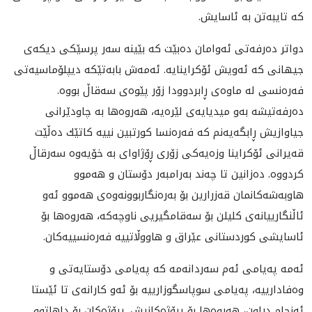
كه‌ تايبه‌تن به‌ ئاسايش.
دواتر ده‌رفه‌تى ئه‌وامان ده‌بێت كه‌ بێينه‌ سه‌ر پرسێكى ديكه‌ى
جيهانى كه‌ ئه‌ويش ئۆكراينايه‌. ئه‌مه‌ش بابه‌تێكه‌ ديپلۆماسيه‌تى
فه‌ره‌نسى له‌ ماوه‌ى ڕابردوودا زۆر پێوه‌ى سه‌قاڵ بووه‌.
ده‌رفه‌تيشه‌ به‌و ميديايه‌ى لێره‌يه‌، هه‌روه‌ها به‌ چاودێرانى
جياوازيش ڕابگه‌يه‌نم كه‌ فه‌ره‌نسا كورتبين نييه‌ كاتێك ده‌ڵێت
قه‌يرانى ئۆكراينا وزه‌يه‌كى زۆرى ڕۆژاواى به‌ خۆيه‌وه‌ سه‌رقاڵ
كردووه. ده‌زانين تا چه‌ند به‌رامبه‌ر دۆستان و هه‌موو
هاوبه‌شه‌كانمان قه‌زرارين بۆ به‌ره‌نگاربوونه‌وه‌ى هه‌موو ئه‌و
ئاڵنگارييانه‌ى كليلن بۆ سه‌قامگيريى ناوچه‌كه، هه‌روه‌ها بۆ
ئاسايشى كوردستانى عێراق و هاووڵاتييه‌ فه‌ره‌نسييه‌كان.
ئه‌مه‌ په‌يامى ئه‌م سه‌ردانه‌مه‌ كه‌ په‌يامى دۆستايه‌تى و
وه‌فادارييه‌، په‌يامى سوپاسگوزارييه‌ بۆ ئه‌و كارانه‌ى تا ئێستا
ئه‌نجام دراون، هه‌روه‌ها بۆ پرۆژه‌كانيش. پرۆژه‌كان بۆ داهاتوو