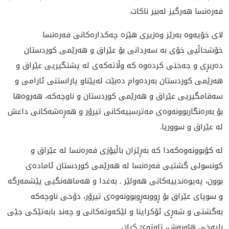
فه‌ره‌نسا هه‌رگیز له‌بیر ناكات.
لای خۆیه‌وه‌ به‌رێز وه‌زیری هێزه‌ چه‌كداره‌كانی فه‌ره‌نسا
خۆشحاڵیی خۆی به‌ سه‌ردانی بۆ عێراق و هه‌رێمی كوردستان
ده‌ربڕی و جه‌ختی كرده‌وه‌‌ كه‌ وڵاته‌كه‌ی له‌ پشتگیریی عێراق و
هه‌رێمی كوردستان به‌رده‌وام ده‌بێت له‌پێناو پاراستنی ئارامی و
سه‌قامگیریی عێراق و هه‌رێمی كوردستان و ناوچه‌كه‌، هه‌روه‌ها
بۆ به‌ره‌نگاربوونه‌وه‌ی مه‌ترسییه‌كانی تیرۆر و هه‌ڕه‌شه‌كانی داعش
له‌ عێراق و سووریا.
له‌ كۆبوونه‌وه‌كه‌دا كه‌ به‌ڕێزان باڵیۆزی فه‌ره‌نسا له‌ عێراق و
كونسولی گشتیی فه‌ره‌نسا له‌ هه‌رێمی كوردستان ئاماده‌ی
بوون، په‌یوه‌ندییه‌كانی هه‌ولێر ـ به‌غدا و هه‌ماهه‌نگیی پێشمه‌رگه‌
و سوپای عێراق بۆ ڕووبه‌ڕوبوونه‌وه‌ی تیرۆر، دۆخی ناوچه‌كه‌
به‌گشتی و شه‌ڕی ئۆكراینا و لێكه‌وته‌كانی و چه‌ند بابه‌تێكی جێی
بایه‌خی هاوبه‌ش، تاوتوێ كران.