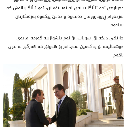
ده‌رباره‌ى ئه‌و ئاڵنگارييانه‌ى له‌ ئه‌ستۆمانن، ئه‌و ئاڵنگاريانه‌ش كه‌
به‌رده‌وام ڕووبه‌روومان ده‌بنه‌وه‌ و ده‌بێ پێكه‌وه‌ به‌ره‌نگاريان
ببينه‌وه‌.
جارێكى ديكه‌ زۆر سوپاس بۆ ئه‌م پێشوازييه‌ گه‌رمه‌. مايه‌ى
خۆشحاڵيمه‌ بۆ يه‌كه‌مين سه‌ردانم بۆ هه‌ولێر كه‌ هه‌رگيز له‌ بيرى
ناكه‌م.