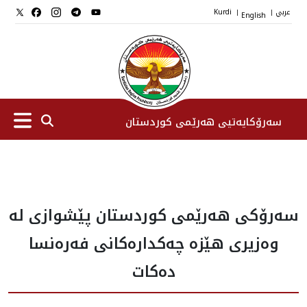
عربي
English
Kurdi
|
|
سەرۆکایەتیی هەرێمی کوردستان
سەرۆك
سه‌رۆكی هه‌رێمی كوردستان پێشوازی له‌
جێگرانی سه‌رۆک
وه‌زیری هێزه‌ چه‌كداره‌كانی فه‌ره‌نسا
ستافی سەرۆکایەتی
ده‌كات
دامەزراوەکان