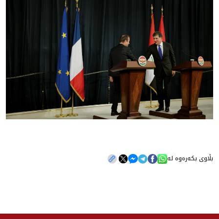
بڵاوی بکەرەوە لە