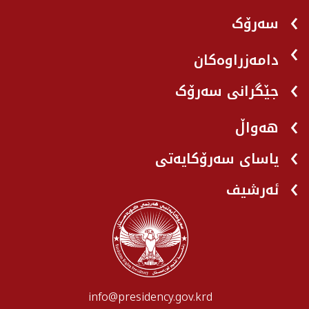
سەرۆک
دامەزراوەکان
جێگرانی سه‌رۆک
هه‌واڵ
یاسای سەرۆکایەتی
ئەرشیف
info@presidency.gov.krd