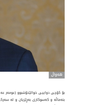
هه‌واڵ
بۆ كۆچى دواييى خوالێخۆشبوو (عومه‌ر عه‌ل
بنه‌ماڵه‌ و كه‌سوكارى به‌ڕێزيان و له‌ سه