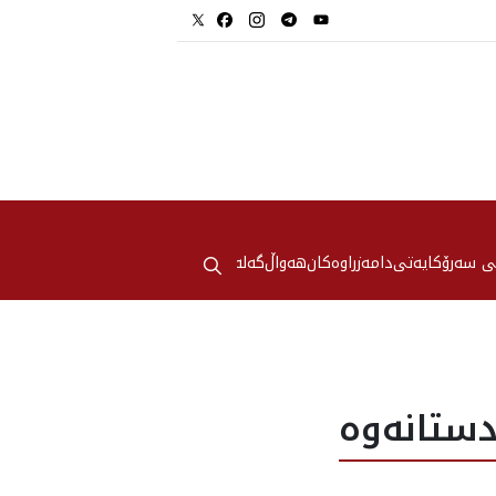
⚲
ی سەرۆکایەتی
دامەزراوەکان
هه‌واڵ
گەلەری
ستانه‌وه‌