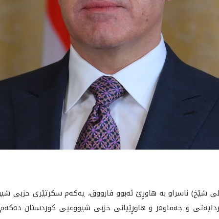
ى شێخ) ناسراو به‌ هاوڕێ ئه‌بوو فارووق، يه‌كه‌م سكرتێرى حزبى شي
‌ركردايه‌تى و جه‌ماوه‌ر و هاوڕێيانى حزبى شيووعيى كوردستان ده‌كه‌