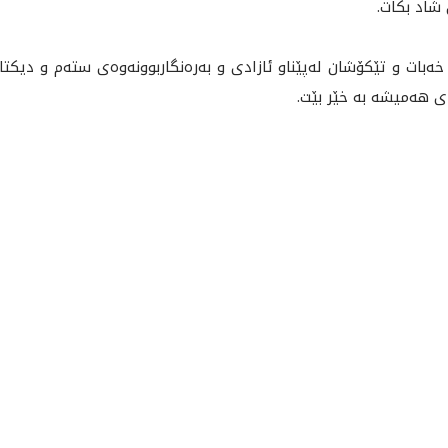
 شاد بكات.
ه‌بات و تێكۆشان له‌پێناو ئازادى و به‌ره‌نگاربوونه‌وه‌ى سته‌م و دیكت
ى هه‌ميشه‌ به‌ خێر بێت.