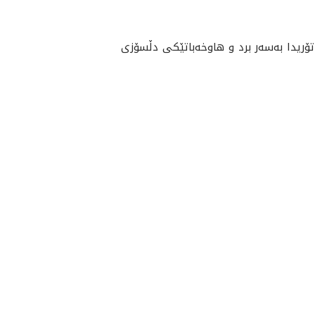
اتۆريدا به‌سه‌ر برد و هاوخه‌باتێكى دڵسۆزى