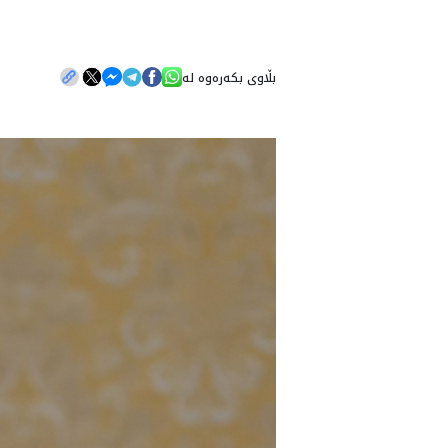
بڵاوی بکەرەوە لە