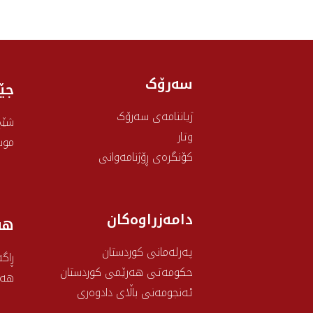
سەرۆک
جێ
ژیاننامەی سەرۆک
شێخ
وتار
موس
کۆنگرەی ڕۆژنامەوانی
دامەزراوەکان
هه
پەرلەمانی کوردستان
ڕاگە
حکومەتی هەرێمی کوردستان
هەو
ئەنجومەنی باڵای دادوەری