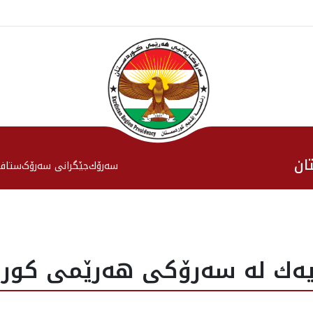
ان
سەرۆك
جێگرانی سه‌رۆک
ستاف
يه‌ك له‌ سه‌رۆكى هه‌رێمى كورد