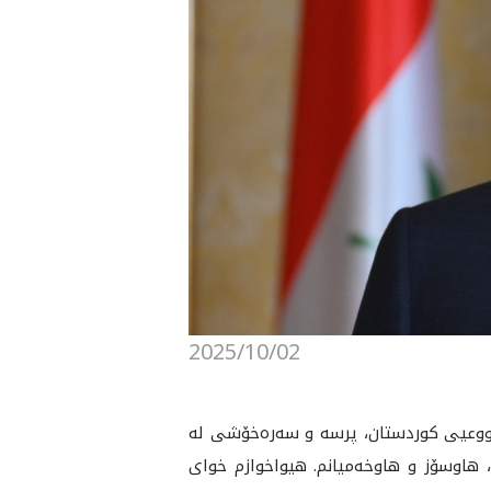
2025/10/02
ووعيى كوردستان، پرسه‌ و سه‌ره‌خۆشى له‌
م، هاوسۆز و هاوخه‌ميانم. هيواخوازم خواى