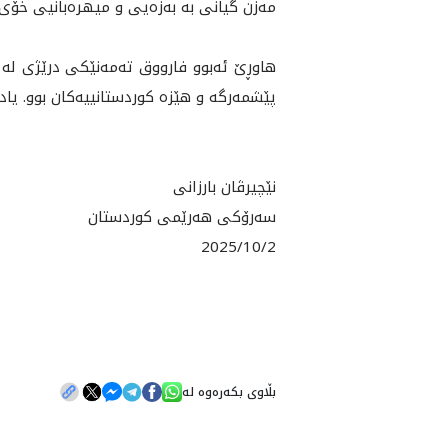
مه‌زن گيانى به‌ به‌زه‌يى و ميهره‌بانيى خۆى
هاوڕێ ئه‌بوو فارووق ته‌مه‌نێكى درێژى له‌ خ
پێشمه‌رگه‌ و هێزه‌ كوردستانييه‌كان بوو. ياد
نێچيرڤان بارزانى
سه‌رۆكى هه‌رێمى كوردستان
2025/10/2
بڵاوی بکەرەوە لە