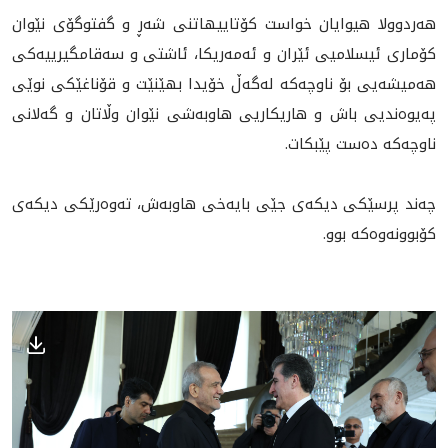
هه‌ردوولا هيوايان خواست كۆتاييهاتنى شه‌ڕ و گفتوگۆى نێوان
كۆمارى ئيسلاميى ئێران و ئه‌مه‌ريكا، ئاشتى و سه‌قامگيرييه‌كى
هه‌ميشه‌يى بۆ ناوچه‌كه‌ له‌گه‌ڵ‌ خۆيدا بهێنێت و قۆناغێكى نوێى
په‌يوه‌نديى باش و هاريكاريى هاوبه‌شى نێوان وڵاتان و گه‌لانى
ناوچه‌كه‌ ده‌ست پێبكات.
چه‌ند پرسێكى ديكه‌ى جێى بايه‌خى هاوبه‌ش، ته‌وه‌رێكى ديكه‌ى
كۆبوونه‌وه‌كه‌ بوو.