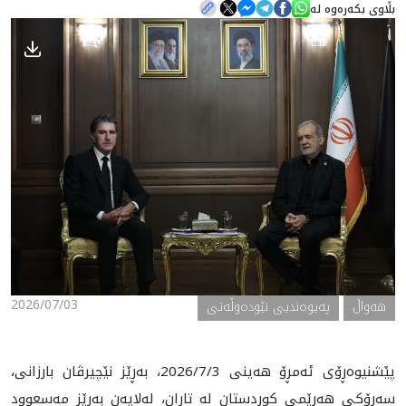
بڵاوی بکەرەوە لە
هه‌واڵ
گەلەری
2026/07/03
هه‌واڵ
په‌یوه‌ندیی نێوده‌وڵه‌تی
پێشنیوەڕۆی ئەمڕۆ هەینی 2026/7/3، بەڕێز نێچیرڤان بارزانی،
سەرۆکی هەرێمی کوردستان له‌ تاران، له‌لايه‌ن بەڕێز مەسعوود