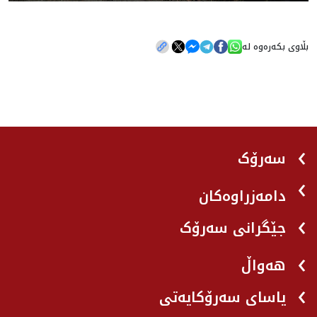
بڵاوی بکەرەوە لە
سەرۆک
دامەزراوەکان
جێگرانی سه‌رۆک
هه‌واڵ
یاسای سەرۆکایەتی