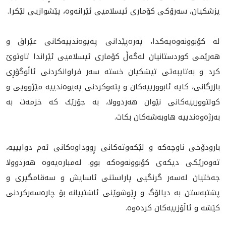
پزشکیان، سەرۆکی کۆماری ئیسلامیی ئێرانه‌وه‌، پێشوازیی لێكرا.
لە کۆبوونەوه‌يه‌كدا، پەرەپێدانی پەیوەندییەکانی عێراق و
هەرێمی کوردستانيان لەگەڵ کۆماری ئیسلامیی ئێراندا تاوتوێ
کرد و بەتایبەتی تیشکيان خستە سەر فراوانکردنی ئاڵوگۆڕی
بازرگانی، کایە ئابوورییەکان و پتەوکردنی پەیوەندییە مێژوویی و
کولتوورییەکانی نێوان هەردوولا، بە جۆرێك کە خزمەت بە
بەرژەوەندییە هاوبەشەکان بکات.
بارودۆخی ناوچەکە و لێکەوتەکانی ڕووداوەکانی ئەم دوایییە،
تەوەرێکی دیکەی کۆبوونەوەکە بوو. له‌مباره‌يه‌وه‌ هەردوولا
جەختیان لەسەر گرنگیی پاراستنی ئاسایش و سەقامگیری و
پشتبەستن بە دیالۆگ و ڕێوشوێنى ئاشتيیانە بۆ چارەسەرکردنی
کێشە و ئاڵۆزییەکان کردەوە.