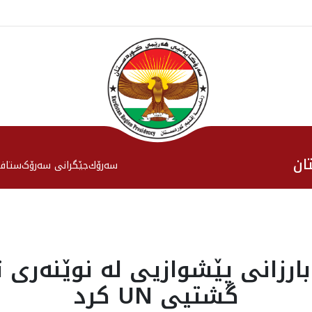
ان
سەرۆك
جێگرانی سه‌رۆک
ستاف
ارزانى پێشوازيى له‌ نوێنەری 
گشتيی UN كرد