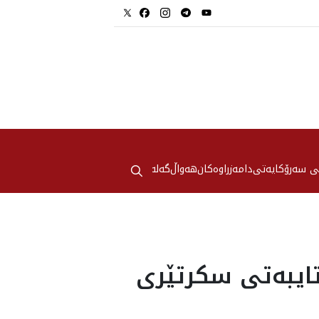
⚲
ی سەرۆکایەتی
دامەزراوەکان
هه‌واڵ
گەلەری
تایبەتی سکرتێری