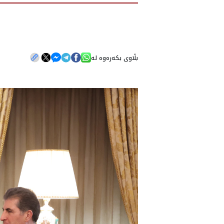
بڵاوی بکەرەوە لە