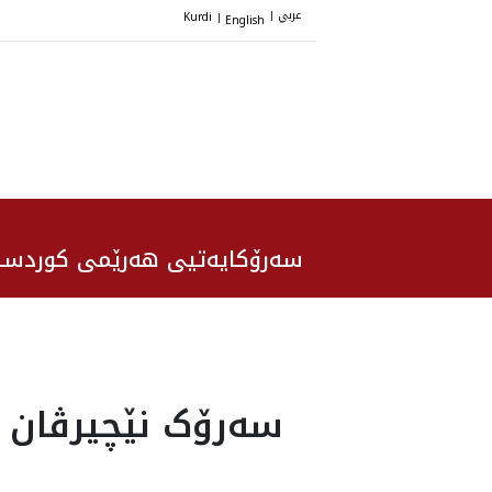
عربي
Kurdi
English
|
|
سەرۆکایەتیی هەرێمی کوردست
سەرۆک نێچيرڤان ب