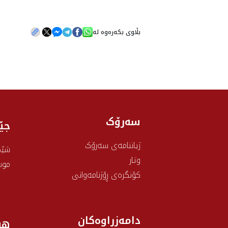
بڵاوی بکەرەوە لە
سەرۆک
جێ
ژیاننامەی سەرۆک
شێخ
وتار
موس
کۆنگرەی ڕۆژنامەوانی
دامەزراوەکان
هه