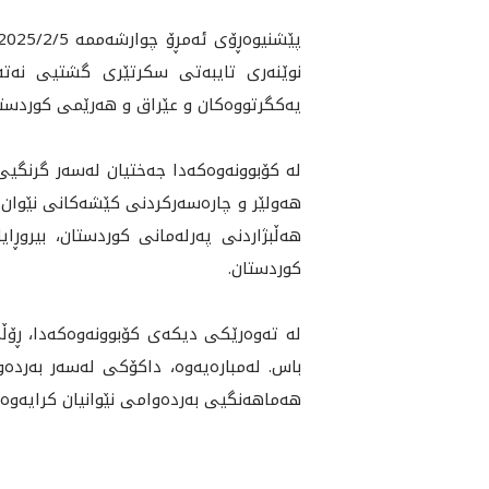
نوێنەری تایبەتی سکرتێری گشتيی نەتەو
یەکگرتووەکان و عێراق و هەرێمی کوردستان
له‌ كۆبوونه‌وه‌كه‌دا جەختیان لەسەر گرنگي
هەولێر و چاره‌سه‌ركردنى كێشه‌كانى نێوان هه
هه‌ڵبژاردنى په‌رله‌مانى كوردستان، بيروڕ
كوردستان.
له‌ ته‌وه‌رێكى ديكه‌ى كۆبوونه‌وه‌كه‌دا، ڕ
باس. له‌مباره‌يه‌وه‌، داكۆكى لەسەر بەر
هەماهەنگيی بەردەوامى نێوانيان کرايه‌وه‌.