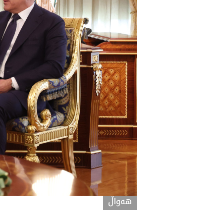
هه‌واڵ