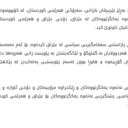
پێشنيوه‌ڕۆى ئه‌مڕۆ چوارشه‌ممه‌ 2025/2/5 به‌ڕێز نێچيرڤان بارزانى، سەرۆکی هەرێمی کوردستان، له
ە یەکگرتووەکان لە عێراق، دۆخى عێراق و هه‌رێمى كوردستان 
یان تاوتوێ کرد.
ی پاراستنى سەقامگیريی سیاسی له‌ عێراق كرده‌وه‌، بۆ ئه‌م مه‌به‌س
‌ردوولايان به‌ گفتوگۆ و لێكگه‌يشتن به‌ پێويست زانى. هه‌روه‌ها ده‌ر
ايان گۆڕييه‌وه‌ و هاوڕا بوون له‌سه‌ر پێويستيى په‌له‌كردن له‌ پێك
ۆڵی نەتەوە یەکگرتووەکان و ڕێکخراوە مرۆییەکان و دۆخى ئاواره‌ و په‌ن
دەواميی پشتگیريی نەتەوە یەکگرتووەکان بۆ عێراق و هەرێمی کوردس