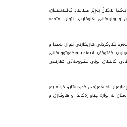
‌ كۆبوونه‌وه‌يه‌كدا له‌گه‌ڵ به‌ڕێز محه‌مه‌د ئه‌لحه‌سسان،
و بواره‌كانى هاوکاريی نێوان نەتەوە
ته‌ش، پتەوکردنی هاريكاريى نێوان بەغدا و
باره‌ى گفتوگۆى لايه‌نه‌ سه‌ركه‌وتووه‌كانى
هێنانى كابينه‌ى نوێى حكوومه‌تى هه‌رێمى
ابه‌ران له‌ هه‌رێمى كوردستان، خرانە به‌ر
تان لە بوارە جیاوازەکاندا و هاوکاری و