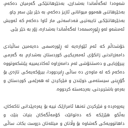
شه‌وه‌دا له‌گه‌ڵماندا به‌شدارن، به‌خێرهاتنێكی گه‌رمیان ده‌كه‌م،
به‌خێرهاتنی هه‌موو میوانانی ئازیز ده‌كه‌م، به خێر بێن سه‌ر چاو.
به‌خێرهاتنێكی تایبه‌تیی قه‌داسه‌تی مار ئاوا ده‌كه‌م كه‌ ئه‌ویش
ئه‌مشه‌و له‌و ڕێوڕه‌سمه‌دا له‌گه‌ڵماندا به‌شداره‌، زۆر به‌ خێر بێی.
خۆشحاڵم که‌ ئەم ئێواره‌یه‌ له‌ ڕێوره‌سمى دەیەمین ساڵیادی
دامەزراندنی زانکۆی ئەمه‌ریکیی کوردستان به‌شدارم. به‌ گه‌رمی
پیرۆزبایی و ده‌ستخۆشی لەم دامەزراوە ئەکادیمییە پێشكه‌وتووه‌
ده‌که‌م کە لە ماوەی دە ساڵی ڕابردوودا، بیرۆکەیەکی تازه‌ى بۆ
گۆڕینی سیستەمی خوێندن و فێركردن لە هەرێمی کوردستان و
به‌ره‌و باشتربردنی، بەرجەستە کردووە.
پەروەردە و فێركردن تەنها ئامرازێک نییە بۆ پەرەپێدانی تاکەکان،
بەڵکو هێزێکە کە دەتوانێت کۆمەڵگەکان بنیات بنێت و
داهاتوویەکی گەشاوە بۆ وڵاتان و میلله‌تان دروست بکات. ساڵی