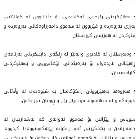
• بەهێزکردنی ژێرخانی ئەکادیمی، بۆ دڵنیابوون لە کوالێتيی
به‌رزى پەروەردە و فێربوون لە هەموو دامەزراوەكانى پەروەردە و
فێركردن له‌ هەرێمى كوردستان.
• وەبەرهێنان لە کادیری وانەبێژ لە ڕێگەی دابینکردنی بەرنامەی
ڕاهێنانی بەردەوام بۆ پەرەپێدانی لێهاتوویی و بەهێزکردنی
کارامەیييان.
• هه‌روه‌ها به‌هێزبوونى زانكۆكانمان به‌ شێوه‌يه‌ك له‌ وڵاتانى
ناوچه‌كه‌ و له‌ جيهانه‌وه‌، قوتابيان بێن و ڕوويان تێ بكه‌ن.
سوپاس و پێزانين بۆ هەموو ئەوانه‌ى کە بەشدارییان لە
دامەزراندن و پشتگیريی ئەم زانکۆیە پێشكه‌وتووه‌دا كردووه‌.
سوپاس و پێزانين بۆ هەموو ئەوانەی کار دەکەن بۆ باشترکردنی