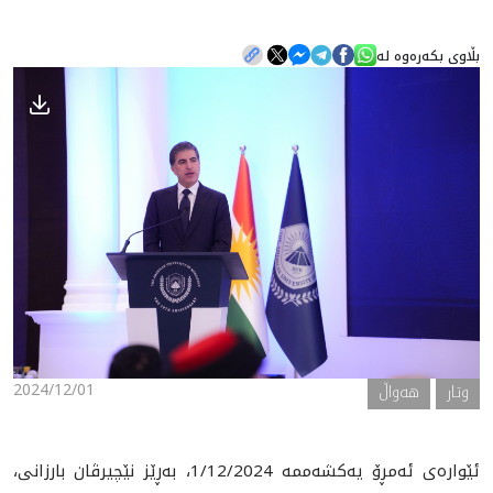
بڵاوی بکەرەوە لە
هه‌واڵ
گەلەری
2024/12/01
وتار
هه‌واڵ
ئێواره‌ی ئه‌مڕۆ یه‌كشه‌ممه‌ 1/12/2024، به‌ڕێز نێچیرڤان بارزانی،