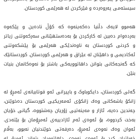
سیستەمی پەروەردە و فێركردن لە هه‌رێمی کوردستان.
هه‌موو لايه‌ك دڵنيا ده‌كه‌ينه‌وه‌ کە كۆڵ ناده‌ين و پێكه‌وه‌
بەردەوام دەبین لە کارکردن بۆ بەدەستهێنانی سەرکەوتنی زیاتر
و کردنی کوردستان بە ناوەندێکی هەرێمی بۆ پێشكه‌وتنى
ئەکادیمی و داهێنان له‌ عێراق و هه‌رێمی كوردستان. كوردستانێك
كه‌ گه‌نجه‌كانى بتوانن داهاتوويه‌كى باشتر بۆ نه‌وه‌كانمان بنيات
بنێن.
گه‌لى كوردستان، دايكوباوک و باپیرانى ئه‌و قوتابيانه‌ى ئه‌مڕۆ له‌
زانكۆ باشه‌كانى وه‌ك زانكۆى ئه‌مه‌ريكيى كوردستان ده‌خوێنن،
چه‌ندين ده‌يه‌، ئازار و مه‌ينه‌تيى زۆريان چەشتووە، گیانی خۆیان
بەخت کردووە، بۆ ئەوەی ئەم ئازادییەى ئه‌مڕۆمان بۆ بێته‌دى.
ئەوان وه‌ك نه‌وه‌ى ئه‌مڕۆ، دەرفەتی خوێندنیان نەبوو، بەڵام
خەباتیان کرد بۆ ئەوەی نه‌وه‌ى داهاتوويان بتوانن ئەمڕۆ لە