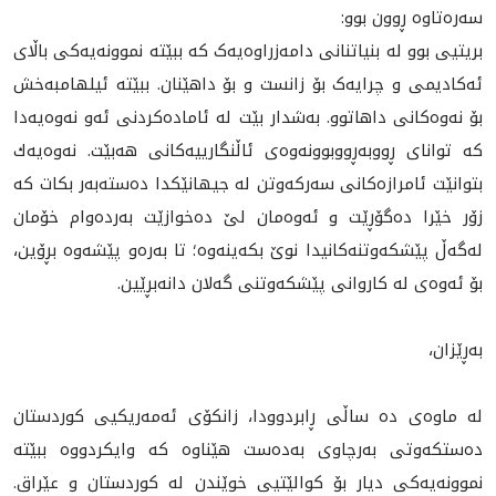
سەرەتاوە ڕوون بوو:
بريتيى بوو له‌ بنیاتنانی دامەزراوەیەک کە ببێتە نموونەیەکی باڵای
ئەکادیمی و چرایەک بۆ زانست و بۆ داهێنان. ببێته‌ ئیلهامبەخش
بۆ نەوەکانی داهاتوو. به‌شدار بێت له‌ ئاماده‌كردنى ئه‌و نه‌وه‌يه‌دا
كه‌ تواناى ڕووبەڕووبوونەوەی ئاڵنگارییەکانى هه‌بێت. نه‌وه‌يه‌ك‌
بتوانێت ئامرازەکانی سەرکەوتن لە جیهانێکدا ده‌سته‌به‌ر بكات کە
زۆر خێرا دەگۆڕێت و ئه‌وه‌مان لێ ده‌خوازێت به‌رده‌وام خۆمان
له‌گه‌ڵ پێشکه‌وتنه‌کانیدا نوێ بکه‌ینه‌وه‌؛ تا به‌ره‌و پێشه‌وه‌ بڕۆین،
بۆ ئه‌وه‌ی له‌ كاروانی پێشكه‌وتنی گه‌لان دانه‌بڕێین.
به‌ڕێزان،
لە ماوەی دە ساڵی ڕابردوودا، زانکۆی ئەمه‌ریکیی کوردستان
دەستکەوتی بەرچاوی بەدەست هێناوە کە وايكردووه‌ ببێته‌
نموونەیەکی ديار بۆ کوالێتیی خوێندن له‌ كوردستان و عێراق.