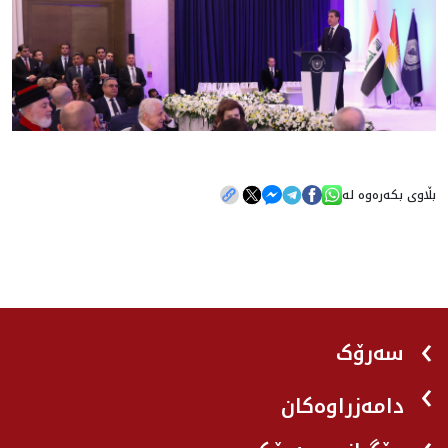
بڵاوی بکەرەوە لە
سەرۆک
دامەزراوەکان