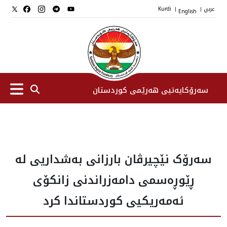
عربي
English
Kurdi
|
|
سەرۆکایەتیی هەرێمی کوردستان
سەرۆك
سەرۆک نێچیرڤان بارزانی بەشداریی لە
جێگرانی سه‌رۆک
ڕێوڕەسمی دامەزراندنی زانکۆی
ستافی سەرۆکایەتی
ئەمەریکیی کوردستاندا کرد
دامەزراوەکان