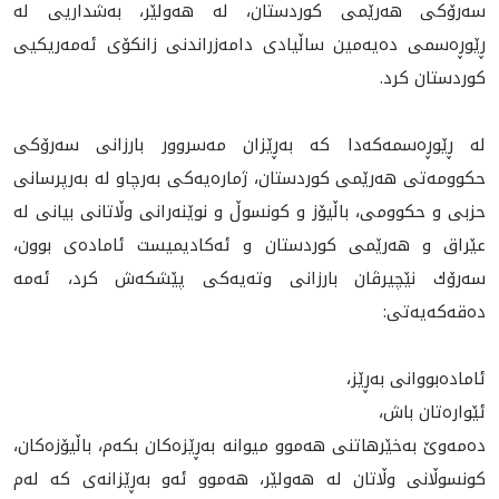
سه‌رۆكی هه‌رێمی كوردستان، له‌ هه‌ولێر، به‌شداریی له‌
ڕێوڕه‌سمی ده‌یه‌مین ساڵیادی دامه‌زراندنی زانكۆی ئه‌مه‌ریكیی
كوردستان كرد.
له‌ ڕێوڕه‌سمه‌كه‌دا كه‌ به‌ڕێزان مه‌سروور بارزانی سه‌رۆكی
حكوومه‌تی هه‌رێمی كوردستان، ژماره‌یه‌كی به‌رچاو له‌ به‌رپرسانی
حزبی و حكوومی، باڵیۆز و كونسوڵ و نوێنه‌رانی وڵاتانی بیانی له‌
عێراق و هه‌رێمی كوردستان و ئه‌كادیمیست ئاماده‌ی بوون،
سه‌رۆك نێچیرڤان بارزانی وته‌یه‌كی پێشكه‌ش كرد، ئه‌مه‌
ده‌قه‌كه‌یه‌تی:
ئامادەبووانی بەڕێز،
ئێواره‌تان باش،
ده‌مه‌وێ به‌خێرهاتنی هه‌موو میوانه‌ به‌ڕێزه‌كان بكه‌م، باڵیۆزه‌كان،
كونسوڵانی وڵاتان له‌ هه‌ولێر، هه‌موو ئه‌و به‌ڕێزانه‌ی كه‌ له‌م