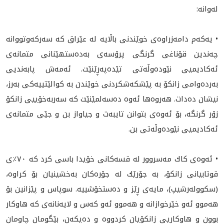
لەوانه‌:
• يه‌كه‌م دامه‌زراوه‌ى خوێندنى باڵايه‌ له‌ عێراق كه‌ سه‌ركه‌وتووانه‌
چه‌ندین قۆناغى گرنگى پرۆسه‌ى به‌ده‌ستهێنانى متمانەی
ئەکادیميی نێوده‌وڵه‌تى تێده‌په‌ڕێنێت. ئه‌مه‌ش پابه‌نديى
به‌رده‌وامى زانكۆ به‌ پێشكه‌شكردنى خوێندن به‌ كوالێتييه‌كى به‌رز،
نيشان ده‌دات. هه‌روه‌ها ئه‌وه‌ ده‌سه‌لمێنێت كه‌ سه‌ربه‌خۆييى زانكۆ
زۆر گرنگه،‌ بۆ ئه‌وه‌ى بتوانن تايبه‌ت و جياواز بن و جێى متمانه‌ى
ئه‌كاديميى نێوده‌وڵه‌تى بن.
• ئه‌وه‌ى كاك مه‌سروور له‌ قسه‌كانی خۆیدا باسى كرد كه‌ ٧٠٪ی
قوتابيانى زانكۆ، به‌ جۆرێك له‌ جۆره‌كان به‌خشينيان بۆ كراوه‌،
(سكووله‌رشيپ‌)، مايه‌ى ڕێز و ده‌ستخۆشييه‌. سوپاس و پێزانين بۆ
هه‌موو ئه‌و خێرخوازانه‌ و هه‌موو ئه‌و كه‌س و لايه‌نانه‌ی كه‌ هاوكار
بوون و هاوكاریی زانكۆیان كردووه‌ و ده‌یكه‌ن، بێگومان چاومان