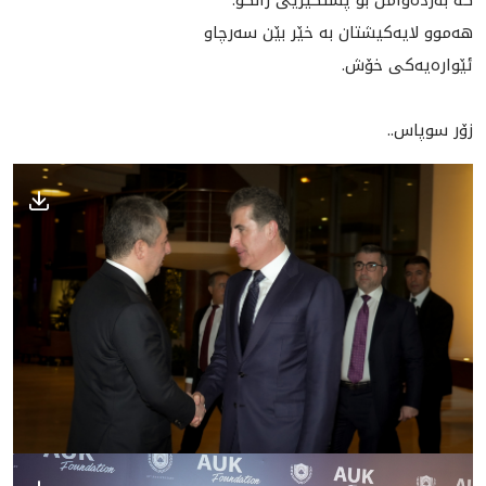
هه‌موو لایه‌كیشتان به‌ خێر بێن سه‌رچاو
ئێواره‌یه‌كی خۆش.
زۆر سوپاس..