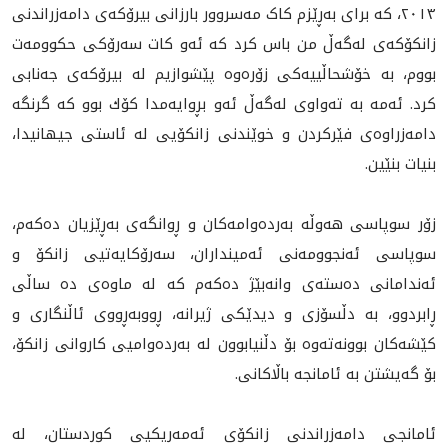
٢٠١٣، كه‌ برای به‌ڕێزم کاک مه‌سروور بارزانی بیرۆکەی دامەزراندنی
زانکۆکه‌ی له‌گه‌ڵ من باس كرد كه‌ ئه‌و كات سه‌رۆكی حكوومه‌ت
بووم، به‌ خۆشحاڵييه‌كی زۆره‌وه‌ پێشوازیم له‌ بیرۆكه‌ی جه‌نابی
كرد. ئه‌مه‌ به‌ ته‌واوى له‌گه‌ڵ ئه‌و بڕوايه‌مدا كۆك بوو كه‌ گرنگه‌
دامەزراوەی فێركردن و خوێندنى زانكۆيى له‌ ئاستی جیهانیدا،
بنيات بنێين.
زۆر سوپاسی هەوڵە به‌رده‌وامه‌کان و ڕوانگه‌ی بەڕێزیان ده‌كه‌م،
سوپاسی ئەنجوومەنی ئەمینداران، سه‌رۆکایه‌تیی زانکۆ و
ئەندامانی دەستەی وانەبێژ ده‌که‌م کە له‌ ماوه‌ی ده‌ ساڵی
ڕابردوو، بە دڵسۆزی و دیدێکی ژیرانه‌، ڕووبەڕووی ئاڵنگارى و
کێشەکان بوونەتەوە بۆ دڵنیابوون لە بەردەوامیی کاروانی زانکۆ،
بۆ گه‌يشتن به‌ ئامانجه‌ باڵاکانی.
ئامانجى دامه‌زراندنى زانكۆى ئه‌مه‌ريكيى كوردستان، لە