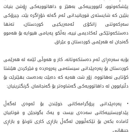
پێشکەوتوو، ئابوورییەکی بەهێز و داهاتوویەکی ڕۆشن بنیات
بنێین کە شایستەی قوربانیدانی ئەم گەلە خۆڕاگره‌ بێت. چیرۆکی
سەرکەوتنی زانکۆی ئه‌مه‌ریکیی کوردستان، تەنها
دەستکەوتێکی ئەکادیمی نییە، بەڵکو پەیامی هیوایە بۆ هەموو
گەنجان‌‌‌ لە هه‌رێمى کوردستان و عێراق.
بۆيه‌ سەرەڕای ئەم دەستکەوتانە، كار و هه‌وڵى ئێمە لە هه‌رێمى
كوردستان بۆ پەرەپێدانی سیستەمی پەروەردە و فێركردن هێشتا
کۆتایی نەهاتووە. زۆر شت هەیە کە دەبێت بەدەست بهێنرێت بۆ
دڵنیابوون لە داهاتوویەکی گەشاوەتر بۆ گەنجانمان. گرنگترینيان:
• پەرەپێدانی پرۆگرامەکانی خوێندن بۆ ئەوەی لەگەڵ
پێداویستییەکانی سەدەی بیست و یەک بگونجێن و قوتابيان
ئامادە بکه‌ن بۆ تێکەڵبوون لەگەڵ بازاڕی کاری ناوخۆ و بازاڕی
جیهانی.