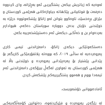
له‌وه‌یه‌ كه‌ زیاتریش بیكه‌ن. پشتگيريى ئه‌و به‌ڕێزانه‌، واى كردووه‌
دەرفەت بۆ قوتابيانى پێکهاتە جیاوازەکانی هه‌رێمی كوردستان و
عێراق بڕەخسێت تاوه‌كوو بتوانن له‌و زانكۆ‌ پێشكه‌وتووه‌ درێژه‌ به‌
خوێندنی خۆیان بده‌ن. دووباره‌ سوپاستان ده‌كه‌م، هيوادارم
به‌رده‌وام بن و خه‌ڵكى ديكه‌ش ئه‌م ده‌ستپێشخه‌رييه‌ بكه‌ن.
ده‌ستكه‌وتێكى ديكه‌ى زانكۆ، دامەزراندنی تیمی کاری
پەروەردەيه‌ لە ساڵی ٢٠١٩، کە بووەتە پلاتفۆرمێکی کاریگەر بۆ
پێدانی پێشنیار بۆ پەرەپێدانی پەروەردە و خوێندنی باڵا لە
هەرێمى كوردستان. به‌ ته‌واوى له‌گه‌ڵ بيرۆكه‌ى دامه‌زراندنى ئه‌م
تيمه‌دا بووم و هه‌موو پشتگيرييه‌كم پێشكه‌ش كردن.
ئامادەبووانی خۆشەویست،
لە ڕێگەی پەروەردە و فێركردنه‌وە، دەتوانین کۆمەڵگەیەکی