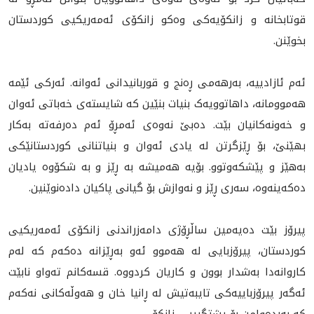
قوتابخانه‌ و زانكۆیه‌كی وه‌كو زانكۆی ئه‌مه‌ریكیی كوردستان
بخوێنن.
ئەم ئازادییە، بەرهەمی ڕه‌نج و قوربانیدانی ئەوانە. ئەرکی ئێمە
هه‌موومانه‌، داهاتوویەک بنیات بنێین کە شایستەی خه‌باتى ئەوان
و خەونەکانیان بێت. ده‌بێ نه‌وه‌ى ئه‌مڕۆ ئەم دەرفەتە بەکار
بهێنێ، بۆ ڕێزگرتن لە یادی ئەوان و بنیاتنانی کوردستانێکی
به‌هێز و پێشكه‌وتوو. بۆيه‌ هه‌ميشه‌ به‌ ڕێز و به‌ شكۆوه‌ ياديان
ده‌كه‌ينه‌وه‌، سه‌رى ڕێز و نه‌وازش بۆ گيانى پاكيان داده‌نوێنين.
پیرۆز بێت دەیەمین ساڵڕۆژی دامەزراندنی زانکۆی ئەمه‌ریکيی
کوردستان، پیرۆزبایی له‌ هه‌موو ئه‌و به‌ڕێزانه‌ ده‌كه‌م كه‌ له‌م
كاروانه‌دا به‌شدار بوون و كاریان كردووه‌. قسه‌كانم ته‌واو نابێت
ئه‌گه‌ر پیرۆزباییه‌كی تایبه‌تیش له‌ ڕانیا خان و هه‌وڵه‌كانی نه‌كه‌م
كه‌ به‌رده‌وامن بۆ پشتگیریی زانكۆ.