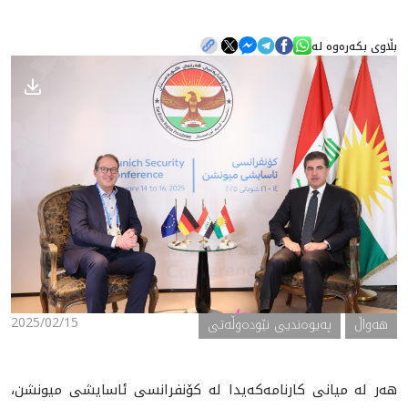
بڵاوی بکەرەوە لە
هه‌واڵ
گەلەری
2025/02/15
هه‌واڵ
په‌یوه‌ندیی نێوده‌وڵه‌تی
هه‌ر له‌ ميانى كارنامه‌كه‌يدا له‌ کۆنفرانسی ئاسایشی میونشن،