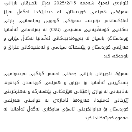
ئێواره‌ى ئەمڕۆ شەممە 2025/2/15 بەڕێز نێچیرڤان بارزانی،
سەرۆکی هەرێمی کوردستان، له‌ ديدارێکدا لەگەڵ بەڕێز
ئەلێکساندەر دۆبرینت، سەرۆکی گرووپی پەرلەمانیی پارتی
یەکێتیی کۆمەڵایەتیی مەسیحی (CSU) لە پەرلەمانی ئەڵمانیا
(بوندستاگ)، باسيان له‌ پەیوەندیيه‌كانى ئه‌ڵمانيا له‌گه‌ڵ عێراق و
هەرێمی کوردستان و پێشهاتە سیاسی و ئەمنییەکانی عێراق و
ناوچەکە، كرد.
سەرۆک نێچیرڤان بارزانی جەختی لەسەر گرنگیی بەردەواميی
پشتگیریی ئەڵمانیا بۆ عێراق و هەرێمی کوردستان کردەوە،
بەتایبەتی لە بواری ڕاهێنانی هێزەکانی پێشمەرگە و بەهێزکردنی
ژێرخانی ئەمنيدا، هه‌روه‌ها ئاماژەی بە خواستی هەرێمى
كوردستان بۆ فراوانکردنی ئاسۆی هاوکاری لەگەڵ ئەڵمانیا لە
هەموو کەرتەکاندا کرد.