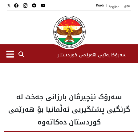
عربي
English
Kurdi
|
|
سەرۆکایەتیی هەرێمی کوردستان
سەرۆك
سەرۆک نێچیرڤان بارزانی جه‌خت له‌
جێگرانی سه‌رۆک
گرنگيى پشتگيريى ئه‌ڵمانيا بۆ هه‌رێمى
ستافی سەرۆکایەتی
كوردستان ده‌كاته‌وه‌
دامەزراوەکان