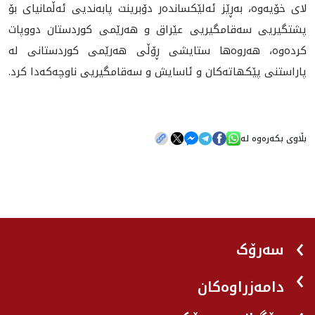
لاى خۆیەوە، بەڕێز ئەلێکساندەر دۆبرینت پابەندیی ئەڵمانیای بۆ
پشتگیریی سەقامگیریی عێراق و هەرێمی کوردستان دووپات
کردەوە، هەروەها ستایشی ڕۆڵی هەرێمی كوردستانى لە
پاراستنی پێكهاته‌كان و ئاسایش و سەقامگیريی ناوچەکەدا كرد.
بڵاوی بکەرەوە لە
سەرۆک
دامەزراوەکان