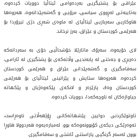
عێراقی بۆ پشتيگريى بەردەوامی ئیتاڵیا دووپات کردەوە،
بەتایبەتى لەڕووى سیاسی، مرۆیی و گەشەپێدانه‌وه‌، هه‌روه‌ها
هاوکاریی سەربازیی ئیتاڵیاى لە ماوەی شەڕی دژی تیرۆردا بۆ
هەرێمی کوردستان و عێراق، به‌رز نرخاند.
لای خۆیەوە، سه‌رۆك ماتارێلا خۆشحاڵیی خۆی به‌ سه‌ردانه‌كه‌
دەربڕی و جەختی لە پابەنديی وڵاتەکەی بۆ پشتگيرى له‌ ئارامی،
سەقامگیری و گەشەپێدانی عێراق و هەرێمی کوردستان
کردەوە. هه‌روه‌ها ستايش و پێزانينى ئيتاڵياى بۆ هەرێمی
کوردستان وه‌ك پارێزەر و لانکەی پێكه‌وه‌ژيان و پێکهاتە
جیاوازەکان لە ناوچەکەدا، دووپات كرده‌وه‌.
تاوتوێکردنی دوایین پێشهاتەكانى ڕۆژهه‌ڵاتى ناوه‌ڕاست،
ته‌وه‌رێكى ديكه‌ى كۆبوونه‌وه‌كه‌ بوو. له‌مباره‌يه‌وه‌ هەردوولا هاوڕا
بوون لەسەر گرنگیی پاراستنى ئاشتى و سه‌قامگيرى.