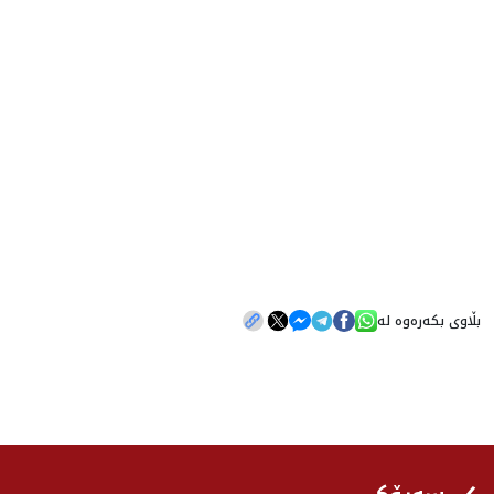
بڵاوی بکەرەوە لە