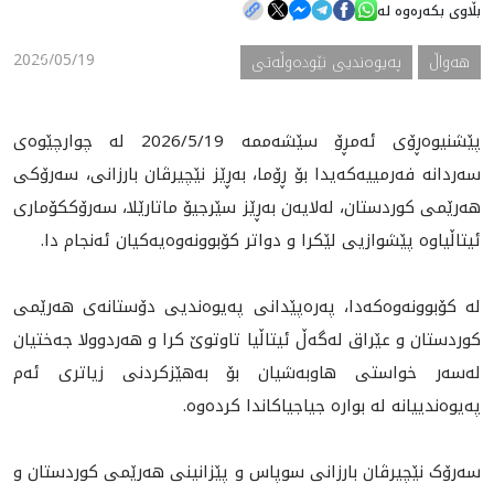
بڵاوی بکەرەوە لە
2026/05/19
هه‌واڵ
په‌یوه‌ندیی نێوده‌وڵه‌تی
هه‌واڵ
گەلەری
پێشنیوەڕۆی ئەمڕۆ سێشەممە 2026/5/19 لە چوارچێوەی
سەردانە فەرمییەکەیدا بۆ ڕۆما، بەڕێز نێچیرڤان بارزانی، سەرۆکی
هەرێمی کوردستان، لەلایەن بەڕێز سێرجیۆ ماتارێلا، سەرۆککۆماری
ئیتاڵیاوە پێشوازیی لێکرا و دواتر کۆبوونەوەیەکیان ئەنجام دا.
لە کۆبوونەوەکەدا، پەرەپێدانی پەیوەندیى دۆستانه‌ى هەرێمی
کوردستان و عێراق لەگەڵ ئیتاڵیا تاوتوێ کرا و هەردوولا جەختیان
لەسەر خواستی هاوبەشیان بۆ بەهێزکردنی زیاتری ئەم
پەیوەندییانە لە بوارە جیاجیاکاندا کردەوە.
سەرۆک نێچیرڤان بارزانی سوپاس و پێزانینی هەرێمی کوردستان و