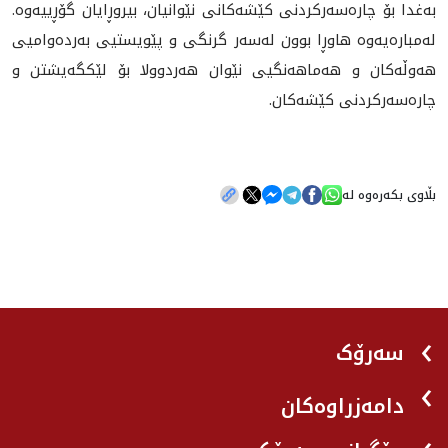
به‌غدا بۆ چاره‌سه‌ركردنى كێشه‌كانى نێوانيان، بيروڕايان گۆڕييه‌وه‌.
له‌مباره‌يه‌وه‌ هاوڕا بوون لەسەر گرنگى و پێویستیی بەردەوامیی
هه‌وڵه‌كان و هەماهەنگيی نێوان هه‌ردوولا بۆ لێكگه‌يشتن و
چاره‌سه‌ركردنى كێشه‌كان.
بڵاوی بکەرەوە لە
سەرۆک
دامەزراوەکان