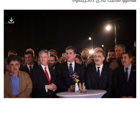
هه‌موو ساڵێک یادی ده‌کرێته‌وه‌.