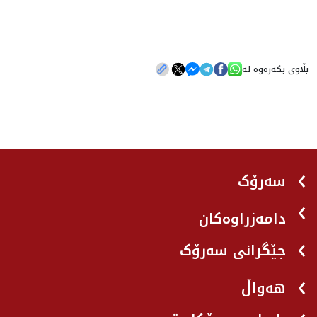
بڵاوی بکەرەوە لە
سەرۆک
دامەزراوەکان
جێگرانی سه‌رۆک
هه‌واڵ