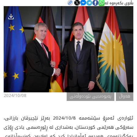
بڵاوی بکەرەوە لە
هه‌واڵ
گەلەری
2024/10/08
هه‌واڵ
په‌یوه‌ندیی نێوده‌وڵه‌تی
ئێواره‌ى ئه‌مڕۆ سێشه‌ممه‌ 2024/10/8 به‌ڕێز نێچيرڤان بارزانى،
سه‌رۆكى هه‌رێمى كوردستان، به‌شدارى له‌ ڕێوڕه‌سمى يادى ڕۆژى
يه‌كگرتنه‌وه‌ى هه‌ردوو ئه‌ڵمانيادا كرد كه‌ له‌لايه‌ن كونسوڵخانه‌ى