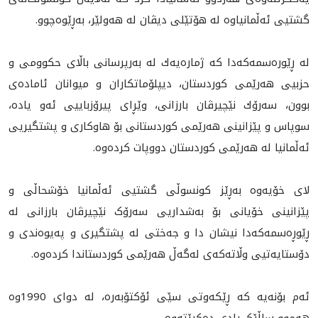
گشتيى ئه‌ڵمانياوه‌ له‌ هۆتێلى ديڤان له‌ هه‌ولێر، به‌ڕێوه‌چوو.
له‌ ڕێوره‌سمه‌كه‌دا كه‌ ژماره‌يه‌ك له‌ به‌رپرسانى باڵاى حکوومی و
حزبیی هه‌رێمى كوردستان، ديپلۆماتكاران و ميوانان ئاماده‌ى
بوون، سه‌رۆك نێچيرڤان بارزانى، وێڕاى پيرۆزباييى ئه‌و ياده،
سوپاس و پێزانينى هه‌رێمى كوردستانى بۆ هاوكارى و پشتگيريى
ئه‌ڵمانيا له‌ هه‌رێمى كوردستان دووپات كرده‌وه‌.
لای خۆیه‌وه‌ به‌ڕێز کونسوڵی گشتیی ئه‌ڵمانیا خۆشحاڵی و
پێزانینی خۆیانی بۆ به‌شداریی سه‌رۆک نێچیرڤان بارزانی له‌
ڕێوڕه‌سمه‌که‌دا نیشان دا و جه‌ختی له‌ پشتگیری و په‌یوه‌ندی و
دۆستایه‌تیی وڵاته‌که‌ی له‌گه‌ڵ هه‌رێمی کوردستاندا‌ کرده‌وه‌.
ئه‌م بۆنه‌یه‌ که‌ ڕێکه‌وتی سێی ئۆکتۆبه‌ره‌، له‌ دوای 1990‌وه‌