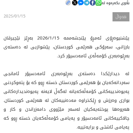
بڵاوی بکەرەوە لە
2026/01/15
هه‌واڵ
هه‌واڵ
گەلەری
پێشنيوه‌ڕۆى ئه‌مڕۆ پێنجشه‌ممه‌ 2026/1/15 به‌ڕێز نێچيرڤان
بارزانى، سه‌رۆكى هه‌رێمى كوردستان، پێشوازیى له‌ ده‌سته‌ى
به‌ڕێوه‌به‌رى كۆمه‌ڵه‌ى ئامه‌دسپۆر كرد.
له‌ ديدارێكدا ده‌سته‌ى به‌ڕێوه‌به‌رى ئامه‌دسپۆر ئامانجى
سه‌ردانه‌كه‌يان بۆ هه‌رێمى كوردستان خسته‌ ڕوو كه‌ بۆ پته‌وكردنى
په‌يوه‌ندييه‌كانى كۆمه‌ڵه‌كه‌يانه‌ له‌گەڵ لايه‌نه‌ په‌يوه‌نديداره‌كانى
بوارى وه‌رزش و ڕێكخراوه‌ مه‌ده‌نييه‌كان له‌ هه‌رێمى كوردستان.
هه‌روه‌ها پوخته‌يه‌كيان له‌سه‌ر مێژووى دامه‌زراندن و كار و
چالاكييه‌كانى ئامه‌دسپۆر و په‌يامى كۆمه‌ڵه‌كه‌يان خسته‌ ڕوو كه‌
په‌يامى ئاشتى و برايه‌تييه‌.