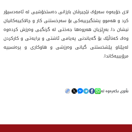
لاى خۆيه‌وه‌ سه‌رۆك نێچيرڤان بارزانى ده‌ستخۆشیى له‌ ئامه‌دسپۆر
كرد و هه‌موو پشتگيرييه‌كى بۆ سه‌رخستنى كار و چالاكييه‌كانيان
نيشان دا. به‌ڕێزيان هه‌روه‌ها جه‌ختى له‌ گرنگيى وه‌رزش كرده‌وه‌
وه‌ك كه‌ناڵێك بۆ گه‌ياندنى په‌يامى ئاشتى و برايه‌تى و كاركردن
له‌پێناو پێشخستنى گيانى وه‌رزشى و هاوكارى و پره‌نسيپه‌
مرۆييیه‌كاندا.
بڵاوی بکەرەوە لە