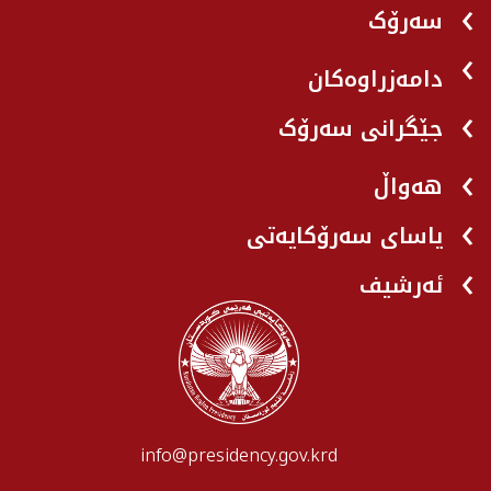
سەرۆک
دامەزراوەکان
جێگرانی سه‌رۆک
هه‌واڵ
یاسای سەرۆکایەتی
ئەرشیف
info@presidency.gov.krd