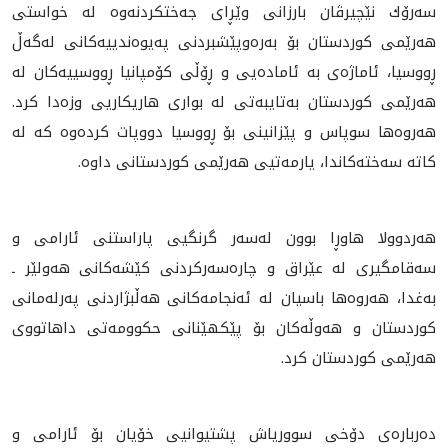
سه‌رۆك نێچيرڤان بارزانى وێڕاى جه‌ختكردنه‌وه‌ له‌ خواستى
هه‌رێمى كوردستان بۆ به‌ره‌وپێشبردنى په‌يوه‌ندييه‌كانى له‌گه‌ڵ
ڕووسيا، ئاماژه‌ى به‌ ئاماده‌يى و ڕۆڵى كۆمپانيا ڕووسييه‌كان له‌
هه‌رێمى كوردستان به‌تايبه‌تى له‌ بوارى هاريكاريى وزه‌دا كرد.
هه‌روه‌ها سوپاس و پێزانينى بۆ ڕووسيا دووپات كرده‌وه‌ كه‌ له‌
كاته‌ سه‌خته‌كاندا، يارمه‌تيى هه‌رێمى كوردستانى داوه‌.
هه‌ردوولا هاوڕا بوون له‌سه‌ر گرنگيى پاراستنى ئارامى و
سه‌قامگيرى له‌ عێراق و چاره‌سه‌ركردنى كێشه‌كانى هه‌ولێر ـ
به‌غدا، هه‌روه‌ها باسيان له‌ ئه‌نجامه‌كانى هه‌ڵبژاردنى په‌رله‌مانى
كوردستان و هه‌وڵه‌كان بۆ پێكهێنانى حكوومه‌تى داهاتووى
هه‌رێمى كوردستان كرد.
ده‌رباره‌ى دۆخى سوورياش پشتيوانيى خۆيان بۆ ئارامى و