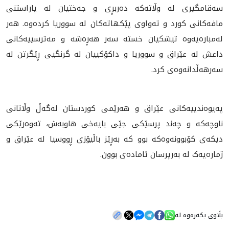
سه‌قامگيرى له‌ وڵاته‌كه‌ ده‌ربڕى و جه‌ختيان له‌ پاراستنى
مافه‌كانى كورد و ته‌واوى پێكهاته‌كان له‌ سووريا كرده‌وه‌. هه‌ر
له‌مباره‌يه‌وه‌ تیشكيان خسته‌ سه‌ر هه‌ڕه‌شه‌ و مه‌ترسييه‌كانى
داعش له‌ عێراق و سووريا و داكۆكييان له‌ گرنگيى ڕێگرتن له‌
سه‌رهه‌ڵدانه‌وه‌ى كرد.
په‌يوه‌ندييه‌كانى عێراق و هه‌رێمى كوردستان له‌گه‌ڵ وڵاتانى
ناوچه‌كه و چه‌ند پرسێكى جێى بايه‌خى هاوبه‌ش‌، ته‌وه‌رێكى
ديكه‌ى كۆبوونه‌وه‌كه‌ بوو که‌ به‌ڕێز باڵیۆزی ڕووسیا له‌ عێراق و
ژماره‌یه‌ک له‌ به‌رپرسان ئاماده‌ی بوون.
بڵاوی بکەرەوە لە