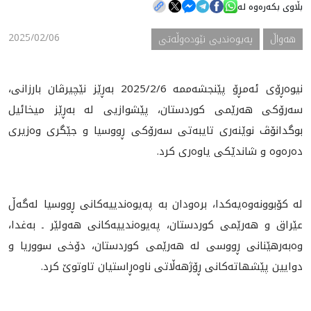
بڵاوی بکەرەوە لە
2025/02/06
هه‌واڵ
په‌یوه‌ندیی نێوده‌وڵه‌تی
هه‌واڵ
گەلەری
نيوه‌ڕۆى ئه‌مڕۆ پێنجشه‌ممه‌ 2025/2/6 به‌ڕێز نێچيرڤان بارزانى،
سه‌رۆكى هه‌رێمى كوردستان، پێشوازیی له‌ به‌ڕێز ميخائيل
بوگدانۆڤ نوێنه‌رى تايبه‌تى سه‌رۆكى ڕووسيا و جێگرى وه‌زيرى
ده‌ره‌وه‌ و شاندێكى ياوه‌رى كرد.
له‌ كۆبوونه‌وه‌يه‌كدا، بره‌ودان به‌ په‌يوه‌ندييه‌كانى ڕووسيا له‌گه‌ڵ
عێراق و هه‌رێمى كوردستان، په‌يوه‌ندييه‌كانى هه‌ولێر ـ به‌غدا،
وه‌به‌ر‌هێنانى ڕووسى له‌ هه‌رێمى كوردستان، دۆخى سووريا و
دوايين پێشهاته‌كانى ڕۆژهه‌ڵاتى ناوه‌ڕاستيان تاوتوێ كرد.