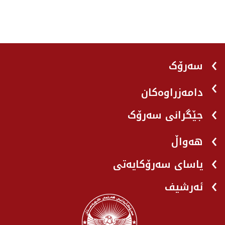
سەرۆک
دامەزراوەکان
جێگرانی سه‌رۆک
هه‌واڵ
یاسای سەرۆکایەتی
ئەرشیف