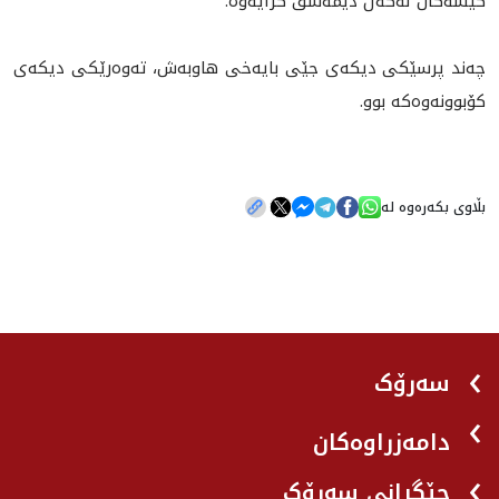
کێشەکان له‌گه‌ڵ ديمه‌شق کرایەوە.
چه‌ند پرسێكى ديكه‌ى جێى بايه‌خى هاوبه‌ش، ته‌وه‌رێكى ديكه‌ى
كۆبوونه‌وه‌كه‌ بوو.
بڵاوی بکەرەوە لە
سەرۆک
دامەزراوەکان
جێگرانی سه‌رۆک