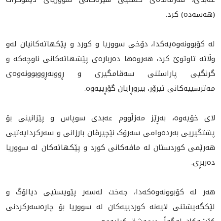
(هەسەدە) کرد.
لە کۆبوونەوەیەکدا، دۆخى سووریا و كورد و پێكهاته‌كانيان له‌و
وڵاته‌ تاوتوێ کرد، هه‌روه‌ها ده‌رباره‌ى پێشهاته‌كانى ناوچەکە و
گرنگیی پاراستنی سەقامگیری و ڕووبەڕووبوونەوەی
مەترسییەکانی تیرۆر، بيروڕايان گۆڕييه‌وه‌.
لای خۆیەوە، بەڕێز مەزڵووم عەبدی سوپاس و پێزانینی بۆ
پشتگیریی بەردەوامی سەرۆک نێچیرڤان بارزانی و سەرکردایەتیی
هەرێمی کوردستان له‌ مافه‌كانى كورد و پێكهاته‌كان له‌ سووريا
دەربڕی.
هەر لە کۆبوونەوەکەدا، جەخت لەسەر پێویستیی دیالۆگ و
لێکگەیشتنی لایەنە كوردييه‌كان له‌ سووريا بۆ چارەسەرکردنی