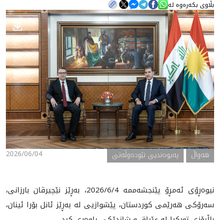
بڵاوی بکەرەوە لە
هه‌واڵ
گەلەری
2026/06/04
هه‌واڵ
په‌یوه‌ندیی نێوده‌وڵه‌تی
نیوەڕۆی ئەمڕۆ پێنجشەممە 2026/6/4، بەڕێز نێچیرڤان بارزانی،
سەرۆکی هەرێمی کوردستان، پێشوازیی لە بەڕێز ئانل بۆرا ئینان،
باڵیۆزی تورکیا لە عێراق و شاندێکی یاوەری کرد.