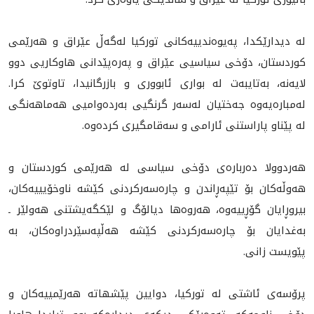
لە دیدارێكدا، پەیوەندییەکانی تورکیا لەگەڵ عێراق و هەرێمی
کوردستان، دۆخی سیاسیی عێراق و پەرەپێدانی هاوکاریی دوو
لایەنە، بەتایبەت لە بوارى ئابووری و بازرگانیدا، تاوتوێ کرا.
له‌مباره‌يه‌وه‌ جەختیان لەسەر گرنگیی بەردەوامیی هەماهەنگی
لە پێناو پاراستنی ئارامى و سەقامگیری کردەوە.
هه‌ردوولا دەربارەی دۆخی سیاسی لە هەرێمی کوردستان و
هه‌وڵه‌كان بۆ تێپەڕاندن و چارەسەرکردنی کێشە ناوخۆیییەکان،
بیروڕایان گۆڕییەوە، هەروەها دیالۆگ و لێکگەیشتنى هەولێر ـ
بەغدايان بۆ چارەسەرکردنی کێشە هەڵپەسێردراوەکان، به‌
پێويست زانى.
پرۆسه‌ی ئاشتی له‌ تورکیا، دوایين پێشهاتە هەرێمییەکان و