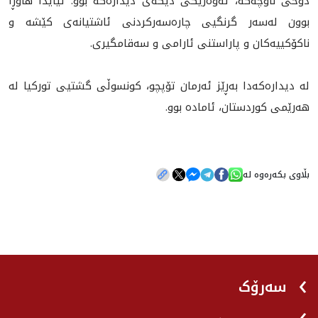
دۆخی ناوچەکە، تەوەرێکی دیکەی دیدارەکە بوو. تيايدا هاوڕا
بوون له‌سه‌ر گرنگیی چارەسەرکردنی ئاشتیانەی کێشە و
ناکۆکییەکان و پاراستنی ئارامی و سەقامگیرى.
له‌ ديداره‌كه‌دا بەڕێز ئەرمان تۆپچو، كونسوڵى گشتيى توركیا له‌
هه‌رێمى كوردستان، ئاماده‌ بوو.
بڵاوی بکەرەوە لە
سەرۆک