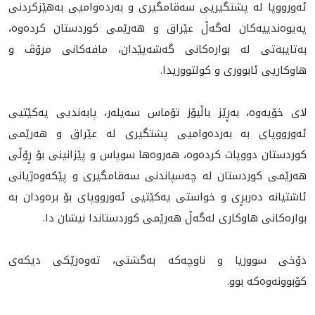
ئەورووپا لە پشتگیریی سەقامگیری و بەردەوامیی بەهێزکردنی
پەیوەندییەکان لەگەڵ عێراق و هەرێمی کوردستان کرده‌وه‌،
به‌تایبه‌تی لە بوارەکانی گەشەپێدان، مافەکانی مرۆڤ و
هاوکاریی ئابووری و کولتووریدا.
لای خۆیەوە، به‌ڕێز باڵیۆز تۆماس سەیلەر، پابه‌ندیی یه‌کێتیی
ئه‌ورووپای به‌ به‌رده‌وامیی پشتگیری له‌ عێراق و هه‌رێمی
کوردستان دووپات کرده‌وه‌، هه‌روه‌ها سوپاس و پێزانینی بۆ ڕۆڵی
هەرێمی کوردستان لە چەسپاندنی سەقامگیری و پێکەوەژیانی
ئاشتیانە دەربڕی و خواستی یەکێتیی ئەورووپای بۆ بره‌ودان بە
بوارەکانی هاوکاری لەگەڵ هەرێمی کوردستاندا نیشان دا.​​​​​​​​​​​​​​​​
دۆخی سووریا و ناوچه‌که به‌گشتی، ته‌وه‌رێکی دیکه‌ی
کۆبوونه‌وه‌که‌ بوو.