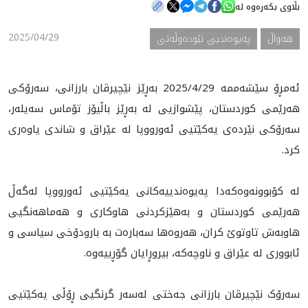
بڵاوی بکەرەوە لە
2025/04/29
هه‌واڵ
په‌یوه‌ندیی نێوده‌وڵه‌تی
هه‌واڵ
گەلەری
ئەمڕۆ سێشەممە 2025/4/29 بەڕێز نێچیرڤان بارزانی، سەرۆکی
هەرێمی کوردستان، پێشوازیی لە به‌ڕێز باڵیۆز تۆماس سەیلەر،
سەرۆکی نێرده‌ی یەکێتیی ئەورووپا لە عێراق و شاندی یاوەری
کرد.
لە کۆبوونه‌وه‌که‌دا پەیوەندییەکانی یەکێتیی ئەورووپا له‌گه‌ڵ
هەرێمی کوردستان و بەهێزکردنی هاوکاری و هەماهەنگیی
هاوبەش تاوتوێ کران، هەروەها سەبارەت بە بارودۆخی سیاسی و
ئابووری لە عێراق و ناوچەکە، بیروڕایان گۆڕییه‌وه‌.
سەرۆک نێچیرڤان بارزانی جه‌ختی له‌سه‌ر گرنگیی ڕۆڵی یەکێتیی