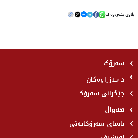
بڵاوی بکەرەوە لە
سەرۆک
دامەزراوەکان
جێگرانی سه‌رۆک
هه‌واڵ
یاسای سەرۆکایەتی
ئەرشیف