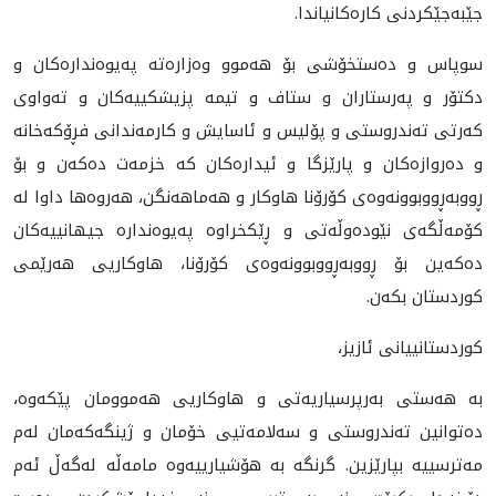
جێبەجێکردنی کارەکانیاندا.
سوپاس و ده‌ستخۆشى بۆ هه‌موو وه‌زاره‌ته‌ په‌يوه‌نداره‌كان و
دكتۆر و په‌رستاران و ستاف و تيمه‌ پزيشكييه‌كان و ته‌واوى
كه‌رتى ته‌ندروستى و پۆليس و ئاسايش و كارمه‌ندانى فڕۆكه‌خانه‌
و ده‌روازه‌كان و پارێزگا و ئيداره‌كان كه‌ خزمه‌ت ده‌كه‌ن و بۆ
ڕووبه‌ڕووبوونه‌وه‌ى كۆرۆنا هاوكار و هه‌ماهه‌نگن، هه‌روه‌ها داوا له‌
كۆمه‌ڵگه‌ى نێوده‌وڵه‌تى و ڕێكخراوه په‌يوه‌نداره‌ جيهانييه‌كان
ده‌كه‌ين بۆ ڕووبه‌ڕووبوونه‌وه‌ى كۆرۆنا، هاوكاريى هه‌رێمى
كوردستان بكه‌ن.
کوردستانیيانی ئازیز،
بە هەستی بەرپرسیاریەتی و هاوکاریی هەموومان پێکەوە،
دەتوانین تەندروستی و سەلامەتیی خۆمان و ژینگەکەمان لەم
مەترسییە بپارێزین. گرنگە بە هۆشیارییەوە مامەڵە لەگەڵ ئەم