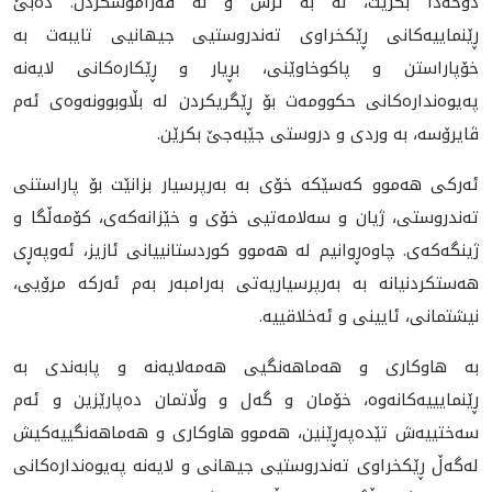
دۆخەدا بکرێت، نە به‌ ترس و نە فەرامۆشکردن. دەبێ
ڕێنماییەکانی ڕێکخراوی تەندروستیی جیهانیی تایبەت بە
خۆپاراستن و پاکوخاوێنی، بڕیار و ڕێکارەکانی لایەنە
پەیوەندارەکانى حكوومه‌ت بۆ ڕێگریکردن لە بڵاوبوونەوەی ئەم
ڤايرۆسه‌، بە وردی و دروستی جێبەجێ بکرێن.
ئەرکی هه‌موو كه‌سێكه‌ خۆی بە بەرپرسیار بزانێت بۆ پاراستنی
تەندروستی، ژیان و سەلامەتیی خۆی و خێزانەکەی، کۆمەڵگا و
ژینگەکەی. چاوەڕوانیم لە هه‌موو کوردستانیيانی ئازیز، ئەوپەڕی
هەستکردنیانە بە بەرپرسیاریەتی بەرامبەر بەم ئەرکە مرۆیی،
نيشتمانی، ئايينى و ئه‌خلاقييه‌.
به‌ هاوكارى و هه‌ماهه‌نگيى هه‌مه‌لايه‌نه‌ و پابه‌ندى به‌
ڕێنمايييه‌كانه‌وه‌، خۆمان و گه‌ل و وڵاتمان ده‌پارێزين و ئه‌م
سه‌ختييه‌ش تێده‌په‌ڕێنين، هه‌موو هاوکاری و هه‌ماهه‌نگییه‌کیش
له‌گه‌ڵ ڕێکخراوی ته‌ندروستیی جیهانی و لایه‌نه‌ په‌یوه‌نداره‌کانی