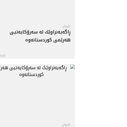
لێدوان
ڕاگه‌يه‌نراوێك له‌ سه‌رۆكايه‌تيى
هه‌رێمى كوردستانه‌وه‌
7/31
لێدوان