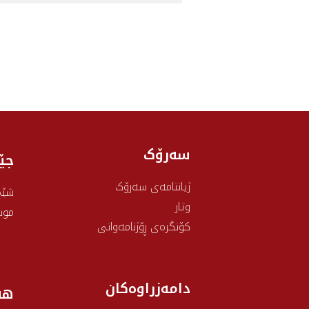
سەرۆک
جێ
ژیاننامەی سەرۆک
شێخ
وتار
موس
کۆنگرەی ڕۆژنامەوانی
دامەزراوەکان
هه