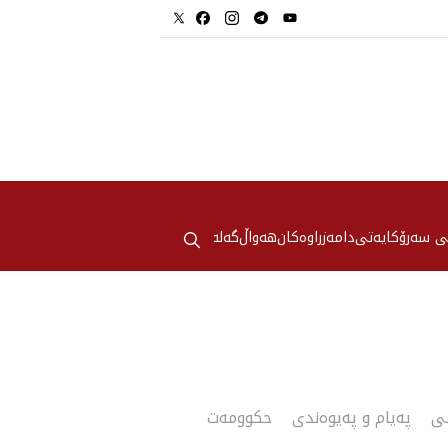
⚲
ی سەرۆکایەتی
دامەزراوەکان
هه‌واڵ
گەلەری
می
پەیام و پەیوەندی
حکوومه‌ت