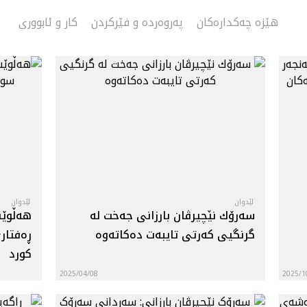
هێزە چەکدارەکان
په‌روه‌رده‌ و فێرکردن
کار و ئابووری
لێدوان
لێدوان
سه‌رۆك نێچيرڤان بارزانى جه‌خت له‌
هه‌ڵوێس
گرنگيى كه‌رتى تايبه‌ت ده‌كاته‌وه‌
ڕه‌فتار
كورد
2025/04/08
2025/1