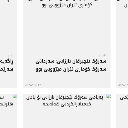
لێدوان
لێدوان
سه‌رۆک نێچیرڤان بارزانی: سەردانی
ڕاگەیە
سەرۆک کۆماری ئێران مێژوویی بوو
هەرێمی
2024/09/12
2024/0