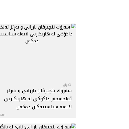
لێدوان
سه‌رۆك نێچيرڤان بارزانى و به‌ڕێز
ئه‌لخه‌نجه‌ر داكۆكى له‌ هاريكاريى
لايه‌نه‌ سياسييه‌كان ده‌كه‌ن
0/01