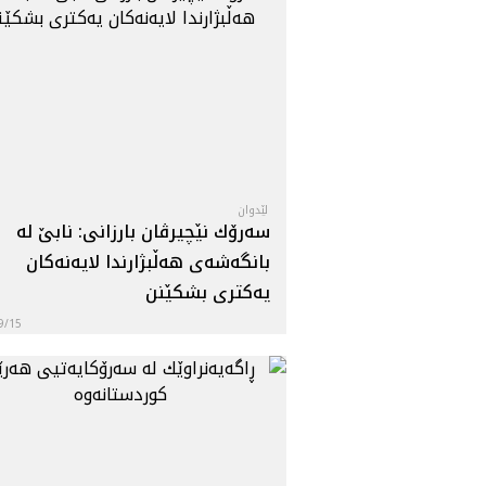
لێدوان
سه‌رۆك نێچيرڤان بارزانى: نابێ له‌
بانگه‌شه‌ى هه‌ڵبژارندا لايه‌نه‌كان
يه‌كترى بشكێنن
9/15