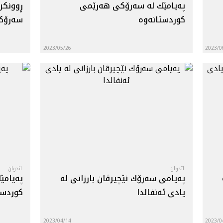
په‌يامێك له‌ سه‌رۆكى هه‌رێمى
ڕوونکرد
كوردستانه‌وه‌
سه‌رۆکا
2023/05/26
2023/0
لێدوان
لێدوان
په‌يامى سه‌رۆك نێچيرڤان بارزانى له‌
په‌يامێ
يادى ئه‌نفالدا
كوردستا
2023/04/14
2023/0