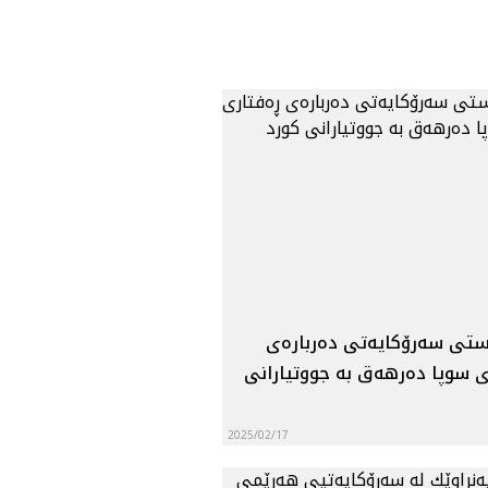
تى سه‌رۆكايه‌تی ده‌رباره‌ى
ى سوپا ده‌رهه‌ق به‌ جووتيارانى
2025/02/17