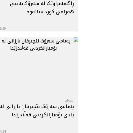
ڕاگه‌یه‌نراوێک له‌ سه‌رۆکایه‌تیی
هه‌رێمی کوردستانه‌وه
6/29
لێدوان
په‌یامی سه‌رۆک نێچیرڤان بارزانی له‌
یادی بۆمبارانکردنی قه‌ڵادزێدا
4/24