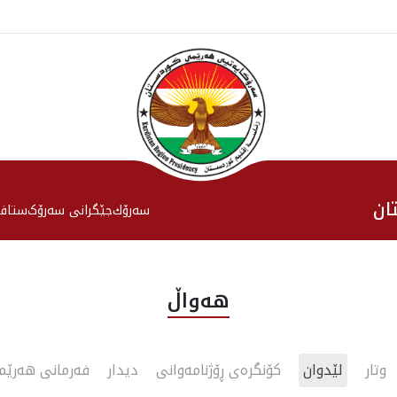
ان
سەرۆك
جێگرانی سه‌رۆک
ستاف
هەواڵ
وتار
لێدوان
کۆنگرەی ڕۆژنامەوانی
دیدار
فەرمانی هەرێ