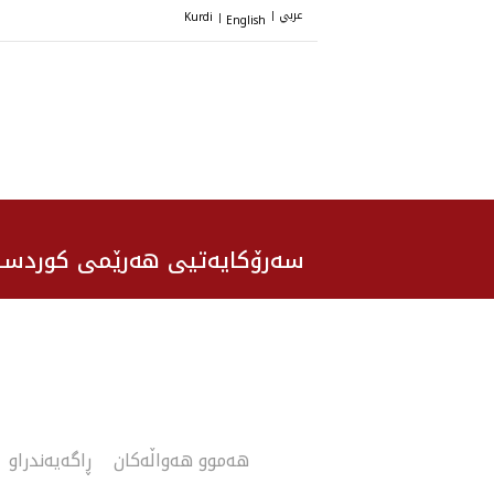
عربي
Kurdi
English
|
|
سەرۆکایەتیی هەرێمی کوردست
هەموو هەواڵەکان
ڕاگەیەندراو