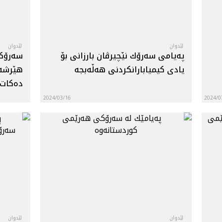
لێدوان
لێدوان
په‌يامى سه‌رۆك نێچيرڤان بارزانى بۆ
سه‌رۆك
يادى كيميابارانكردنى هه‌ڵه‌بجه‌
هێرشه‌ك
ده‌كات
2024/03/16
2024/0
لێدوان
لێدوان