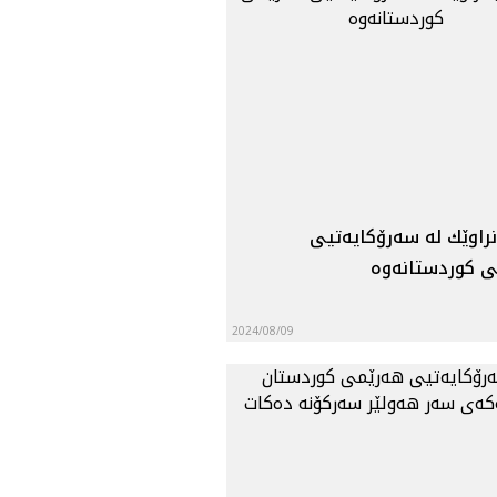
نراوێك لە سەرۆكایەتیی
 كوردستانه‌وه‌
2024/08/09