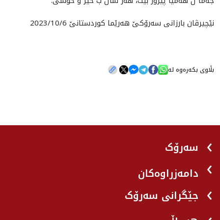
جه‌ما ل هه‌ميا پيرۆز بيت، هه‌ر سال ب خێر و خۆشى.
نێچيرڤان بارزانى سه‌رۆكێ هه‌رێما كوردستانێ 2023/10/6
بڵاوی بکەرەوە لە
سەرۆک
دامەزراوەکان
جێگرانی سه‌رۆک