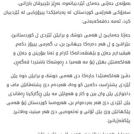
به‌بۆنه‌ى جه‌ژنى جه‌ماى ئێزدييانه‌وه‌، به‌ڕێز نێچيرڤان بارزانى،
سه‌رۆكى هه‌رێمى كوردستان، له‌ په‌يامێكدا پيرۆزبايى له‌ ئێزدييان
كرد، ئه‌مه‌ ده‌قه‌كه‌يه‌تى:
جه‌ژنا جه‌مايێ ل هه‌مى خوشك و برايێن ئێزدى ل كوردستانێ،
عێراقێ و ل هه‌ر ده‌ره‌كا جيهانێ بن، ب گه‌رمى پيرۆز دكه‌م.
هيڤيدارم جه‌ژن و بێهنڤه‌دانه‌كا ئارام و ته‌نا ببۆرينن و جه‌ژن و
هه‌لكه‌فتێن بهێن ژبۆ مه‌ هه‌ميا د ڕه‌وشه‌كا باشتردا ڤه‌گه‌ڕن.
دڤێ هه‌لكه‌فتێدا جاره‌كا دى هه‌مى خوشك و برايێن خوه‌ يێن
ئێزدى پشتڕاست دكه‌ين كو وه‌ك هه‌رده‌م دێ پشته‌ڤانێن ماف و
داخوازى يێن وان بين و كار و هه‌ولێن مه‌ يێن ڕزگاركرنا ڕه‌ڤاندى
يێن ئێزدى دێ هه‌ر به‌رده‌وام بن، هه‌روه‌سا كوردستان ژبۆ هه‌مى
پێكهاتێن وێ يێن ئۆلى و نه‌ته‌وه‌يى دێ هه‌ر مينيت وه‌لاتێ
پێكڤه‌ژيانێ.