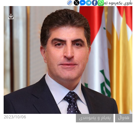
بڵاوی بکەرەوە لە
هه‌واڵ
گەلەری
2023/10/06
هه‌واڵ
پەیام و پەیوەندی