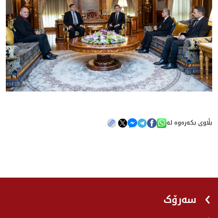
بڵاوی بکەرەوە لە
سەرۆک