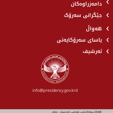
دامەزراوەکان
جێگرانی سه‌رۆک
هه‌واڵ
یاسای سەرۆکایەتی
ئەرشیف
info@presidency.gov.krd
©2026 سەرۆکایەتیی هەرێمی کوردستان - عێراق