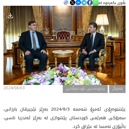
بڵاوی بکەرەوە لە
هه‌واڵ
گەلەری
2024/08/03
هه‌واڵ
په‌یوه‌ندیی نێوده‌وڵه‌تی
پێشنوه‌ڕۆى ئه‌مڕۆ شه‌ممه‌ 2024/8/3 به‌ڕێز نێچيرڤان بارزانى،
سه‌رۆكى هه‌رێمى كوردستان پێشوازى له‌ به‌ڕێز ئه‌ندريا ناسى،
باڵيۆزى نه‌مسا له‌ عێراق كرد.