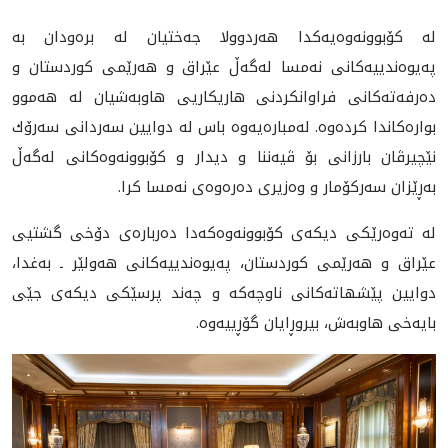
له‌ كۆبوونه‌وه‌يه‌كدا هه‌ردوولا جه‌ختيان له‌ بره‌ودان به‌
په‌يوه‌ندييه‌كانى نه‌مسا له‌گه‌ڵ عێراق و هه‌رێمى كوردستان و
ده‌رفه‌ته‌كانى فراوانكردنى هاريكاريى هاوبه‌شيان له‌ هه‌موو
بواره‌كاندا كرده‌وه‌. له‌مباره‌يه‌وه‌ باس له‌ دوايين سه‌ردانى سه‌رۆك
نێچيرڤان بارزانى بۆ ڤيه‌ننا و ديدار و كۆبوونه‌وه‌كانى له‌گه‌ڵ
به‌ڕێزان سه‌ركۆمار و وه‌زيرى ده‌ره‌وه‌ى نه‌مسا كرا.
له‌ ته‌وه‌رێكى ديكه‌ى كۆبوونه‌وه‌كه‌دا ده‌رباره‌ى دۆخى گشتيى
عێراق و هه‌رێمى كوردستان، په‌يوه‌ندييه‌كانى هه‌ولێر ـ به‌غدا،
دوايين پێشهاته‌كانى ناوچه‌كه‌ و چه‌ند پرسێكى ديكه‌ى جێى
بايه‌خى هاوبه‌ش، بيروڕايان گۆڕييه‌وه‌.