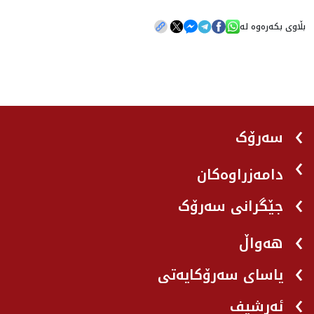
بڵاوی بکەرەوە لە
سەرۆک
دامەزراوەکان
جێگرانی سه‌رۆک
هه‌واڵ
یاسای سەرۆکایەتی
ئەرشیف