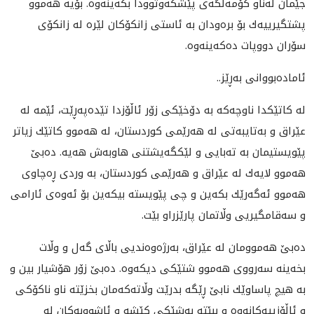
جێمان له‌ناو كۆمه‌ڵگه‌ی‌ پێشكه‌وتوودا بكه‌ينه‌وه‌. بۆيه‌ هه‌موو
پشتگيرييه‌ك بۆ بره‌ودان به‌ ئاستى زانكۆكان لێره‌ له‌ زانكۆی
سۆران دووپات ده‌كه‌ينه‌وه‌.
ئاماده‌بووانى به‌ڕێز..
له‌ كاتێكدا ناوچه‌كه‌ به‌ دۆخێكى زۆر ئاڵۆزدا تێده‌په‌ڕێت، ئێمه‌ له‌
عێراق و به‌تايبه‌تى له‌ هه‌رێمى كوردستان، له‌ هه‌موو كاتێك زياتر
پێويستيمان به‌ ته‌بايى و لێكگه‌يشتنى هاوبه‌ش هه‌يه‌. ده‌بێ
هه‌موو لايه‌ك له‌ عێراق و هه‌رێمى كوردستان، به‌ وردى ڕه‌چاوى
هه‌موو ئه‌گه‌رێك بكه‌ين و چى پێويسته‌ بيكه‌ين بۆ ئه‌وه‌ى ئارامى
و سه‌قامگيريى وڵاتمان پارێزراو بێت.
ده‌بێ هه‌موومان له‌ عێراق، به‌رژه‌وه‌نديى باڵاى گه‌ل و وڵات
بخه‌ينه‌ سه‌رووى هه‌موو شتێكى ديكه‌وه‌. ده‌بێ زۆر هۆشيار بين و
به‌ هيچ پاساوێك نابێ ڕێگه‌ بدرێت وڵاته‌كه‌مان بخزێته‌ ناو ناكۆكى
و ئاڵۆزييه‌كانه‌وه‌ و ببێته‌ به‌شێكى كێشه‌ و ئاشووبه‌كان له‌