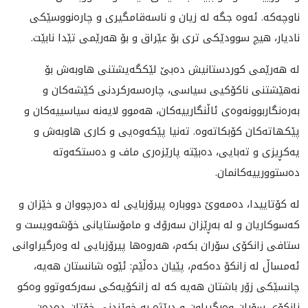
ناوچه‌كه‌‌. ئه‌وه‌ جگه‌ له‌ زيان و ناسه‌قامگيرى و چاره‌نووسێكى
ناديار، هيچ سوودێكى تری بۆ عێراق و بۆ هه‌رێمی تێدا نابێت.
له‌ هه‌رێمى كوردستانيش ده‌بێ لێكگه‌يشتنى هاوبه‌ش بۆ
نه‌هێشتنى ناكۆكيى سياسى، چاره‌سه‌ركردنى كێشه‌كان و
به‌ره‌نگاربوونه‌وه‌ى ئاڵنگارييه‌كان، هه‌موو لايه‌نه‌ سياسييه‌كان و
پێكهاته‌كان كۆبكاته‌وه‌. ته‌نيا پێكه‌وه‌يى و كارى هاوبه‌ش و
يه‌كڕيزى و ته‌بايى، ده‌بێته‌ پارێزه‌رى ماف و ده‌ستكه‌وته‌
ده‌ستوورييه‌كانمان.
له‌ كۆتاييدا، ده‌مه‌وێ دووباره‌ پيرۆزبايى له‌ ده‌رچووان و خێزان و
كه‌سوكاريان و له ‌به‌ڕێزان سه‌رۆك و مامۆستايانی خۆشه‌ویست و
ستافى زانكۆى سۆران بكه‌م، هه‌روه‌ها پيرۆزبايى له‌ وه‌رگيراوانى
ئه‌مساڵ له‌ زانكۆ ده‌كه‌م، پێيان ده‌ڵێم: ئێوه‌ شانستان هه‌يه،
چانسێكی زۆر باشتان هه‌یه‌‌ كه‌ له‌ زانكۆيه‌كى سه‌ركه‌وتوو وه‌كو
زانكۆی سۆران وه‌رگيراون و درێژه‌ به‌ خوێندنی خۆتان ده‌ده‌ن.