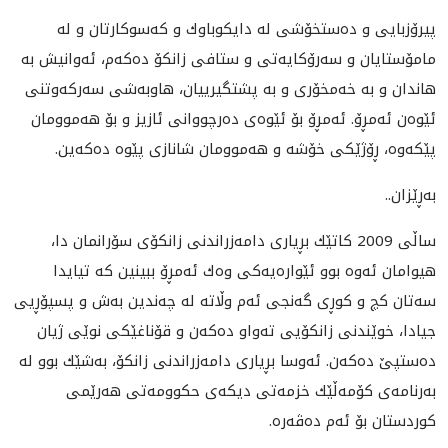
پيرۆزبايى و ده‌ستخۆشى له‌ دايكوباوك و كه‌سوكارتان و له‌
مامۆستايان و سه‌رۆكايه‌تى و ستافى زانكۆ ده‌كه‌م، ئه‌وانيش به‌
هاندان و به‌ خه‌مخۆرى و به‌ پشتگيريیان، هاوبه‌شى سه‌ركه‌وتنی
ئێوه‌ن ئه‌مڕۆ. ئه‌مڕۆ بۆ ئێوه‌ى ده‌رچووانى ئازيز و بۆ هه‌موومان
پێكه‌وه‌، ڕۆژێكى خۆشه‌ و هه‌موومان شانازی پێوه‌ ده‌كه‌ين.
به‌ڕێزان..
ساڵى 2009 كاتێك بڕيارى دامه‌زراندنى زانكۆى سۆرانمان دا،
هيوامان ئه‌وه‌ بوو ئێواره‌يه‌كى وه‌ك ئه‌مڕۆ ببينين كه‌ تيايدا
سه‌تان كچ و كوڕى گه‌نجى ئه‌م وڵاته‌ له‌ چه‌ندين به‌ش و پسپۆڕيى
جيادا، خوێندنى زانكۆيى ته‌واو ده‌كه‌ن و قۆناغێكى نوێى ژيان
ده‌ستپێ ده‌كه‌ن. ئه‌و‌سا بڕيارى دامه‌زراندنى زانكۆ، به‌شێك بوو له‌
به‌رنامه‌ى كۆمه‌ڵێك خزمه‌تى ديكه‌ى حكوومه‌تى هه‌رێمى
كوردستان بۆ ئه‌م ده‌ڤه‌ره‌.