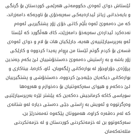
ئێستاش دواى ئه‌وه‌ى حكوومه‌تى هه‌رێمى كوردستان بۆ گرنگى
و بايه‌خدانى زياتر ئيداره‌يه‌كى سه‌ربه‌خۆى بۆ ناوچه‌كه‌ دامه‌زراند‌،
كه‌ من ده‌مه‌وێ ئه‌وه‌ بڵێم كاتی خۆی زۆر پشتگیریی ئه‌وه‌م
نه‌ده‌كرد ئیداره‌ی سه‌ر‌به‌خۆ دامه‌زرێت، كاك هه‌ڵگورد كه‌ ئێستا
ئه‌و به‌رپرسیارێتییه‌ی هه‌یه‌، جارێكیان هات بۆ لام و دوای ئه‌وه‌ی
قسه‌ی بۆ كردم گوتم ئێستا من بڕوام په‌یدا كردووه‌ و كارێكی
زۆر باشه‌ و به ‌ڕاستیش ده‌مه‌وێ ده‌ستخۆشییان لێ بكه‌م چه‌ندين
پرۆژه‌ى جۆراوجۆر له‌ بواره‌كانى ڕێگه‌وبان، ئاو، كاره‌با، بيناكارى و
بواره‌كانى ديكه‌یان جێبه‌جێ كردووه‌، ده‌ستخۆشى و پشتگيرييان
لێ ده‌كه‌م و هیوای سه‌ركه‌وتنیان بۆ ده‌خوازم و هه‌روه‌ها
سوپاسی كاكه‌ كرمانجیش ده‌كه‌ین كه‌ پێشتر لێره‌ به‌رپرسیارێتیی
وه‌رگرتووه‌ و ئه‌ویش به ‌ڕاستی جێی ده‌ستی دیاره‌ له‌و شتانه‌ی
كه‌ له‌م ده‌ڤه‌ره‌ كراوه‌، هه‌مووتان پێكه‌وه‌ ته‌مه‌ندرێژ بن،
سه‌ركه‌وتوو بن له‌ خزمه‌تكردنی كوردستان و له‌ خزمه‌تكردنی
ملله‌ته‌كه‌مان.