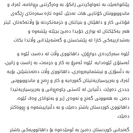
پێتانوانه‌بێت به‌ ته‌واوكردنى زانكۆ، به‌ وه‌رگرتنى بڕوانامه‌، ئه‌رك و
ماندووبوونتان كۆتايى هات. نه‌خێر، ئه‌وه‌ تازه‌ سه‌ره‌تاى ڕێگه‌ى
قۆناغى كار و داهێنان و بنياتنان و خزمه‌تكردنه بۆ وڵاته‌كه‌تان‌. ئيتر
هه‌ر يه‌كێكتان له‌ بوارى خۆيدا ده‌بێ بچێته‌ پێشه‌وه‌ و
به‌شدارييه‌كى كارا له‌ پێشخستن و گه‌شه‌پێدانى وڵاتدا بكات.
ئێوه‌ سه‌ركرده‌ى دواڕۆژن، داهاتووى وڵات له‌ ده‌ست ئێوه‌ و
ئه‌ستۆى ئێوه‌دايه‌. ئێوه‌ ئه‌مڕۆ به‌ كار و خزمه‌ت، به‌ زانست و زانين،
به‌ دڵسۆزى و نيشتمانپه‌روه‌رى، داهاتووى وڵات ده‌نه‌خشێنن. بۆيه‌
ئه‌رك و به‌رپرسياريه‌تيتان گه‌وره‌يه‌ و كار و ڕه‌نج و ماندووبوونى
جددى ده‌وێت. دڵنياين له‌ ئاستى چاوه‌ڕوانى و به‌رپرسياريه‌تيدا
ده‌بن. به‌ هه‌بوونى گه‌نج و نه‌وه‌ى ژير و به‌تواناى وه‌ك ئێوه‌،
داهاتووى كوردستان باشتر ده‌بێت و به‌ دڵنیاییشه‌وه‌ و ڕووناكتر
ده‌بێت‌.
گه‌نجانى كوردستان ده‌بێ به‌ ئومێده‌وه‌ بۆ داهاتوويه‌كى باشتر