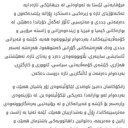
مرۆڤايه‌تى ئێستا به‌ ته‌واوه‌تى له‌ جيهانێكى تازه‌دايه‌.
ته‌كنه‌لۆژياى تازه‌ و زيره‌كيى ده‌ستكرد ڕۆژانه‌ پێشده‌كه‌ون و
ده‌رفه‌تى جددى و مه‌ترسيى ئاڵۆز له‌گه‌ڵ خۆياندا ده‌هێنن. له‌
بواره‌كانى كيميا و فيزيا و زينده‌وه‌رزانى و زانسته‌ مرۆيى و
كۆمه‌ڵايه‌تييه‌كاندا، به‌رده‌وام نوێبوونه‌وه‌ هه‌يه‌. كێشه‌ و قه‌يرانى
جددى وه‌ك هه‌ڕه‌شه‌كانى گۆڕانى كه‌شوهه‌وا، هه‌ڕه‌شه‌ له‌سه‌ر
ئاسايشى سايبه‌رى، بڵاوبوونه‌وه‌ى ده‌رد و په‌تاى تازه‌، نه‌هێشتنى
هه‌ژارى، كێشه‌ى كۆمه‌ڵايه‌تى، سياسى، ئابوورى و كارگێڕى‌،
به‌رده‌وام ده‌رفه‌ت و ئاڵنگاريى تازه‌ دروست ده‌كه‌ن.
زانكۆكانمان ده‌بێ ناوه‌ندى لێكۆڵينه‌وه‌ى زۆر باشيان هه‌بێت و
به‌رده‌وام له‌و بوارانه‌دا خه‌ريكى لێكۆڵينه‌وه‌ بن. له‌ دۆزينه‌وه‌ى
چاره‌سه‌ر بۆ كێشه‌ و قه‌يرانه‌كان و له‌ چۆنيه‌تيى به‌ره‌نگاربوونه‌وه‌ى
مه‌ترسييه‌كاندا، ڕۆڵ و به‌شدارييان هه‌بێت. ئێمه‌ ته‌نيا به‌ زانست و
زانين و مه‌عريفه‌، ده‌توانين داهاتوويه‌كى باشترمان هه‌بێت و