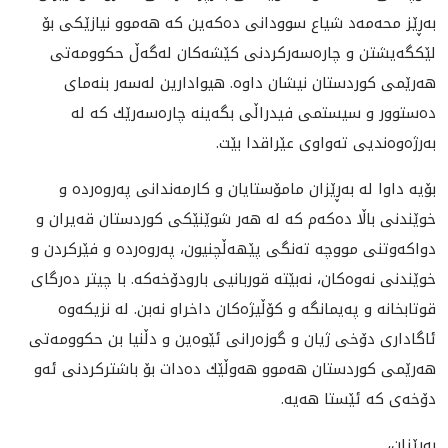
به‌ڕێز محه‌مه‌د شياع سوودانى ده‌كه‌ين كه‌ هه‌موو نيازێكى بۆ
لێكگه‌‌يشتن و چاره‌سه‌ركردنی كێشه‌كان له‌گه‌ڵ حكوومه‌تی
هه‌رێمی كوردستان نيشان داوه‌. هيوادارين له‌سه‌ر بنه‌ماى
ده‌ستوور و سيستمى فيدراڵى بگه‌ينه‌ چاره‌سه‌رێك كه‌ له‌
به‌رژه‌وه‌نديى ته‌واوى عێراقدا بێت.
بۆيه‌ داوا له‌ به‌ڕێزان مامۆستايان و كارمه‌ندانى په‌روه‌رده‌ و
خوێندنى باڵا ده‌كه‌م كه‌ له‌ هه‌ر شوێنێكى كوردستان قه‌يران و
دواكه‌وتنى مووچه‌ ته‌نگى پێهه‌ڵچنيون، په‌روه‌رده‌ و فێركردن و
خوێندنى نه‌وه‌كان، نه‌بێته قوربانيى بارودۆخه‌كه‌. با چيتر ده‌رگاى
قوتابخانه‌ و په‌يمانگه‌ و كۆڵيژه‌كان داخراو نه‌بن. له‌ نزيكه‌وه‌
ئاگادارى دۆخى ژيان و گوزه‌رانى ئێوه‌ين و دڵنيا بن حكوومه‌تی
هه‌رێمی كوردستان هه‌موو هه‌وڵێك ده‌دات بۆ باشتركردنى ئه‌و
دۆخه‌ی كه‌ ئێستا هه‌یه‌.
به‌ڕێزان،