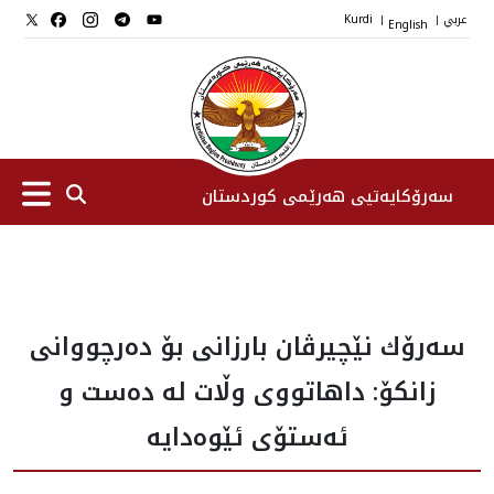
عربي
English
Kurdi
|
|
سەرۆکایەتیی هەرێمی کوردستان
سەرۆك
سه‌رۆك نێچیرڤان بارزانی بۆ ده‌رچووانی
جێگرانی سه‌رۆک
زانكۆ: داهاتووی وڵات له‌ ده‌ست و
ستافی سەرۆکایەتی
ئه‌ستۆی ئێوه‌دایه‌
دامەزراوەکان