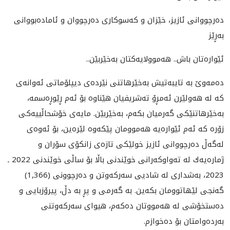
ده‌رچووانى ئازيز، خێزان و كه‌سوكارى ده‌رچووان و ئاماده‌بووانى
به‌ڕێز
ئێواره‌تان باش.. هه‌موولایه‌كتان به‌خێربێن..
ده‌مه‌وێ به‌ تایبه‌تیش به‌خێرهاتنی نێرده‌ی دیپلۆماتی ئه‌وانه‌ی
كه‌ له‌ هه‌ولێرن ئه‌مڕۆ ته‌شریفیان هێناوه‌ بۆ ئه‌م ڕێوڕه‌سمه‌،
به‌خێرهاتنێكی گه‌رمیان بكه‌م، به‌خێربێن. مايه‌ى خۆشحاڵييه‌كى
زۆره‌ كه‌ ئه‌م ئێواره‌يه‌ هه‌موومان پێكه‌وه‌ لێره‌ين، بۆ ئه‌وه‌ى
له‌گه‌ڵ ده‌رچووانى ئازيز خولێكى تازه‌ى زانكۆى سۆران و
ژماره‌يه‌ك له‌ ته‌واوكه‌رانى خوێندنى باڵا بۆ ساڵى خوێندنى 2022 ـ
2023، به‌شدارى له‌ شاديى سه‌ركه‌وتن و ده‌رچوونى (1,366)
گه‌نجى لێهاتوومان بكه‌ين. به‌ گه‌رمى و پڕ به‌ دڵ، پيرۆزبايى و
ده‌ستخۆشى له‌ هه‌مووتان ده‌كه‌م، هيواى سه‌ركه‌وتنى
به‌رده‌وامتان بۆ ده‌خوازم.