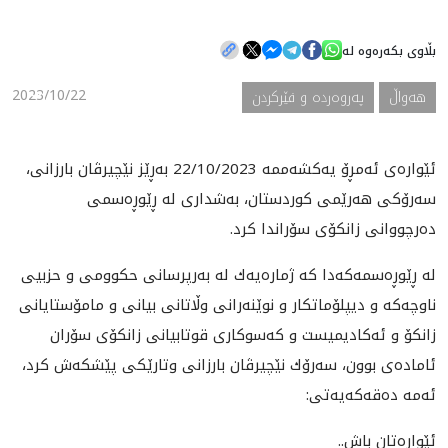
بڵاوی بکەرەوە لە
هه‌واڵ
2023/10/22
هه‌واڵ
په‌روه‌رده‌ و فێرکردن
گەلەری
ئێواره‌ی ئه‌مڕۆ یه‌كشه‌ممه‌ 22/10/2023 به‌ڕێز نێچیرڤان بارزانی،
سه‌رۆكی هه‌رێمی كوردستان، به‌شداری له‌ ڕێوڕه‌سمی
ده‌رچووانی زانكۆی سۆراندا كرد.
له‌ ڕێوڕه‌سمه‌كه‌دا كه‌ ژماره‌یه‌ك له‌ به‌رپرسانی حكوومی و حزبیی
ناوچه‌كه‌ و دیپلۆماتكار و نوێنه‌رانی وڵاتانی بیانی و مامۆستایانی
زانكۆ و ئه‌كادیمیست و كه‌سوكاری قوتابیانی زانكۆی سۆران
ئاماده‌ی بوون، سه‌رۆك نێچیرڤان بارزانی وتارێكی پێشكه‌ش كرد،‌
ئه‌مه‌ ده‌قه‌كه‌یه‌تی:
ئێواره‌تان باش..