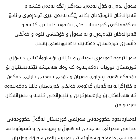
هه‌وڵ بده‌ن و كۆڵ نه‌ده‌ن. هه‌رگيز ڕێگه‌ نه‌ده‌ن كێشه‌ و
قه‌يرانه‌كان نائومێدتان بكات. ڕێگه‌ نه‌ده‌ن بيرى توندڕه‌وى و نامۆ
به‌ كۆمه‌ڵگه‌ى كوردستان، جێى ببێته‌وه‌. دڵنيا بن، كێشه‌ و
قه‌يرانه‌كان تێده‌په‌ڕن و به‌ هه‌وڵ و كۆششى ئێوه‌ و خه‌ڵكى
دڵسۆزى كوردستان، ده‌گه‌ينه‌ داهاتوويه‌كى باشتر.
هه‌ر لێره‌وه‌ ئه‌وپه‌ڕى سوپاس و پێزانين بۆ هاووڵاتيانى دڵسۆزى
كوردستان دووپات ده‌كه‌ينه‌وه كه‌ وه‌ك هه‌ميشه‌ تێگه‌يشتنيان بۆ
دۆخه‌كه‌ هه‌يه‌، ڕه‌چاوى قه‌يران و دۆخى سه‌ختى دارايى ده‌كه‌ن
و خۆڕاگرانه‌ به‌رگه‌يان گرتووه‌. خه‌ڵكى كوردستان دڵنيا ده‌كه‌ينه‌وه‌
كه‌ هه‌وڵه‌كان بۆ چاره‌سه‌ركردن و تێپه‌ڕاندنى كێشه‌ و قه‌يرانه‌كان
به‌رده‌وامن.
له‌مباره‌يه‌وه‌ حكوومه‌تى هه‌رێمى كوردستان له‌گه‌ڵ حكوومه‌تى
عيراقى فيدراڵى، به‌ جددى له‌ هه‌وڵ و په‌يوه‌ندى و گفتوگۆدايه‌.
سوپاسى مامه‌ڵه‌ و هه‌ڵوێستى به‌رپرسارانه‌ى سه‌رۆك وه‌زيران