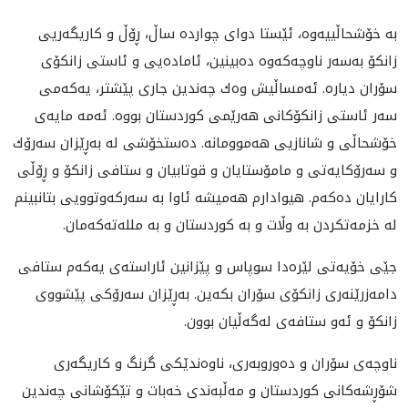
به‌ خۆشحاڵييه‌وه‌، ئێستا دواى چوارده‌ ساڵ، ڕۆڵ و كاريگه‌ريى
زانكۆ به‌سه‌ر ناوچه‌كه‌وه‌ ده‌بينين، ئاماده‌يى و ئاستى زانكۆى
سۆران دياره‌. ئه‌مساڵيش وه‌ك چه‌ندین جارى پێشتر، يه‌كه‌مى
سه‌ر ئاستى زانكۆكانى هه‌رێمى كوردستان بووه‌. ئه‌مه‌ مايه‌ى
خۆشحاڵى و شانازيی هه‌موومانه‌‌. ده‌ستخۆشى له‌ به‌ڕێزان سه‌رۆك
و سه‌رۆكايه‌تى و مامۆستايان و قوتابيان و ستافى زانكۆ و ڕۆڵى
كارايان ده‌كه‌م. هيوادارم هه‌ميشه‌ ئاوا به‌ سه‌ركه‌وتوويى بتانبينم
له‌ خزمه‌تكردن به‌ وڵات و به‌ كوردستان و به‌ ملله‌ته‌كه‌مان.
جێى خۆيه‌تى لێره‌دا سوپاس و پێزانين ئاراسته‌ى يه‌كه‌م ستافى
دامه‌زرێنه‌رى زانكۆى سۆران بكه‌ين. به‌ڕێزان سه‌رۆكى پێشووى
زانكۆ و ئه‌و ستافه‌ى له‌گه‌ڵیان بوون.
ناوچه‌ى سۆران و ده‌وروبه‌رى، ناوه‌ندێكى گرنگ و كاريگه‌رى
شۆڕشه‌كانى كوردستان و مه‌ڵبه‌ندى خه‌بات و تێكۆشانى چه‌ندين