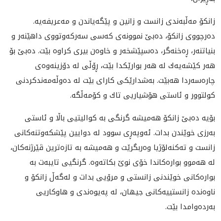
زانكۆ مه‌ڵبه‌ندى زانست و زانين و پێگه‌ياندن و مه‌عريفه‌يه‌.
ده‌رچووى زانكۆ، ده‌بێ نموونه‌ى كه‌سى سه‌ركه‌وتووى داهێنه‌ر و
بنياتنه‌ر، ڕه‌خنه‌گر، ده‌سپێشخه‌ر و خاوه‌ن بيرى كراوه بێت. ده‌بێ بۆ
هه‌ر كێشه‌يه‌ك له‌ هه‌ر بوارێكدا بێت، ڕۆڵى له‌ دۆزينه‌وه‌ى
چاره‌سه‌ردا هه‌بێت. به‌شدارێكى كارای بێت له‌ ده‌وڵه‌مه‌ندكردنى
كولتوور و ئاستى هۆشياريى تاك و كۆمه‌ڵگه‌‌.
بۆيه‌ ده‌بێ زانكۆ هه‌ميشه‌ گرنگى به‌ كواليتيى باڵا و ئاستى
به‌رزى خوێندن بدات. ئه‌وپه‌ڕى سوود له‌ دوايين پێشكه‌وتنه‌كانى
زانست و ته‌كنه‌لۆژيا وه‌ربگرێت و هه‌ميشه‌ به‌ تازه‌ترين ڤێرژنه‌كان،
له‌ هه‌موو بواره‌كاندا خۆى نوێ بكاته‌وه‌. گرنگيى تايبه‌ت به‌
بواره‌كانى خوێندنى زانستى و مرۆيى بدات و له‌گه‌ڵ زانكۆ و
ناوه‌نده‌ زانستييه‌كانى جيهان، له‌ په‌يوه‌ندى و هاوكاريى
به‌رده‌وامدا بێت.