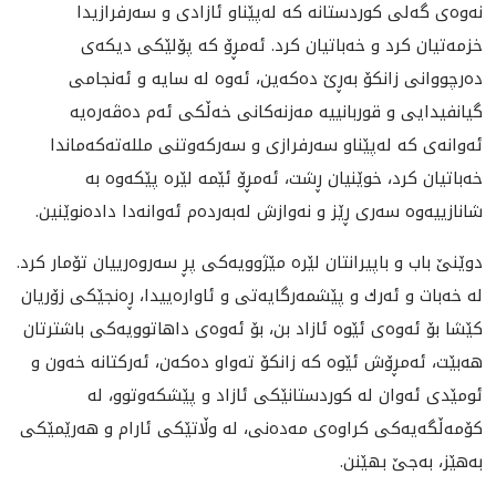
نه‌وه‌ى گه‌لى كوردستانه‌ كه‌ له‌پێناو ئازادى و سه‌رفرازيدا
خزمه‌تیان كرد و خه‌باتیان كرد. ئه‌مڕۆ كه‌ پۆلێكى ديكه‌ى
ده‌رچووانى زانكۆ به‌ڕێ ده‌كه‌ين، ئه‌وه‌ له‌ سايه‌ و ئه‌نجامى
گيانفيدايى و قوربانييه‌ مه‌زنه‌كانى خه‌ڵكى ئه‌م ده‌ڤه‌ره‌يه‌
ئه‌وانه‌ی كه‌ له‌پێناو سه‌رفرازی و سه‌ركه‌وتنی ملله‌ته‌كه‌ماندا
خه‌باتیان كرد، خوێنیان ڕشت، ئه‌مڕۆ ئێمه‌ لێره‌ پێكه‌وه‌ به‌
شانازییه‌وه‌ سه‌ری ڕێز و نه‌وازش له‌به‌رده‌م ئه‌وانه‌دا داده‌نوێنین.
دوێنێ باب و باپيرانتان لێره مێژوويه‌كى پڕ سه‌روه‌رييان تۆمار كرد.
له‌ خه‌بات و ئه‌رك و پێشمه‌رگايه‌تى و ئاواره‌ييدا، ڕه‌نجێكى زۆريان
كێشا بۆ ئه‌وه‌ى ئێوه‌ ئازاد بن، بۆ ئه‌وه‌ى داهاتوويه‌كى باشترتان
هه‌بێت، ئه‌مڕۆش ئێوه‌ كه‌ زانكۆ ته‌واو ده‌كه‌ن، ئه‌ركتانه خه‌ون و
ئومێدى ئه‌وان له‌ كوردستانێكى ئازاد و پێشكه‌وتوو، له‌
كۆمه‌ڵگه‌يه‌كى كراوه‌ى مه‌ده‌نى، له‌ وڵاتێكى ئارام و هه‌رێمێكی
به‌هێز، به‌جێ بهێنن.