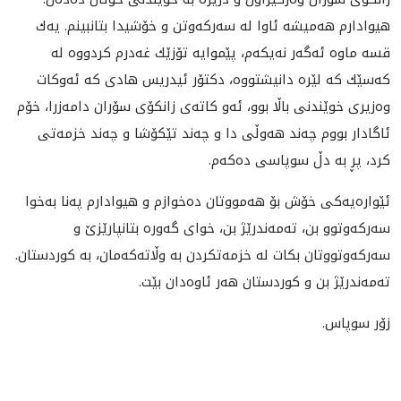
هيوادارم هه‌ميشه‌ ئاوا له‌ سه‌ركه‌وتن و خۆشيدا بتانبينم. یه‌ك
قسه‌ ماوه‌ ئه‌گه‌ر نه‌یكه‌م، پێموایه‌ تۆزێك غه‌درم كردووه‌ له‌
كه‌سێك كه‌ لێره‌ دانیشتووه‌، دكتۆر ئیدریس هادی كه‌ ئه‌وكات
وه‌زیری خوێندنی باڵا بوو، ئه‌و كاته‌ی‌ زانكۆی سۆران دامه‌زرا، خۆم
ئاگادار بووم چه‌ند هه‌وڵی دا و چه‌ند تێكۆشا و چه‌ند خزمه‌تی
كرد، پڕ به‌ دڵ سوپاسی ده‌كه‌م.
ئێواره‌يه‌كى خۆش بۆ هه‌مووتان ده‌خوازم و هیوادارم په‌نا به‌خوا
سه‌ركه‌وتوو بن، ته‌مه‌ندرێژ بن، خوای گه‌وره‌ بتانپارێزێ و
سه‌ركه‌وتووتان بكات له‌ خزمه‌تكردن به‌ وڵاته‌كه‌مان، به‌ كوردستان.
ته‌مه‌ندرێژ بن و كوردستان هه‌ر ئاوه‌دان بێت.
زۆر سوپاس.