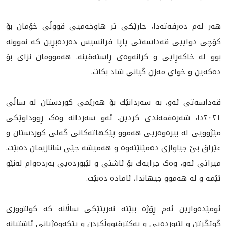
هه‌ر لەم ده‌رفه‌ته‌دا، جارێكى تر هاوخەميی قووڵی خۆمان بۆ
كۆچى دواييى قه‌داسه‌تى پاپا فرانسیس دەردەبڕین کە نموونە
بوو لە خاكه‌ڕايى و کرانەوەی ڕاستەقینە. هه‌موومان نزاى بۆ
ده‌كه‌ين و خوای مەزن گيانى شاد بكات.
قه‌داسه‌تى ئه‌و، بە سەردانێك بۆ هەرێمی کوردستان لە ساڵی
٢٠٢١دا، شەرەفمەندی کردین. ئەو سەردانە وەک ڕووداوێکی
مێژوویی لە بیرەوەريی هه‌موو پێكهاته‌كانى گه‌لى كوردستان و
عێراق بێ جیاوازی دەمێنێتەوە و هه‌ميشه‌ جێى شانازيمان ده‌بێت.
میراتی ئەو، وەک چرايه‌ك بۆ ئاشتی و لێبورده‌يى بەردەوام له‌نێو
ئێمه‌ و له‌ هه‌موو جيهاندا، ئامادە دەبێت.
ئومێدەوارین ئەم ڕۆژە ببێتە نەریتێکی ساڵانە کە کولتووری
گوێگرتن و لێبورده‌يى و يه‌كترقبووڵكردن و پێكه‌وه‌ژيانى ئاشتيانه‌