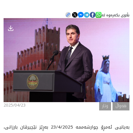
بڵاوی بکەرەوە لە
هه‌واڵ
گەلەری
2025/04/23
هه‌واڵ
وتار
بەیانیی ئەمڕۆ چوارشەممە 23/4/2025 بەڕێز نێچیرڤان بارزانی،