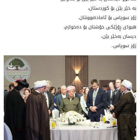
بە خێر بێن بۆ كوردستان،
زۆر سوپاس بۆ ئامادەبوونتان.
هيواى ڕۆژێكى خۆشتان بۆ ده‌خوازم،
دیسان بەخێر بێن،
زۆر سوپاس..