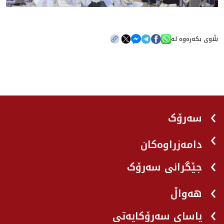
بڵاوی بکەرەوە لە
سەرۆک
دامەزراوەکان
جێگرانی سه‌رۆک
هه‌واڵ
یاسای سەرۆکایەتی