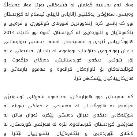
وه‌ك ئه‌م به‌يانييه‌ گوێمان لە قسەكانی به‌ڕێز مه‌لا عه‌بدوڵڵا
وه‌يسى، سه‌رۆكى يه‌كێتيى زانايانى ئايينى ئيسلام له‌ كوردستان
بوو كە باسى كرد، زيندووترين نموونه‌ى كولتوورى و فره‌يى و
پێكه‌وه‌ژيان و لێبورده‌يى له‌ كوردستان، ئه‌وه‌ بوو كاتێك 2014
هاووڵاتييانى ئێزدی و مەسیحیمان له‌سه‌ر ده‌ستى تيرۆرستانى
داعش ڕووبه‌ڕووى جينۆسايد بوونه‌وه‌، له‌ بادينان به‌تايبه‌تى و له‌
زۆر شوێنى ديكه‌ى كوردستانيش، ده‌رگاى مزگه‌وت و
قوتابخانه‌كان بۆ ئاواره‌كان كرانه‌وه‌ و هه‌موو يارمه‌تى و
هاريكارييه‌كیان پێشكه‌ش كرا.
كه‌ سه‌ره‌تاى دوو هه‌زاره‌كان، به‌داخه‌وه‌ شه‌پۆلى توندوتيژى
به‌رامبه‌ر به‌ هاووڵاتييان له‌ مه‌سيحى و خه‌ڵكى سوننه‌ له‌
شوێنه‌كانى ديكه‌ى عيراق ده‌ستى پێكرد، ئه‌وان هاتن له‌
هه‌رێمى كوردستان، گيرسانه‌وه‌. لێره‌ له‌ هه‌رێمى كوردستان، له‌
لانكه‌ى لێبورده‌يى و پێكه‌وه‌ژيان، پێشوازييان لێكرا و