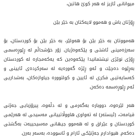
میوانانی ئازيز له‌ هه‌ر كوێ هاتبن،
ڕۆژتان باش و هەموو لایەكتان بە خێر بێن
هه‌مووتان به‌ خێر بێن بۆ هه‌ولێر، بە خێر بێن بۆ كوردستان، بۆ
سه‌رزه‌مينى ئاشتی و پێکەوەژیان. زۆر خۆشحاڵم لە ڕێوڕه‌سمى
ڕۆژی نوێژی نیشتمانیدا پێكه‌وه‌ين كه‌ يه‌كه‌مجاره‌ له‌ کوردستان
به‌ڕێوه‌ ده‌چێت و ئه‌و ڕێژه‌ گه‌وره‌يه‌ له‌ سەرکردەى ئايينى و
کەسایەتيی فکرى لە ئایین و کولتوورە جياوازه‌كان، به‌شداريى
ئەم ڕێوڕه‌سمه‌ ده‌كه‌ن.
هه‌ر لێره‌وه‌، دووباره‌ به‌گه‌رمى و له‌ دڵه‌وه‌، پيرۆزبايى جه‌ژنى
قيامه‌ت، (ئيسته‌ر) له‌ ته‌واوى هاووڵاتييانى مه‌سيحی له‌ هه‌رێمى
كوردستان و عێراق و له‌ هه‌موو جيهانى مه‌سيحییەت به‌گشتى
ده‌كه‌م. هيوادارم جه‌ژنێكى ئارام و ئاسووده‌، به‌سه‌ر به‌رن.