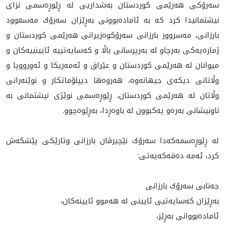
سەرۆكی هەرێمی كوردستان بەشداريی لە ڕێوڕەسمی نزاى
نیشتمانیدا كرد كە بە ئامادەبوونی بەڕێزان سەرۆك مەسعوود
بارزانی، مەسروور بارزانی سەرۆكوەزیرانی هەرێمی كوردستان و
ژمارەیەكی بەرچاو لە بەرپرسانی باڵا و كەسایەتیيه‌ ئایینیيه‌كان و
ميوانان له‌ هەرێمی كوردستان و عێراق و ئەمەریكا و ئەورووپا و
وڵاتانی دیكەی جیهانه‌وه‌، هه‌روه‌ها ديپلۆماتكار و نوێنەرانى
وڵاتان له‌ هه‌رێمى كوردستان، ڕێوڕەسمی نوێژی نیشتمانی بە
ناونیشانی بەرەو یەكبوون لە باوەڕدا، بەڕێوەچوو.
لە ڕێوڕەسمەكەدا سەرۆك نێچیرڤان بارزانی وتارێكی پێشكەش
كرد، ئەمە دەقەكەیەتی:
جه‌نابى سه‌رۆك بارزانى
به‌ڕێزان كه‌سايه‌تيى ئايينى له‌ هه‌موو ئايينه‌كان،
ئاماده‌بووانى به‌ڕێز،