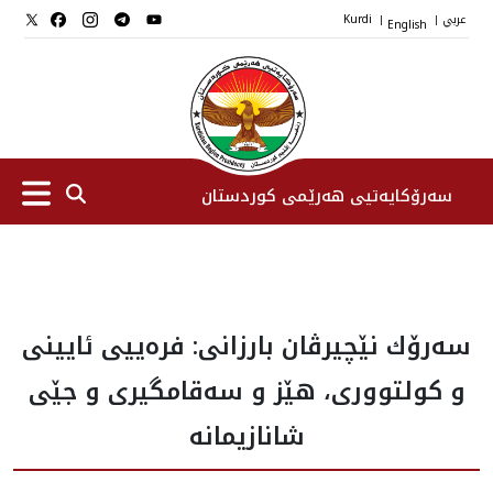
عربي
English
Kurdi
|
|
سەرۆکایەتیی هەرێمی کوردستان
سەرۆك
سه‌رۆك نێچيرڤان بارزانى: فرەیيی ئایینی
جێگرانی سه‌رۆک
و کولتووری، هێز و سەقامگیری و جێى
ستافی سەرۆکایەتی
شانازيمانه‌
دامەزراوەکان