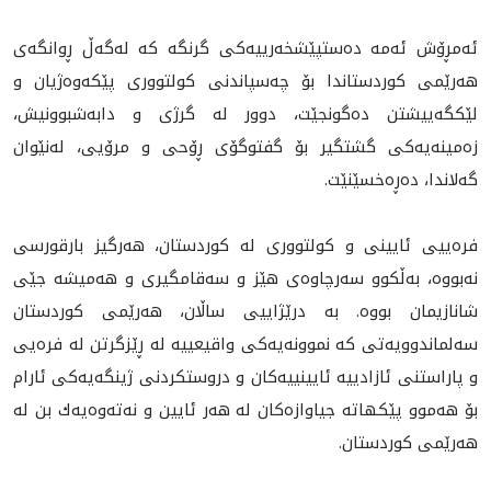
ئەمڕۆش ئه‌مه‌ دەستپێشخەرییەکی گرنگه‌ کە لەگەڵ ڕوانگه‌ى
هەرێمی کوردستاندا بۆ چەسپاندنی کولتووری پێکەوەژیان و
لێكگەییشتن دەگونجێت، دوور لە گرژی و دابەشبوونيش،
زه‌مينه‌يه‌كى گشتگیر بۆ گفتوگۆی ڕۆحی و مرۆیی، لەنێوان
گەلاندا، ده‌ڕه‌خسێنێت.
فرەیيی ئایینی و کولتووری لە کوردستان، هەرگیز بارقورسى
نەبووە، بەڵکوو سەرچاوەی هێز و سەقامگیری و هه‌ميشه‌ جێى
شانازيمان بووه‌. به‌ درێژاييى ساڵان، هەرێمى كوردستان
سەلماندوویەتی کە نموونەیەکی واقیعییە لە ڕێزگرتن لە فرەیی
و پاراستنی ئازادییە ئایینیيەکان و دروستکردنی ژینگەیەکی ئارام
بۆ هه‌موو پێکهاتە جیاوازەکان له‌ هه‌ر ئايين و نه‌ته‌وه‌يه‌ك بن لە
هەرێمی كوردستان.