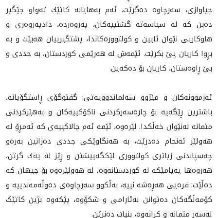
جیاوازی، سه‌رچاوه‌ ده‌گرێت. ئەم بەهایانە كاتێك ته‌واو جێگير
ده‌بن كه‌ لە سیاسەتە گشتییەکان، پەروەردە، دادپەروەری و
هاوکاريی نێوان ئایین و کولتوورەکاندا، پشتگيرییان هەبێت و به‌
بڕوا كاريان پێ بكرێت. ئێمه‌ش له‌ هه‌رێمى كوردستان، به‌ جددى و
بێ ڕاوه‌ستان، كاريان بۆ ده‌كه‌ين.
ئەزموونەکان و مێژوو سەلماندوویەتی: گفتوگۆی ڕاستگۆیانە،
باشترین ڕێگەیە بۆ چارەسەرکردنی ناکۆکییەکان و بەهێزکردنی
متمانە لەنێوان خەڵکدا. لێرەوە، ئێمە ئەم چالاکییەی كە ئەمڕۆ لە
هەولێر ئەنجام دەدرێت، بە هەنگاوێکی جددی دەزانین بەرەو
چەسپاندنی زياترى کولتووری لێكگەییشتن و ڕێز له ‌يه‌ك گرتن،
هه‌روه‌ها پەیامێکه‌ لە کوردستانەوە، لە هەولێرەوە بۆ جیهان کە
دەڵێت: فرەیی هەڕەشە نییە، بەڵکوو سەرچاوەی دەوڵەمەندییە و
کۆمەڵگەکان دەتوانن بەئارامی و شکۆوە، پێکەوە بژین کاتێک
لەسەر متمانە و کرانەوە، بنیات دەنرێن.