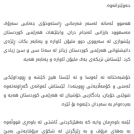
حه‌وێنرانه‌وه‌.
هه‌موو ئه‌مانه‌ له‌سه‌ر فه‌رمانى ڕاسته‌وخۆى جه‌نابى سه‌رۆك
مەسعوود بارزانى ئه‌نجام دران. وايلێهات هه‌رێمى كوردستان
پێشوازى له‌ سه‌رووى دوو مليۆن ئاواره‌ و په‌نابه‌ر بكات. ڕێژه‌ى
دانيشتوانى هه‌رێمى كوردستان زياتر له‌ سه‌تا سى و سێ زيادى
كرد. ئێستاش نزيكه‌ى يه‌ك مليۆن ئاواره‌ و په‌نابه‌ر هه‌يه‌.
خۆشبه‌ختانه‌ نه‌ ئه‌وسا و نه‌ ئێستا هيچ كێشه‌ و ڕووداوێكى
ئه‌منى و كۆمه‌ڵايه‌تى ڕووينه‌دا. ئێستاش ئه‌وانه‌ى‌ گه‌ڕاونه‌ته‌وه
شوێنى خۆيان‌، يادگاريى خۆشيان له‌ هه‌رێمى كوردستان هه‌يه‌ و
به‌رده‌وام به‌ سه‌ردان دێنه‌وه‌ بۆ ئێره‌.
ئێمە باوەڕمان وایە کە بەهێزکردنی ئاشتی لە باوەڕی قووڵەوە
بە بەهای مرۆڤ و به‌ ڕێزگرتن لە شكۆى مرۆڤایەتی بەبێ