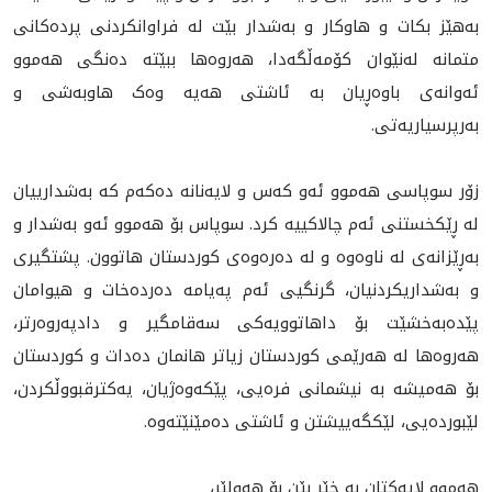
بەهێز بکات و هاوكار و به‌شدار بێت له‌ فراوانکردنی پردەکانی
متمانە لەنێوان کۆمەڵگەدا، هه‌روه‌ها ببێته‌ ده‌نگى هه‌موو
ئه‌وانه‌ى باوەڕيان بە ئاشتی هه‌يه‌ وەک هاوبەشی و
بەرپرسیاريه‌تی.
زۆر سوپاسی هەموو ئەو كه‌س و لایەنانە دەکەم كه‌ به‌شدارييان
له‌ ڕێکخستنی ئەم چالاکییە كرد‌. سوپاس بۆ هه‌موو ئه‌و بەشدار و‌
به‌ڕێزانه‌ى لە ناوەوە و لە دەرەوەی کوردستان هاتوون. پشتگیری
و بەشداریکردنیان، گرنگيی ئەم پەیامە دەردەخات و هیوامان
پێدەبەخشێت بۆ داهاتوویەکی سەقامگیر و دادپەروەرتر،
هه‌روه‌ها لە هەرێمی كوردستان زياتر هانمان ده‌دات و كوردستان
بۆ هه‌ميشه‌ به‌ نيشمانى فره‌يى، پێكه‌وه‌ژيان، يه‌كترقبووڵكردن،
لێبورده‌يى، لێكگه‌يیشتن و ئاشتى ده‌مێنێته‌وه‌.
هەموو لایەكتان بە خێر بێن بۆ هەولێر،