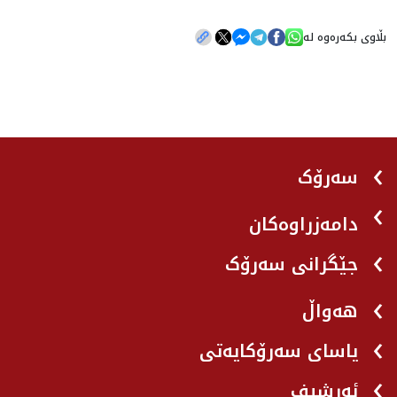
بڵاوی بکەرەوە لە
سەرۆک
دامەزراوەکان
جێگرانی سه‌رۆک
هه‌واڵ
یاسای سەرۆکایەتی
ئەرشیف