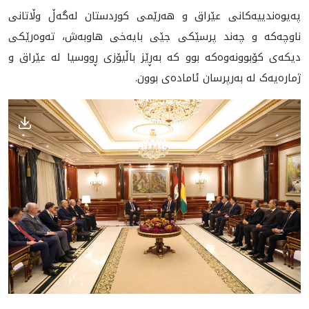
په‌يوه‌ندييه‌كانى عێراق و هه‌رێمى كوردستان له‌گه‌ڵ وڵاتانى
ناوچه‌كه و چه‌ند پرسێكى جێى بايه‌خى هاوبه‌ش‌، ته‌وه‌رێكى
ديكه‌ى كۆبوونه‌وه‌كه‌ بوو که‌ به‌ڕێز باڵیۆزی ڕووسیا له‌ عێراق و
ژماره‌یه‌ک له‌ به‌رپرسان ئاماده‌ی بوون.