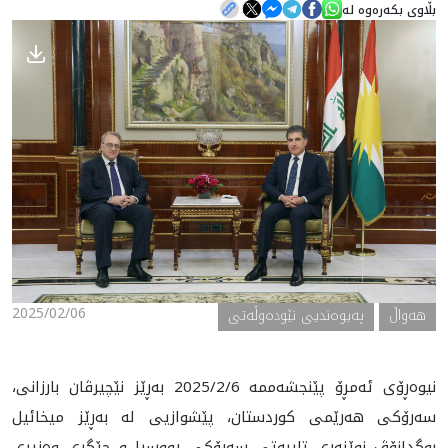
بڵاوی بکەرەوە لە
هه‌واڵ
گەلەری
2025/02/06
هه‌واڵ
په‌یوه‌ندیی نێوده‌وڵه‌تی
نيوه‌ڕۆى ئه‌مڕۆ پێنجشه‌ممه‌ 2025/2/6 به‌ڕێز نێچيرڤان بارزانى،
سه‌رۆكى هه‌رێمى كوردستان، پێشوازیی له‌ به‌ڕێز ميخائيل
بوگدانۆڤ نوێنه‌رى تايبه‌تى سه‌رۆكى ڕووسيا و جێگرى وه‌زيرى