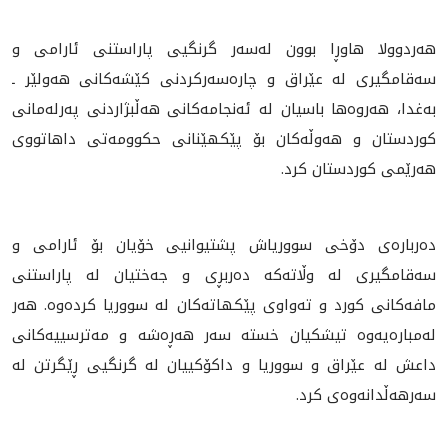
هه‌ردوولا هاوڕا بوون له‌سه‌ر گرنگيى پاراستنى ئارامى و
سه‌قامگيرى له‌ عێراق و چاره‌سه‌ركردنى كێشه‌كانى هه‌ولێر ـ
به‌غدا، هه‌روه‌ها باسيان له‌ ئه‌نجامه‌كانى هه‌ڵبژاردنى په‌رله‌مانى
كوردستان و هه‌وڵه‌كان بۆ پێكهێنانى حكوومه‌تى داهاتووى
هه‌رێمى كوردستان كرد.
ده‌رباره‌ى دۆخى سوورياش پشتيوانيى خۆيان بۆ ئارامى و
سه‌قامگيرى له‌ وڵاته‌كه‌ ده‌ربڕى و جه‌ختيان له‌ پاراستنى
مافه‌كانى كورد و ته‌واوى پێكهاته‌كان له‌ سووريا كرده‌وه‌. هه‌ر
له‌مباره‌يه‌وه‌ تیشكيان خسته‌ سه‌ر هه‌ڕه‌شه‌ و مه‌ترسييه‌كانى
داعش له‌ عێراق و سووريا و داكۆكييان له‌ گرنگيى ڕێگرتن له‌
سه‌رهه‌ڵدانه‌وه‌ى كرد.