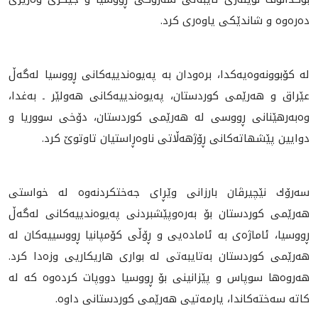
ده‌ره‌وه‌ و شاندێكى ياوه‌رى كرد.
له‌ كۆبوونه‌وه‌يه‌كدا، بره‌ودان به‌ په‌يوه‌ندييه‌كانى ڕووسيا له‌گه‌ڵ
عێراق و هه‌رێمى كوردستان، په‌يوه‌ندييه‌كانى هه‌ولێر ـ به‌غدا،
وه‌به‌ر‌هێنانى ڕووسى له‌ هه‌رێمى كوردستان، دۆخى سووريا و
دوايين پێشهاته‌كانى ڕۆژهه‌ڵاتى ناوه‌ڕاستيان تاوتوێ كرد.
سه‌رۆك نێچيرڤان بارزانى وێڕاى جه‌ختكردنه‌وه‌ له‌ خواستى
هه‌رێمى كوردستان بۆ به‌ره‌وپێشبردنى په‌يوه‌ندييه‌كانى له‌گه‌ڵ
ڕووسيا، ئاماژه‌ى به‌ ئاماده‌يى و ڕۆڵى كۆمپانيا ڕووسييه‌كان له‌
هه‌رێمى كوردستان به‌تايبه‌تى له‌ بوارى هاريكاريى وزه‌دا كرد.
هه‌روه‌ها سوپاس و پێزانينى بۆ ڕووسيا دووپات كرده‌وه‌ كه‌ له‌
كاته‌ سه‌خته‌كاندا، يارمه‌تيى هه‌رێمى كوردستانى داوه‌.